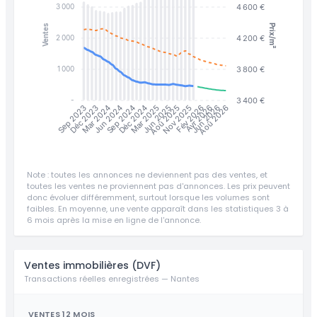
4 600 €
3 000
Prix/m²
Ventes
4 200 €
2 000
3 800 €
1 000
3 400 €
-
Jun 2025
Jun 2026
Déc 2023
Jun 2024
Mar 2025
Aoû 2025
Nov 2025
Fév 2026
Avr 2026
Aoû 2026
Sep 2023
Mar 2024
Sep 2024
Déc 2024
Note : toutes les annonces ne deviennent pas des ventes, et
toutes les ventes ne proviennent pas d'annonces. Les prix peuvent
donc évoluer différemment, surtout lorsque les volumes sont
faibles. En moyenne, une vente apparaît dans les statistiques 3 à
6 mois après la mise en ligne de l'annonce.
Ventes immobilières (DVF)
Transactions réelles enregistrées — Nantes
VENTES 12 MOIS