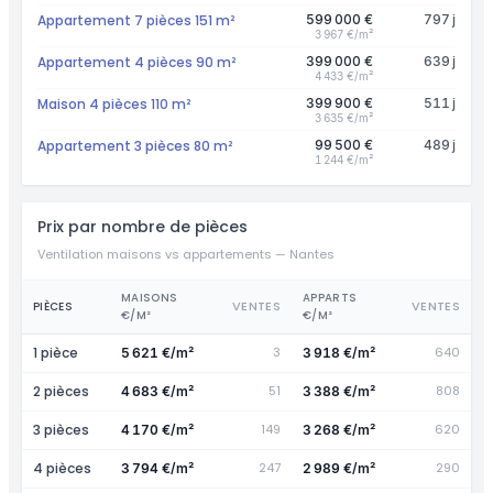
Appartement 7 pièces 151 m²
599 000 €
797 j
3 967 €/m²
Appartement 4 pièces 90 m²
399 000 €
639 j
4 433 €/m²
Maison 4 pièces 110 m²
399 900 €
511 j
3 635 €/m²
Appartement 3 pièces 80 m²
99 500 €
489 j
1 244 €/m²
Prix par nombre de pièces
Ventilation maisons vs appartements — Nantes
MAISONS
APPARTS
VENTES
VENTES
PIÈCES
€/M²
€/M²
1 pièce
3
640
5 621 €/m²
3 918 €/m²
2 pièces
51
808
4 683 €/m²
3 388 €/m²
3 pièces
149
620
4 170 €/m²
3 268 €/m²
4 pièces
247
290
3 794 €/m²
2 989 €/m²