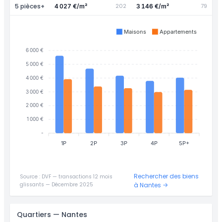
5 pièces+
202
79
4 027 €/m²
3 146 €/m²
Maisons
Appartements
6 000 €
5 000 €
4 000 €
3 000 €
2 000 €
1 000 €
-
1P
2P
3P
4P
5P+
Rechercher des biens
Source : DVF — transactions 12 mois
glissants — Décembre 2025
à Nantes →
Quartiers — Nantes