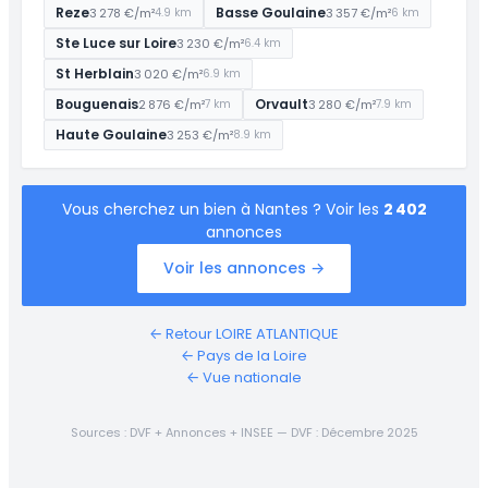
Breil-Barberie
Reze
Basse Goulaine
3 278 €/m²
3 357 €/m²
4.9 km
6 km
€/m²
Ste Luce sur Loire
3 230 €/m²
6.4 km
4 808
Schuman
└─
€/m²
St Herblain
3 020 €/m²
6.9 km
3 010
Bouguenais
Orvault
2 876 €/m²
3 280 €/m²
Route de Vannes
7 km
7.9 km
└─
€/m²
Haute Goulaine
3 253 €/m²
8.9 km
2 836
Beauséjour
└─
€/m²
3 016
Doulon-Bottière
Vous cherchez un bien à Nantes ? Voir les
2 402
€/m²
annonces
3 531
Pilotière
└─
€/m²
Voir les annonces →
3 098
Mairie de Doulon
└─
€/m²
← Retour LOIRE ATLANTIQUE
2 963
Quartiers Sud
← Pays de la Loire
€/m²
← Vue nationale
Saint-Jacques-
2 857
└─
Ripossière
€/m²
Sources : DVF + Annonces + INSEE — DVF : Décembre 2025
2 574
Saint-Jacques-Pirmil
└─
€/m²