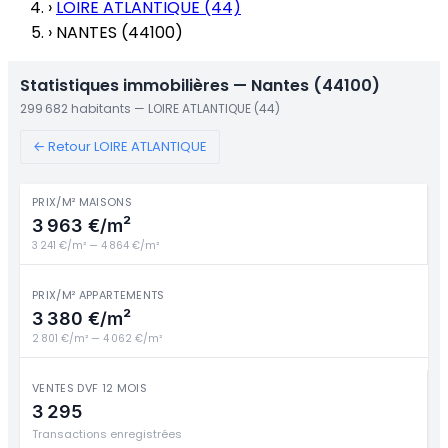
›
LOIRE ATLANTIQUE (44)
›
NANTES (44100)
Statistiques immobilières — Nantes (44100)
299 682 habitants — LOIRE ATLANTIQUE (44)
← Retour LOIRE ATLANTIQUE
PRIX/M² MAISONS
3 963 €/m²
3 241 €/m² — 4 864 €/m²
PRIX/M² APPARTEMENTS
3 380 €/m²
2 801 €/m² — 4 062 €/m²
VENTES DVF 12 MOIS
3 295
Transactions enregistrées