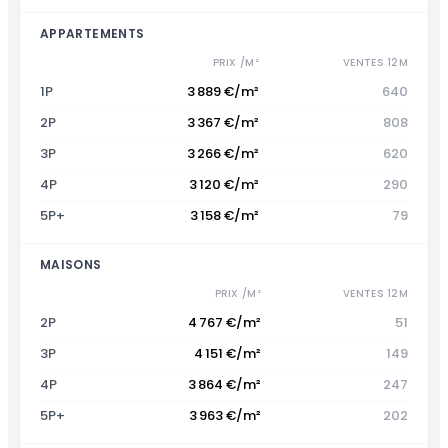
APPARTEMENTS
PRIX /M²
VENTES 12M
1P
3 889 €/m²
640
2P
3 367 €/m²
808
3P
3 266 €/m²
620
4P
3 120 €/m²
290
5P+
3 158 €/m²
79
MAISONS
PRIX /M²
VENTES 12M
2P
4 767 €/m²
51
3P
4 151 €/m²
149
4P
3 864 €/m²
247
5P+
3 963 €/m²
202