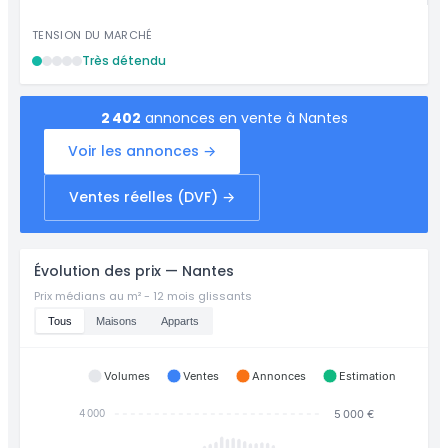
TENSION DU MARCHÉ
Très détendu
2 402
annonces en vente à Nantes
Voir les annonces →
Ventes réelles (DVF) →
Évolution des prix — Nantes
Prix médians au m² - 12 mois glissants
Tous
Maisons
Apparts
Volumes
Ventes
Annonces
Estimation
5 000 €
4 000