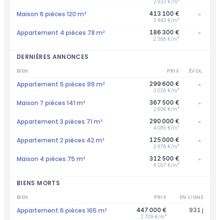
2 933 €/m²
Maison 6 pièces 120 m²
413 100 €
=
3 443 €/m²
Appartement 4 pièces 78 m²
186 300 €
=
2 388 €/m²
DERNIÈRES ANNONCES
BIEN
PRIX
ÉVOL.
Appartement 5 pièces 99 m²
299 600 €
=
3 026 €/m²
Maison 7 pièces 141 m²
367 500 €
=
2 606 €/m²
Appartement 3 pièces 71 m²
290 000 €
=
4 085 €/m²
Appartement 2 pièces 42 m²
125 000 €
=
2 976 €/m²
Maison 4 pièces 75 m²
312 500 €
=
4 167 €/m²
BIENS MORTS
BIEN
PRIX
EN LIGNE
Appartement 6 pièces 165 m²
447 000 €
931 j
2 709 €/m²