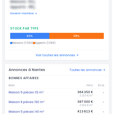
Maisons : 52 j
Apparts : 48 j
Devenir membre →
STOCK PAR TYPE
42%
58%
Maisons (1 003)
Apparts (1 399)
Voir toutes les annonces →
Annonces à Nantes
Toutes les annonces →
BONNES AFFAIRES
BIEN
PRIX
ÉVOL.
Maison 5 pièces 112 m²
364 350 €
=
3 253 €/m²
Maison 8 pièces 130 m²
397 000 €
=
3 054 €/m²
Maison 5 pièces 141 m²
413 613 €
=