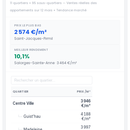
11 quartiers + 95 sous-quartiers — Ventes réelles des
appartements sur 12 mois + Tendance marché
PRIX LE PLUS BAS
2 574 €/m²
Saint-Jacques-Pirmil
MEILLEUR RENDEMENT
10,1%
Salorges-Sainte-Anne · 3 464 €/m²
QUARTIER
PRIX /M²
3 946
Centre Ville
€/m²
4 188
Guist'hau
└─
€/m²
3 997
Madeleine
└─