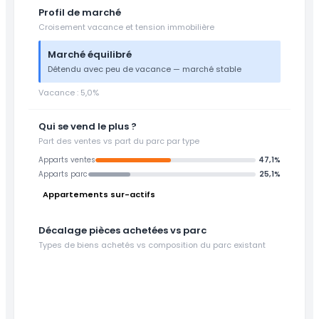
Profil de marché
Croisement vacance et tension immobilière
Marché équilibré
Détendu avec peu de vacance — marché stable
Vacance : 5,0%
Qui se vend le plus ?
Part des ventes vs part du parc par type
Apparts ventes
47,1%
Apparts parc
25,1%
Appartements sur-actifs
Décalage pièces achetées vs parc
Types de biens achetés vs composition du parc existant