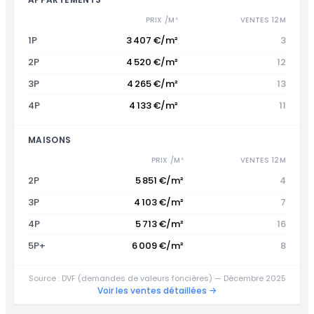
PRIX /M²
VENTES 12M
1P
3 407 €/m²
3
2P
4 520 €/m²
12
3P
4 265 €/m²
13
4P
4 133 €/m²
11
MAISONS
PRIX /M²
VENTES 12M
2P
5 851 €/m²
4
3P
4 103 €/m²
7
4P
5 713 €/m²
16
5P+
6 009 €/m²
8
Source : DVF (demandes de valeurs foncières) — Décembre 2025
Voir les ventes détaillées →