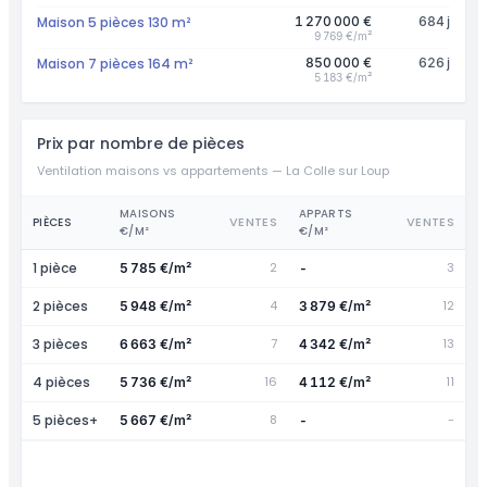
Maison 5 pièces 130 m²
1 270 000 €
684 j
9 769 €/m²
Maison 7 pièces 164 m²
850 000 €
626 j
5 183 €/m²
Prix par nombre de pièces
Ventilation maisons vs appartements — La Colle sur Loup
MAISONS
APPARTS
VENTES
VENTES
PIÈCES
€/M²
€/M²
1 pièce
2
3
5 785 €/m²
-
2 pièces
4
12
5 948 €/m²
3 879 €/m²
3 pièces
7
13
6 663 €/m²
4 342 €/m²
4 pièces
16
11
5 736 €/m²
4 112 €/m²
5 pièces+
8
-
5 667 €/m²
-