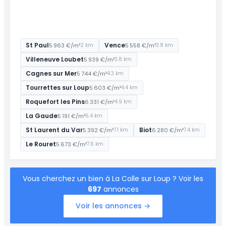
St Paul
Vence
5 963 €/m²
5 558 €/m²
2 km
3.8 km
Villeneuve Loubet
5 939 €/m²
3.8 km
Cagnes sur Mer
5 744 €/m²
4.3 km
Tourrettes sur Loup
5 603 €/m²
4.4 km
Roquefort les Pins
6 331 €/m²
4.9 km
La Gaude
5 191 €/m²
6.4 km
St Laurent du Var
Biot
5 392 €/m²
6 280 €/m²
7.1 km
7.4 km
Le Rouret
5 673 €/m²
7.6 km
Vous cherchez un bien à La Colle sur Loup ? Voir les
697
annonces
Voir les annonces →