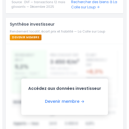
Rechercher des biens à La
Source : DVF — transactions 12 mois
glissants — Décembre 2025
Colle sur Loup →
Synthèse investisseur
Rendement locatif, écart prix et fiabilité — La Colle sur Loup
DEVENIR MEMBRE
RENDEMENT
PRIX D’ACHAT DVF
ÉCART
BRUT
ANNONCES /
3 450 €/m²
DVF
5,2%
Net vendeur —
+8,3%
Bonne — loyer /
médiane 12 mois
prix DVF
Appartements —
surcote prix
Accédez aux données investisseur
affiché
Devenir membre →
RENDEMENT LOCATIF PAR TYPE
LOYER
DVF /M²
RENDEMENT
FIABILITÉ
/M²
Apparts — tous
14 €
3 450 €
4,9%