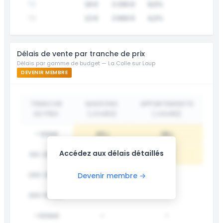
T2
16 €
3 200 €
6,0%
T3
13 €
3 600 €
4,3%
Délais de vente par tranche de prix
Délais par gamme de budget — La Colle sur Loup
DEVENIR MEMBRE
TRANCHE
MAISONS
APPARTEMENTS
DE PRIX
(JOURS)
(JOURS)
< 100k€
45 j
38 j
Accédez aux délais détaillés
100-200k€
62 j
55 j
200-300k€
78 j
-
Devenir membre →
300-500k€
-
-
> 500k€
-
-