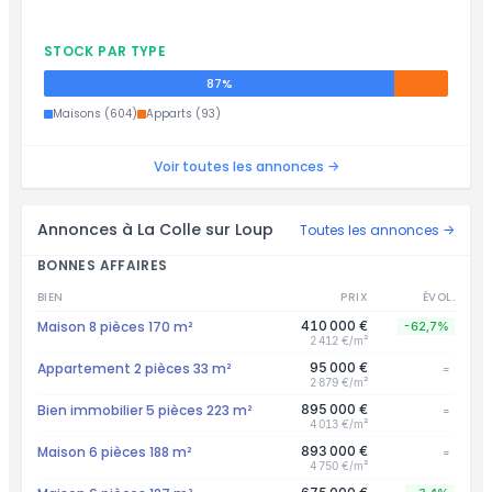
STOCK PAR TYPE
87%
Maisons (604)
Apparts (93)
Voir toutes les annonces →
Annonces à La Colle sur Loup
Toutes les annonces →
BONNES AFFAIRES
BIEN
PRIX
ÉVOL.
Maison 8 pièces 170 m²
410 000 €
-62,7%
2 412 €/m²
Appartement 2 pièces 33 m²
95 000 €
=
2 879 €/m²
Bien immobilier 5 pièces 223 m²
895 000 €
=
4 013 €/m²
Maison 6 pièces 188 m²
893 000 €
=
4 750 €/m²