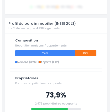
< 30j
30-60j
60-90j
> 90j
Profil du parc immobilier (INSEE 2021)
La Colle sur Loup — 4 438 logements
Composition
Répartition maisons / appartements
74%
25%
Maisons (3 268)
Apparts (1 112)
Propriétaires
Part des propriétaires occupants
73,9%
2 476 propriétaires occupants