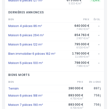
Maison 6 pièces 127 m²
675 000 €
-3,4%
5 315 €/m²
DERNIÈRES ANNONCES
BIEN
PRIX
ÉVOL.
Maison 4 pièces 86 m²
640 000 €
=
7 442 €/m²
Maison 6 pièces 294 m²
854 763 €
=
2 907 €/m²
Maison 5 pièces 122 m²
795 000 €
=
6 516 €/m²
Bien immobilier 6 pièces 162 m²
1 790 000 €
=
11 049 €/m²
Maison 5 pièces 100 m²
798 000 €
=
7 980 €/m²
BIENS MORTS
BIEN
PRIX
EN LIGNE
Terrain
390 000 €
897 j
Maison 6 pièces 188 m²
893 000 €
758 j
4 750 €/m²
Maison 7 pièces 190 m²
893 000 €
756 j
4 700 €/m²