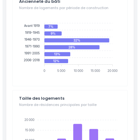
Ancienneté du bâti
Nombre de logements par période de construction
Avant 1919
7%
1919-1945
9%
1946-1970
32%
1971-1990
28%
1991-2005
13%
2006-2018
12%
0
5 000
10 000
15 000
20 000
Taille des logements
Nombre de résidences principales par taille
20 000
15 000