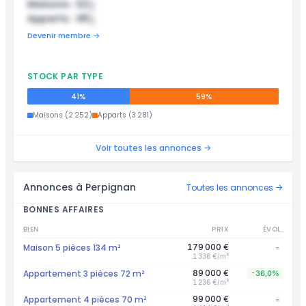
Maisons : 52 j
Apparts : 48 j
Devenir membre →
STOCK PAR TYPE
41%
59%
Maisons (2 252)
Apparts (3 281)
Voir toutes les annonces →
Annonces à Perpignan
Toutes les annonces →
BONNES AFFAIRES
BIEN
PRIX
ÉVOL.
Maison 5 pièces 134 m²
179 000 €
=
1 336 €/m²
Appartement 3 pièces 72 m²
89 000 €
-36,0%
1 236 €/m²
Appartement 4 pièces 70 m²
99 000 €
=