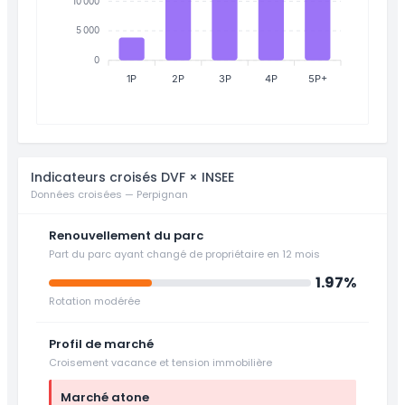
10 000
5 000
0
1P
2P
3P
4P
5P+
Indicateurs croisés DVF × INSEE
Données croisées — Perpignan
Renouvellement du parc
Part du parc ayant changé de propriétaire en 12 mois
1.97%
Rotation modérée
Profil de marché
Croisement vacance et tension immobilière
Marché atone