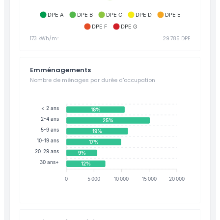
DPE A
DPE B
DPE C
DPE D
DPE E
DPE F
DPE G
173 kWh/m²
29 785 DPE
Emménagements
Nombre de ménages par durée d'occupation
< 2 ans
18%
2-4 ans
25%
5-9 ans
19%
10-19 ans
17%
20-29 ans
9%
30 ans+
12%
0
5 000
10 000
15 000
20 000