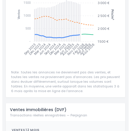
3 000 €
1 500
Prix/m²
Ventes
2 500 €
1 000
2 000 €
500
1 500 €
-
Jun 2025
Jun 2026
Déc 2023
Jun 2024
Mar 2025
Aoû 2025
Nov 2025
Fév 2026
Avr 2026
Aoû 2026
Sep 2023
Mar 2024
Sep 2024
Déc 2024
Note : toutes les annonces ne deviennent pas des ventes, et
toutes les ventes ne proviennent pas d'annonces. Les prix peuvent
donc évoluer différemment, surtout lorsque les volumes sont
faibles. En moyenne, une vente apparaît dans les statistiques 3 à
6 mois après la mise en ligne de l'annonce.
Ventes immobilières (DVF)
Transactions réelles enregistrées — Perpignan
VENTES 12 MOIS