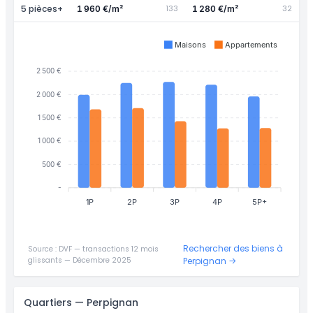
5 pièces+
133
32
1 960 €/m²
1 280 €/m²
Maisons
Appartements
2 500 €
2 000 €
1 500 €
1 000 €
500 €
-
1P
2P
3P
4P
5P+
Rechercher des biens à
Source : DVF — transactions 12 mois
glissants — Décembre 2025
Perpignan →
Quartiers — Perpignan