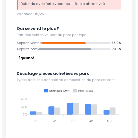
Détendu avec forte vacance — faible attractivité
Vacance : 15,5%
Qui se vend le plus ?
Part des ventes vs part du parc par type
Apparts ventes
63,9%
Apparts parc
73,3%
Équilibré
Décalage pièces achetées vs parc
Types de biens achetés vs composition du parc existant
Acheteurs (DVF)
Parc (INSEE)
40%
20%
0%
1P
2P
3P
4P
5P+