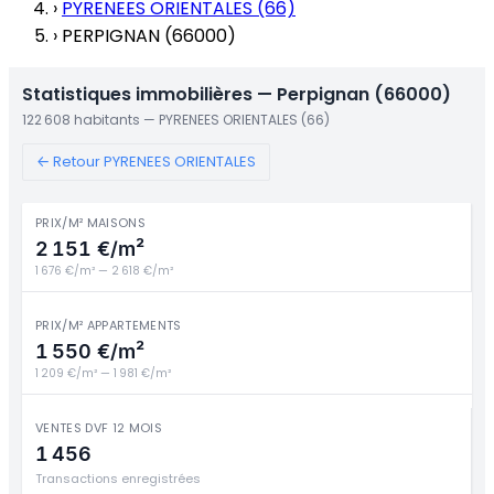
›
PYRENEES ORIENTALES (66)
›
PERPIGNAN (66000)
Statistiques immobilières — Perpignan (66000)
122 608 habitants — PYRENEES ORIENTALES (66)
← Retour PYRENEES ORIENTALES
PRIX/M² MAISONS
2 151 €/m²
1 676 €/m² — 2 618 €/m²
PRIX/M² APPARTEMENTS
1 550 €/m²
1 209 €/m² — 1 981 €/m²
VENTES DVF 12 MOIS
1 456
Transactions enregistrées