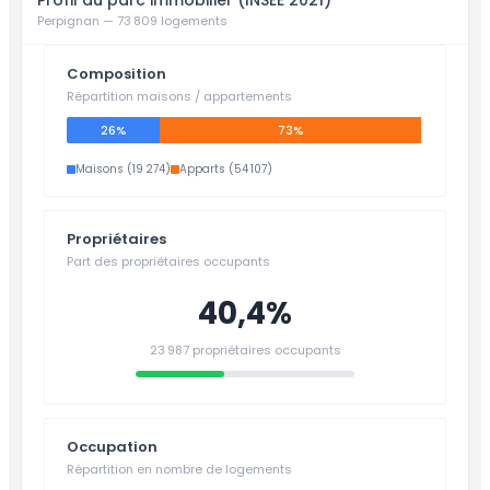
Profil du parc immobilier (INSEE 2021)
Perpignan — 73 809 logements
Composition
Répartition maisons / appartements
26%
73%
Maisons (19 274)
Apparts (54 107)
Propriétaires
Part des propriétaires occupants
40,4%
23 987 propriétaires occupants
Occupation
Répartition en nombre de logements