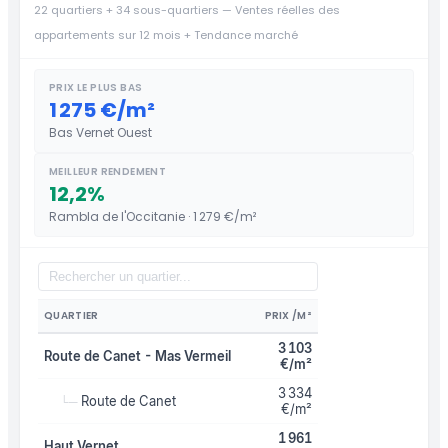
22 quartiers + 34 sous-quartiers — Ventes réelles des
appartements sur 12 mois + Tendance marché
PRIX LE PLUS BAS
1 275 €/m²
Bas Vernet Ouest
MEILLEUR RENDEMENT
12,2%
Rambla de l'Occitanie · 1 279 €/m²
QUARTIER
PRIX /M²
3 103
Route de Canet - Mas Vermeil
€/m²
3 334
Route de Canet
└─
€/m²
1 961
Haut Vernet