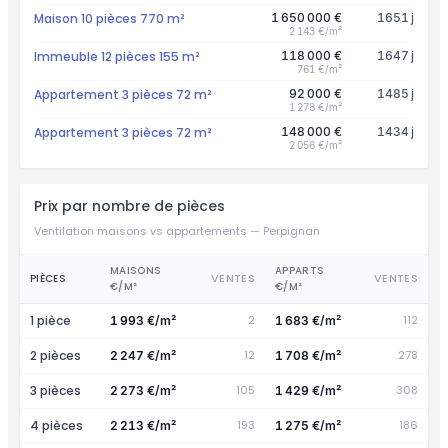
Maison 10 pièces 770 m²
1 650 000 €
1651 j
2 143 €/m²
Immeuble 12 pièces 155 m²
118 000 €
1647 j
761 €/m²
Appartement 3 pièces 72 m²
92 000 €
1485 j
1 278 €/m²
Appartement 3 pièces 72 m²
148 000 €
1434 j
2 056 €/m²
Prix par nombre de pièces
Ventilation maisons vs appartements — Perpignan
MAISONS
APPARTS
VENTES
VENTES
PIÈCES
€/M²
€/M²
1 pièce
2
112
1 993 €/m²
1 683 €/m²
2 pièces
12
278
2 247 €/m²
1 708 €/m²
3 pièces
105
308
2 273 €/m²
1 429 €/m²
4 pièces
193
186
2 213 €/m²
1 275 €/m²