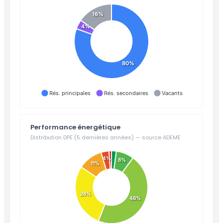
16%
4%
80%
Rés. principales
Rés. secondaires
Vacants
Performance énergétique
Distribution DPE (5 dernières années) — source ADEME
4%
8%
11%
28%
46%