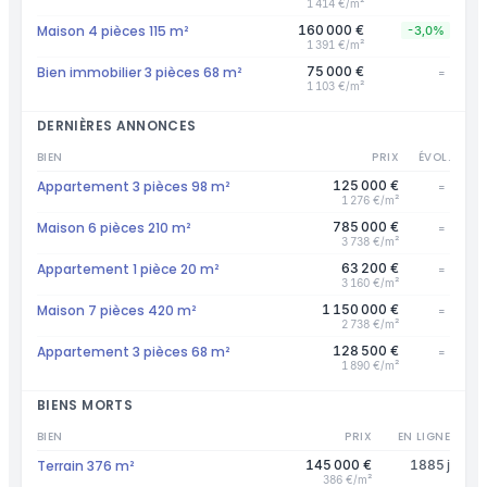
1 414 €/m²
Maison 4 pièces 115 m²
160 000 €
-3,0%
1 391 €/m²
Bien immobilier 3 pièces 68 m²
75 000 €
=
1 103 €/m²
DERNIÈRES ANNONCES
BIEN
PRIX
ÉVOL.
Appartement 3 pièces 98 m²
125 000 €
=
1 276 €/m²
Maison 6 pièces 210 m²
785 000 €
=
3 738 €/m²
Appartement 1 pièce 20 m²
63 200 €
=
3 160 €/m²
Maison 7 pièces 420 m²
1 150 000 €
=
2 738 €/m²
Appartement 3 pièces 68 m²
128 500 €
=
1 890 €/m²
BIENS MORTS
BIEN
PRIX
EN LIGNE
Terrain 376 m²
145 000 €
1885 j
386 €/m²