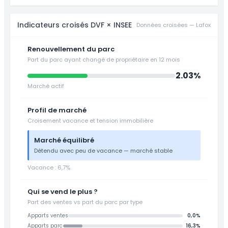
Indicateurs croisés DVF × INSEE
Données croisées — Lafox
Renouvellement du parc
Part du parc ayant changé de propriétaire en 12 mois
2.03%
Marché actif
Profil de marché
Croisement vacance et tension immobilière
Marché équilibré
Détendu avec peu de vacance — marché stable
Vacance : 6,7%
Qui se vend le plus ?
Part des ventes vs part du parc par type
Apparts ventes
0,0%
Apparts parc
16,3%