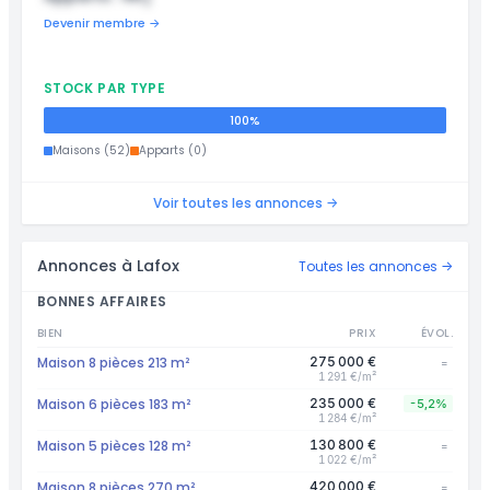
Devenir membre →
STOCK PAR TYPE
100%
Maisons (52)
Apparts (0)
Voir toutes les annonces →
Annonces à Lafox
Toutes les annonces →
BONNES AFFAIRES
BIEN
PRIX
ÉVOL.
Maison 8 pièces 213 m²
275 000 €
=
1 291 €/m²
Maison 6 pièces 183 m²
235 000 €
-5,2%
1 284 €/m²
Maison 5 pièces 128 m²
130 800 €
=
1 022 €/m²
Maison 8 pièces 270 m²
420 000 €
=