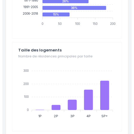
1971-1990
26%
1991-2005
36%
2006-2018
15%
0
50
100
150
200
Taille des logements
Nombre de résidences principales par taille
300
200
100
0
1P
2P
3P
4P
5P+