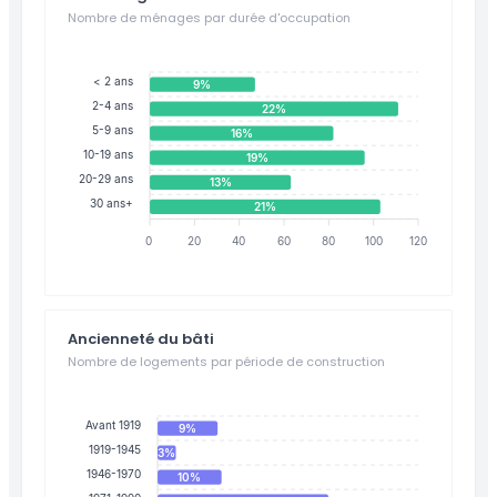
Nombre de ménages par durée d'occupation
< 2 ans
9%
2-4 ans
22%
5-9 ans
16%
10-19 ans
19%
20-29 ans
13%
30 ans+
21%
0
20
40
60
80
100
120
Ancienneté du bâti
Nombre de logements par période de construction
Avant 1919
9%
1919-1945
3%
1946-1970
10%