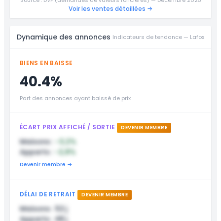
Source : DVF (demandes de valeurs foncières) — Décembre 2025
Voir les ventes détaillées →
Dynamique des annonces
Indicateurs de tendance — Lafox
BIENS EN BAISSE
40.4%
Part des annonces ayant baissé de prix
ÉCART PRIX AFFICHÉ / SORTIE
DEVENIR MEMBRE
Maisons :
-3,2%
Apparts :
-2,8%
Devenir membre →
DÉLAI DE RETRAIT
DEVENIR MEMBRE
Maisons : 52 j
Apparts : 48 j