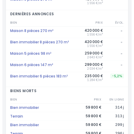
1 556 €/m²
DERNIÈRES ANNONCES
BIEN
PRIX
ÉVOL.
Maison 8 pièces 270 m²
420 000 €
=
1 556 €/m²
Bien immobilier 8 pièces 270 m²
420 000 €
=
1 556 €/m²
Maison 5 pièces 98 m²
259 000 €
=
2 643 €/m²
Maison 6 pièces 147 m²
299 000 €
=
2 034 €/m²
Bien immobilier 6 pièces 183 m²
235 000 €
-5,2%
1 284 €/m²
BIENS MORTS
BIEN
PRIX
EN LIGNE
Bien immobilier
59 800 €
314 j
Terrain
59 800 €
313 j
Bien immobilier
59 800 €
299 j
Terrain
59 800 €
296 j