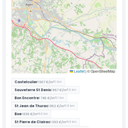
Leaflet
|
© OpenStreetMap
Castelculier
1 967 €/m²
1.1 km
Sauveterre St Denis
1 867 €/m²
1.6 km
Bon Encontre
1 746 €/m²
3.1 km
St Jean de Thurac
1 852 €/m²
3.8 km
Boe
1 836 €/m²
4.6 km
St Pierre de Clairac
1 393 €/m²
4.9 km