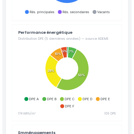
Rés. principales
Rés. secondaires
Vacants
Performance énergétique
Distribution DPE (5 dernières années) — source ADEME
5%
7%
10%
28%
50%
DPE A
DPE B
DPE C
DPE D
DPE E
DPE F
174 kWh/m²
105 DPE
Emménagements