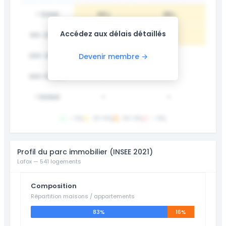
< 100k€
45 j
38 j
Accédez aux délais détaillés
100-200k€
62 j
55 j
200-300k€
78 j
-
Devenir membre →
300-500k€
-
-
> 500k€
-
-
< 30j
30-60j
60-90j
> 90j
Profil du parc immobilier (INSEE 2021)
Lafox — 541 logements
Composition
Répartition maisons / appartements
83%
16%