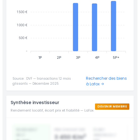
1 500 €
1 000 €
500 €
-
1P
2P
3P
4P
5P+
Rechercher des biens
Source : DVF — transactions 12 mois
glissants — Décembre 2025
à Lafox →
Synthèse investisseur
DEVENIR MEMBRE
Rendement locatif, écart prix et fiabilité — Lafox
RENDEMENT
PRIX D’ACHAT DVF
ÉCART
BRUT
ANNONCES /
3 450 €/m²