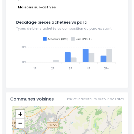
Maisons sur-actives
Décalage pièces achetées vs parc
Types de biens achetés vs composition du parc existant
Acheteurs (DVF)
Parc (INSEE)
50%
0%
1P
2P
3P
4P
5P+
Communes voisines
Prix et indicateurs autour de Lafox
+
−