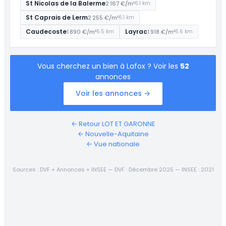
St Nicolas de la Balerme
2 167 €/m²
6.1 km
St Caprais de Lerm
2 255 €/m²
6.1 km
Caudecoste
Layrac
1 890 €/m²
1 918 €/m²
6.5 km
6.6 km
Vous cherchez un bien à Lafox ? Voir les
52
annonces
Voir les annonces →
← Retour LOT ET GARONNE
← Nouvelle-Aquitaine
← Vue nationale
Sources : DVF + Annonces + INSEE — DVF : Décembre 2025 — INSEE : 2021