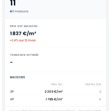
11
11 maisons
PRIX DVF MAISONS
1 837 €/m²
+1,4% sur 12 mois
TENDANCE ESTIMÉE
-
MAISONS
PRIX /M²
VENTES 12M
3P
2 203 €/m²
3
4P
1 785 €/m²
4