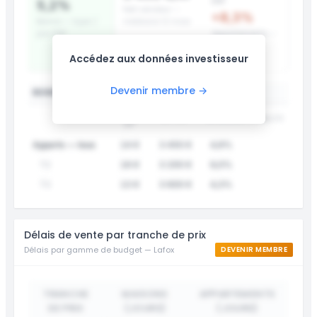
DVF
5,2%
Net vendeur —
+8,3%
Bonne — loyer /
médiane 12 mois
prix DVF
Appartements —
surcote prix
Accédez aux données investisseur
affiché
Devenir membre →
RENDEMENT LOCATIF PAR TYPE
LOYER
DVF /M²
RENDEMENT
FIABILITÉ
/M²
Apparts — tous
14 €
3 450 €
4,9%
T2
16 €
3 200 €
6,0%
T3
13 €
3 600 €
4,3%
Délais de vente par tranche de prix
Délais par gamme de budget — Lafox
DEVENIR MEMBRE
TRANCHE
MAISONS
APPARTEMENTS
DE PRIX
(JOURS)
(JOURS)