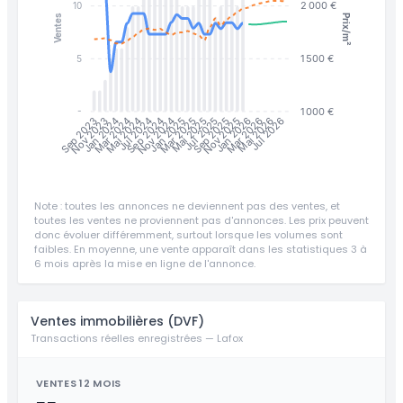
2 000 €
10
Prix/m²
Ventes
1 500 €
5
1 000 €
-
Jan 2025
Jul 2025
Jan 2026
Jul 2026
Nov 2023
Jan 2024
Jul 2024
Mar 2025
Mai 2025
Sep 2025
Nov 2025
Mar 2026
Mai 2026
Sep 2023
Mar 2024
Mai 2024
Sep 2024
Nov 2024
Note : toutes les annonces ne deviennent pas des ventes, et
toutes les ventes ne proviennent pas d'annonces. Les prix peuvent
donc évoluer différemment, surtout lorsque les volumes sont
faibles. En moyenne, une vente apparaît dans les statistiques 3 à
6 mois après la mise en ligne de l'annonce.
Ventes immobilières (DVF)
Transactions réelles enregistrées — Lafox
VENTES 12 MOIS