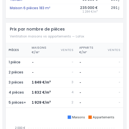
Maison 6 pièces 183 m²
235 000 €
291 j
1 284 €/m²
Prix par nombre de pièces
Ventilation maisons vs appartements — Lafox
MAISONS
APPARTS
VENTES
VENTES
PIÈCES
€/M²
€/M²
1 pièce
-
-
-
-
2 pièces
-
-
-
-
3 pièces
3
-
1 849 €/m²
-
4 pièces
4
-
1 832 €/m²
-
5 pièces+
2
-
1 929 €/m²
-
Maisons
Appartements
2 000 €