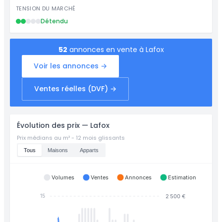
TENSION DU MARCHÉ
Détendu
52
annonces en vente à Lafox
Voir les annonces →
Ventes réelles (DVF) →
Évolution des prix — Lafox
Prix médians au m² - 12 mois glissants
Tous
Maisons
Apparts
Volumes
Ventes
Annonces
Estimation
2 500 €
15