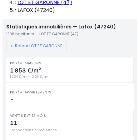
›
LOT ET GARONNE (47)
›
LAFOX (47240)
Statistiques immobilières — Lafox (47240)
1 186 habitants — LOT ET GARONNE (47)
← Retour LOT ET GARONNE
PRIX/M² MAISONS
1 853 €/m²
1 224 €/m² — 2 211 €/m²
PRIX/M² APPARTEMENTS
-
VENTES DVF 12 MOIS
11
Transactions enregistrées