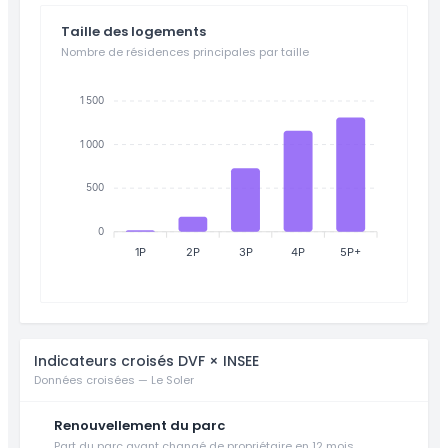
Taille des logements
Nombre de résidences principales par taille
1 500
1 000
500
0
1P
2P
3P
4P
5P+
Indicateurs croisés DVF × INSEE
Données croisées — Le Soler
Renouvellement du parc
Part du parc ayant changé de propriétaire en 12 mois