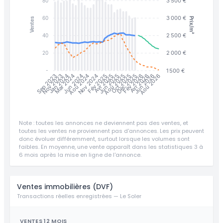
3 500 €
80
3 000 €
60
Prix/m²
Ventes
2 500 €
40
2 000 €
20
1 500 €
-
Jun 2025
Jun 2026
Nov 2023
Jan 2024
Jun 2024
Fév 2025
Avr 2025
Aoû 2025
Oct 2025
Déc 2025
Fév 2026
Avr 2026
Aoû 2026
Sep 2023
Mar 2024
Aoû 2024
Nov 2024
Note : toutes les annonces ne deviennent pas des ventes, et
toutes les ventes ne proviennent pas d'annonces. Les prix peuvent
donc évoluer différemment, surtout lorsque les volumes sont
faibles. En moyenne, une vente apparaît dans les statistiques 3 à
6 mois après la mise en ligne de l'annonce.
Ventes immobilières (DVF)
Transactions réelles enregistrées — Le Soler
VENTES 12 MOIS