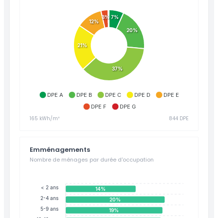
3%
7%
12%
20%
21%
37%
DPE A
DPE B
DPE C
DPE D
DPE E
DPE F
DPE G
165 kWh/m²
844 DPE
Emménagements
Nombre de ménages par durée d'occupation
< 2 ans
14%
2-4 ans
20%
5-9 ans
19%