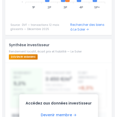
-
1P
2P
3P
4P
5P+
Rechercher des biens
Source : DVF — transactions 12 mois
glissants — Décembre 2025
à Le Soler →
Synthèse investisseur
Rendement locatif, écart prix et fiabilité — Le Soler
DEVENIR MEMBRE
RENDEMENT
PRIX D’ACHAT DVF
ÉCART
BRUT
ANNONCES /
3 450 €/m²
DVF
5,2%
Net vendeur —
+8,3%
Bonne — loyer /
médiane 12 mois
prix DVF
Appartements —
surcote prix
Accédez aux données investisseur
affiché
Devenir membre →
RENDEMENT LOCATIF PAR TYPE