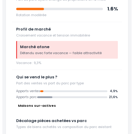
1.6%
Rotation modérée
Profil de marché
Croisement vacance et tension immobilière
Marché atone
Détendu avec forte vacance — faible attractivité
Vacance : 9,3%
Qui se vend le plus ?
Part des ventes vs part du parc par type
Apparts ventes
4,9%
Apparts parc
21,6%
Maisons sur-actives
Décalage pièces achetées vs parc
Types de biens achetés vs composition du parc existant