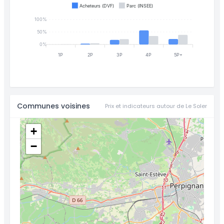
Acheteurs (DVF)
Parc (INSEE)
100%
50%
0%
1P
2P
3P
4P
5P+
Communes voisines
Prix et indicateurs autour de Le Soler
+
−