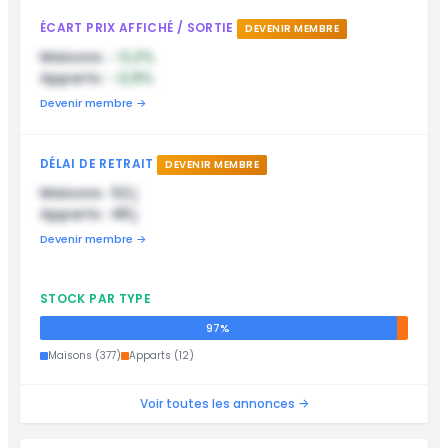
ÉCART PRIX AFFICHÉ / SORTIE
DEVENIR MEMBRE
Maisons :
-3,2%
Apparts :
-2,8%
Devenir membre →
DÉLAI DE RETRAIT
DEVENIR MEMBRE
Maisons : 52 j
Apparts : 48 j
Devenir membre →
STOCK PAR TYPE
97%
Maisons (377)
Apparts (12)
Voir toutes les annonces →