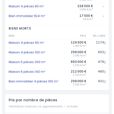
Maison 4 pièces 80 m²
228 500 €
=
2 856 €/m²
Bien immobilier 924 m²
17 500 €
=
19 €/m²
BIENS MORTS
BIEN
PRIX
EN LIGNE
Maison 4 pièces 90 m²
124 500 €
1174 j
1 383 €/m²
Maison 4 pièces 100 m²
259 000 €
653 j
2 590 €/m²
Maison 5 pièces 200 m²
650 000 €
479 j
3 250 €/m²
Maison 6 pièces 140 m²
212 000 €
460 j
1 514 €/m²
Bien immobilier 4 pièces 100 m²
259 000 €
431 j
2 590 €/m²
Prix par nombre de pièces
Ventilation maisons vs appartements — Le Soler