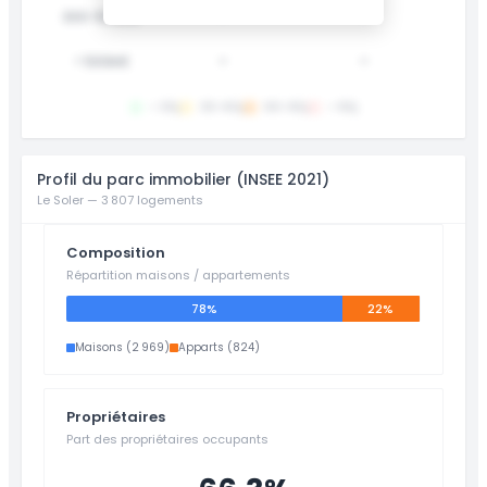
300-500k€
-
-
> 500k€
-
-
< 30j
30-60j
60-90j
> 90j
Profil du parc immobilier (INSEE 2021)
Le Soler — 3 807 logements
Composition
Répartition maisons / appartements
78%
22%
Maisons (2 969)
Apparts (824)
Propriétaires
Part des propriétaires occupants