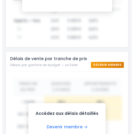
LOYER
DVF /M²
RENDEMENT
FIABILITÉ
/M²
Apparts — tous
14 €
3 450 €
4,9%
T2
16 €
3 200 €
6,0%
T3
13 €
3 600 €
4,3%
Délais de vente par tranche de prix
Délais par gamme de budget — Le Soler
DEVENIR MEMBRE
TRANCHE
MAISONS
APPARTEMENTS
DE PRIX
(JOURS)
(JOURS)
< 100k€
45 j
38 j
Accédez aux délais détaillés
100-200k€
62 j
55 j
200-300k€
78 j
-
Devenir membre →