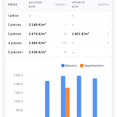
MAISONS
APPARTS
VENTES
VENTES
PIÈCES
€/M²
€/M²
1 pièce
-
-
-
-
2 pièces
1
1
2 189 €/m²
-
3 pièces
10
0
2 474 €/m²
1 801 €/m²
4 pièces
29
2
2 485 €/m²
-
5 pièces+
12
-
2 336 €/m²
-
Maisons
Appartements
2 500 €
2 000 €
1 500 €
1 000 €
500 €