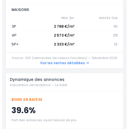
MAISONS
PRIX /M²
VENTES 12M
3P
2 788 €/m²
10
4P
2 573 €/m²
29
5P+
2 333 €/m²
12
Source : DVF (demandes de valeurs foncières) — Décembre 2025
Voir les ventes détaillées →
Dynamique des annonces
Indicateurs de tendance — Le Soler
BIENS EN BAISSE
39.6%
Part des annonces ayant baissé de prix