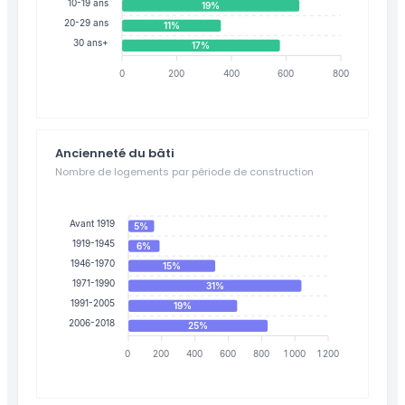
10-19 ans
19%
20-29 ans
11%
30 ans+
17%
0
200
400
600
800
Ancienneté du bâti
Nombre de logements par période de construction
Avant 1919
5%
1919-1945
6%
1946-1970
15%
1971-1990
31%
1991-2005
19%
2006-2018
25%
0
200
400
600
800
1 000
1 200