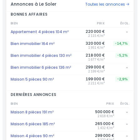
Annonces à Le Soler
Toutes les annonces →
BONNES AFFAIRES
BIEN
PRIX
ÉVOL.
Appartement 4 pièces 104 m²
220 000 €
=
2 115 €/m²
Bien immobilier 164 m²
320 000 €
-14,7%
1 951 €/m²
Bien immobilier 4 pièces 130 m²
218 000 €
-5,2%
1 677 €/m²
Bien immobilier 6 pièces 136 m²
299 000 €
=
2 199 €/m²
Maison 5 pièces 90 m²
199 000 €
-2,9%
2 211 €/m²
DERNIÈRES ANNONCES
BIEN
PRIX
ÉVOL.
Maison 8 pièces 191 m²
500 000 €
=
2 618 €/m²
Maison 6 pièces 185 m²
265 000 €
=
1 432 €/m²
Maison 4 pièces 90 m²
299 000 €
=
3 322 €/m²