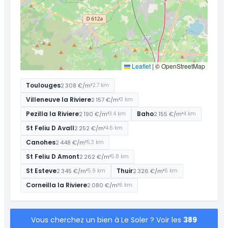
Leaflet
|
© OpenStreetMap
Toulouges
2 308 €/m²
2.7 km
Villeneuve la Riviere
2 157 €/m²
3 km
Pezilla la Riviere
Baho
2 190 €/m²
2 155 €/m²
3.4 km
4 km
St Feliu D Avall
2 252 €/m²
4.6 km
Canohes
2 448 €/m²
5.3 km
St Feliu D Amont
2 262 €/m²
5.8 km
St Esteve
Thuir
2 345 €/m²
2 326 €/m²
5.9 km
6 km
Corneilla la Riviere
2 080 €/m²
6 km
Vous cherchez un bien à Le Soler ? Voir les
389