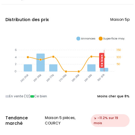
Distribution des prix
Maison 5p
Annonces
Superficie moy.
6
150
Ce bien
4
100
2
50
0
300-310k
250-260k
260-270k
270-280k
280-290k
290-300k
240-250k
En vente (12)
Ce bien
Moins cher que 8%
Tendance
Maison 5 pièces,
↘ -11.2% sur 19
marché
COURCY
mois