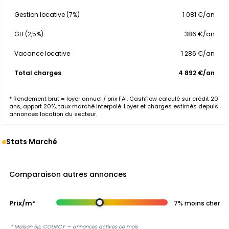
Gestion locative (7%)
1 081 €/an
GLI (2,5%)
386 €/an
Vacance locative
1 286 €/an
Total charges
4 892 €/an
* Rendement brut = loyer annuel / prix FAI. Cashflow calculé sur crédit 20
ans, apport 20%, taux marché interpolé. Loyer et charges estimés depuis
annonces location du secteur.
Stats Marché
Comparaison autres annonces
Prix/m²
7% moins cher
* Maison 5p, COURCY — annonces actives ce mois