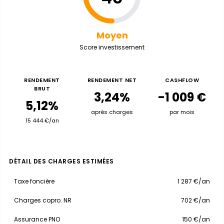
Moyen
Score investissement
RENDEMENT
RENDEMENT NET
CASHFLOW
BRUT
3,24%
-1 009 €
5,12%
après charges
par mois
15 444 €/an
DÉTAIL DES CHARGES ESTIMÉES
Taxe foncière
1 287 €/an
Charges copro. NR
702 €/an
Assurance PNO
150 €/an