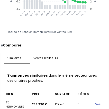
-1.0
2
-3.0
0
Oct 24
Déc 24
Fév 25
Avr 25
Jun 25
Aoû 25
Oct 25
Déc 25
Fév 26
Avr 26
Jun 26
Aoû 26
Aoû 24
Indice de Tension Immobilière
Nb ventes 12m
Comparer
Similaires
Ventes réelles
3
11
3 annonces similaires
dans le même secteur avec
des critères proches.
BIEN
PRIX
SURFACE
PIÈCES
T5
289 990 €
127 m²
5
Voir
HERMONVILLE