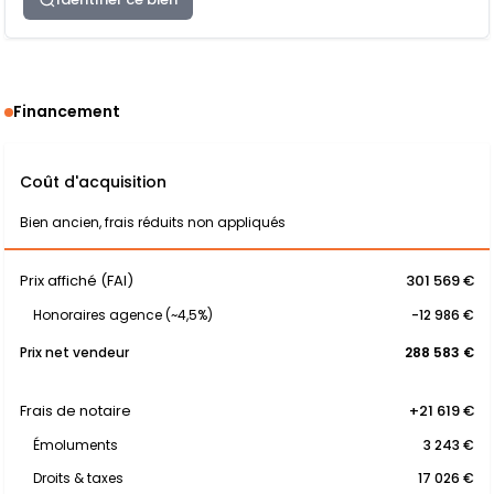
Financement
Coût d'acquisition
Bien ancien, frais réduits non appliqués
Prix affiché (FAI)
301 569 €
Honoraires agence (~4,5%)
-12 986 €
Prix net vendeur
288 583 €
Frais de notaire
+21 619 €
Émoluments
3 243 €
Droits & taxes
17 026 €