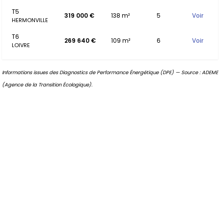
T5
319 000 €
138 m²
5
Voir
HERMONVILLE
T6
269 640 €
109 m²
6
Voir
LOIVRE
Informations issues des Diagnostics de Performance Énergétique (DPE) — Source : ADEME
(Agence de la Transition Écologique).