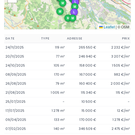
M
M
T
L
M
M
M
M
L
M
M
Leaflet
|
© OSM
DATE
TYPE
ADRESSE
PRIX
24/11/2025
119 m²
265 550 €
2 232 €/m²
20/11/2025
77 m²
246 940 €
3 207 €/m²
24/10/2025
105 m²
158 000 €
1 505 €/m²
08/09/2025
170 m²
167 000 €
982 €/m²
26/08/2025
79 m²
160 400 €
2 030 €/m²
21/08/2025
1 005 m²
115 340 €
115 €/m²
25/07/2025
-
10 500 €
-
17/07/2025
1 278 m²
15 000 €
12 €/m²
09/04/2025
133 m²
170 000 €
1 278 €/m²
07/02/2025
140 m²
346 509 €
2 475 €/m²