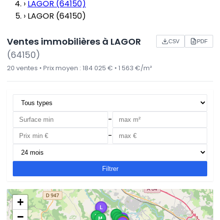
›
LAGOR (64150)
›
LAGOR (64150)
Ventes immobilières à LAGOR
CSV
PDF
(64150)
20 ventes • Prix moyen : 184 025 € • 1 563 €/m²
-
-
Filtrer
+
M
L
−
M
M
L
M
M
L
M