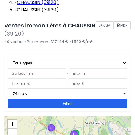
›
CHAUSSIN (39120)
›
CHAUSSIN (39120)
Ventes immobilières à CHAUSSIN
CSV
PDF
(39120)
40 ventes • Prix moyen : 137 144 € • 1 589 €/m²
-
-
Filtrer
+
L
−
M
L