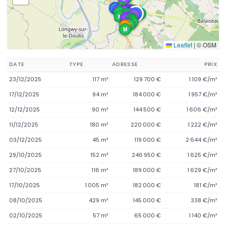
M
A
L
M
L
M
M
A
M
A
L
L
M
M
A
3
M
M
L
L
M
M
L
L
M
L
M
M
M
M
M
L
M
T
M
Leaflet
|
© OSM
DATE
TYPE
ADRESSE
PRIX
23/12/2025
117 m²
129 700 €
1 109 €/m²
17/12/2025
94 m²
184 000 €
1 957 €/m²
12/12/2025
90 m²
144 500 €
1 606 €/m²
11/12/2025
180 m²
220 000 €
1 222 €/m²
03/12/2025
45 m²
119 000 €
2 644 €/m²
29/10/2025
152 m²
246 950 €
1 625 €/m²
27/10/2025
116 m²
189 000 €
1 629 €/m²
17/10/2025
1 005 m²
182 000 €
181 €/m²
08/10/2025
429 m²
145 000 €
338 €/m²
02/10/2025
57 m²
65 000 €
1 140 €/m²