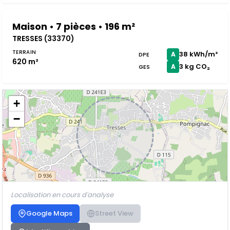
Maison • 7 pièces • 196 m²
TRESSES (33370)
TERRAIN
38 kWh/m²
A
DPE
620 m²
3 kg CO₂
A
GES
+
−
Localisation en cours d'analyse
Google Maps
Street View