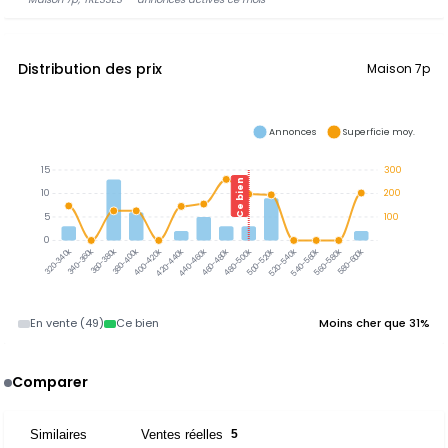
Distribution des prix
Maison 7p
Annonces
Superficie moy.
15
300
Ce bien
10
200
5
100
0
320-340k
340-360k
360-380k
380-400k
400-420k
420-440k
440-460k
460-480k
480-500k
500-520k
520-540k
540-560k
560-580k
580-600k
En vente (49)
Ce bien
Moins cher que 31%
Comparer
Similaires
Ventes réelles
11
5