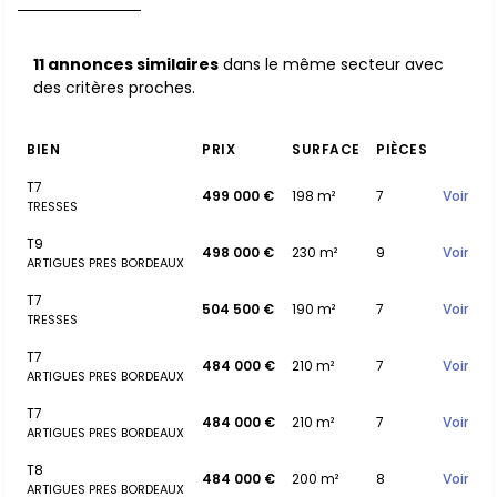
11 annonces similaires
dans le même secteur avec
des critères proches.
BIEN
PRIX
SURFACE
PIÈCES
T7
499 000 €
198 m²
7
Voir
TRESSES
T9
498 000 €
230 m²
9
Voir
ARTIGUES PRES BORDEAUX
T7
504 500 €
190 m²
7
Voir
TRESSES
T7
484 000 €
210 m²
7
Voir
ARTIGUES PRES BORDEAUX
T7
484 000 €
210 m²
7
Voir
ARTIGUES PRES BORDEAUX
T8
484 000 €
200 m²
8
Voir
ARTIGUES PRES BORDEAUX