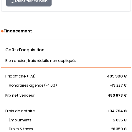
Identifier ce bien
Financement
Coût d'acquisition
Bien ancien, frais réduits non appliqués
Prix affiché (FAI)
499 900 €
Honoraires agence (~4,0%)
-19 227 €
Prix net vendeur
480 673 €
Frais de notaire
+34 794 €
Émoluments
5 085 €
Droits & taxes
28 359 €