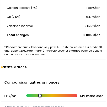
Gestion locative (7%)
1 811 €/an
GLI (2,5%)
647 €/an
Vacance locative
2 155 €/an
Total charges
8 095 €/an
* Rendement brut = loyer annuel / prix FAI. Cashflow calculé sur crédit 20
ans, apport 20%, taux marché interpolé. Loyer et charges estimés depuis
annonces location du secteur.
Stats Marché
Comparaison autres annonces
Prix/m²
14% moins cher
* Maison 7p, TRESSES — annonces actives ce mois