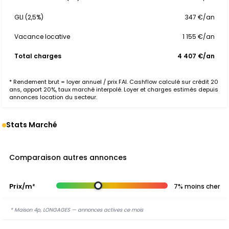
GLI (2,5%)
347 €/an
Vacance locative
1 155 €/an
Total charges
4 407 €/an
* Rendement brut = loyer annuel / prix FAI. Cashflow calculé sur crédit 20
ans, apport 20%, taux marché interpolé. Loyer et charges estimés depuis
annonces location du secteur.
Stats Marché
Comparaison autres annonces
Prix/m²
7% moins cher
* Maison 4p, LONGAGES — annonces actives ce mois