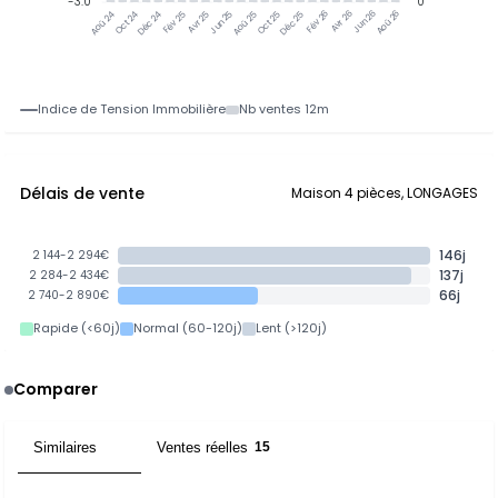
-3.0
0
Jun 25
Jun 26
Oct 24
Déc 24
Fév 25
Avr 25
Aoû 25
Oct 25
Déc 25
Fév 26
Avr 26
Aoû 26
Aoû 24
Indice de Tension Immobilière
Nb ventes 12m
Délais de vente
Maison 4 pièces, LONGAGES
146j
2 144-2 294€
137j
2 284-2 434€
66j
2 740-2 890€
Rapide (<60j)
Normal (60-120j)
Lent (>120j)
Comparer
Similaires
Ventes réelles
12
15