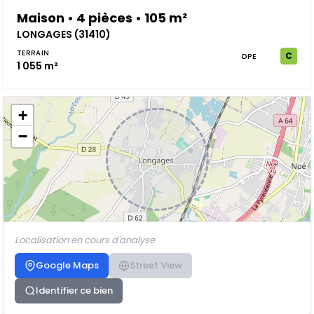
Maison • 4 pièces • 105 m²
LONGAGES (31410)
TERRAIN
C
DPE
1 055 m²
+
−
Localisation en cours d'analyse
Google Maps
Street View
Identifier ce bien