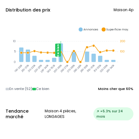
Distribution des prix
Maison 4p
Annonces
Superficie moy.
10
200
Ce bien
5
100
0
200-210k
210-220k
220-230k
230-240k
240-250k
250-260k
260-270k
270-280k
280-290k
290-300k
300-310k
310-320k
320-330k
330-340k
190-200k
En vente (52)
Ce bien
Moins cher que 60%
Tendance
Maison 4 pièces,
↗ +5.3% sur 24
marché
LONGAGES
mois