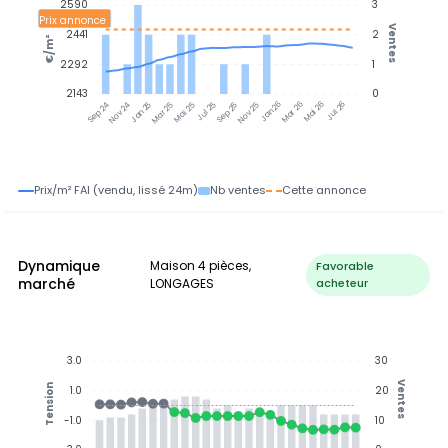
2590
3
Prix annonce
Ventes
2441
2
€/m²
2292
1
2143
0
Jan 25
Jul 25
Jan 26
Jul 26
Nov 24
Mar 25
Mai 25
Sep 25
Nov 25
Mar 26
Mai 26
Sep 24
Prix/m² FAI (vendu, lissé 24m)
Nb ventes
Cette annonce
Dynamique
Maison 4 pièces,
Favorable
marché
LONGAGES
acheteur
3.0
30
Ventes
Tension
1.0
20
-1.0
10