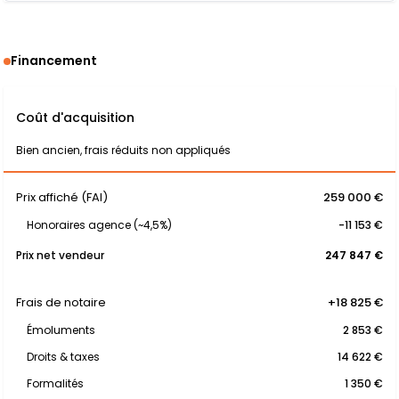
Financement
Coût d'acquisition
Bien ancien, frais réduits non appliqués
Prix affiché (FAI)
259 000 €
Honoraires agence (~4,5%)
-11 153 €
Prix net vendeur
247 847 €
Frais de notaire
+18 825 €
Émoluments
2 853 €
Droits & taxes
14 622 €
Formalités
1 350 €