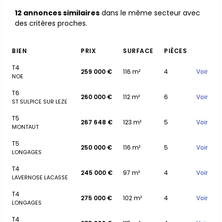
12 annonces similaires
dans le même secteur avec
des critères proches.
BIEN
PRIX
SURFACE
PIÈCES
T4
259 000 €
116 m²
4
Voir
NOE
T6
260 000 €
112 m²
6
Voir
ST SULPICE SUR LEZE
T5
267 648 €
123 m²
5
Voir
MONTAUT
T5
250 000 €
116 m²
5
Voir
LONGAGES
T4
245 000 €
97 m²
4
Voir
LAVERNOSE LACASSE
T4
275 000 €
102 m²
4
Voir
LONGAGES
T4