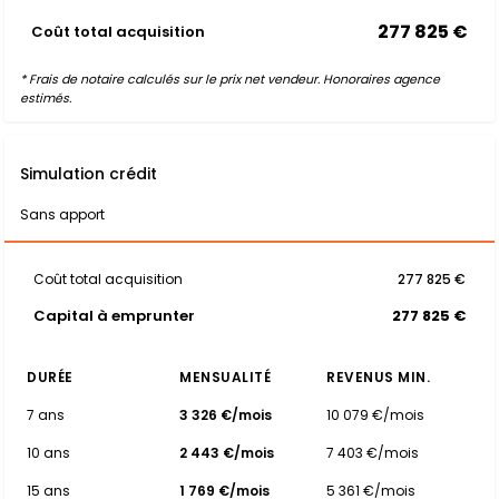
277 825 €
Coût total acquisition
* Frais de notaire calculés sur le prix net vendeur. Honoraires agence
estimés.
Simulation crédit
Sans apport
Coût total acquisition
277 825 €
Capital à emprunter
277 825 €
DURÉE
MENSUALITÉ
REVENUS MIN.
7 ans
3 326 €/mois
10 079 €/mois
10 ans
2 443 €/mois
7 403 €/mois
15 ans
1 769 €/mois
5 361 €/mois