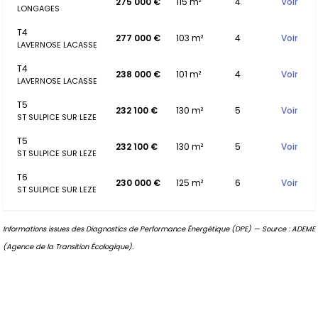
275 000 €
115 m²
4
Voir
LONGAGES
T4
277 000 €
103 m²
4
Voir
LAVERNOSE LACASSE
T4
238 000 €
101 m²
4
Voir
LAVERNOSE LACASSE
T5
232 100 €
130 m²
5
Voir
ST SULPICE SUR LEZE
T5
232 100 €
130 m²
5
Voir
ST SULPICE SUR LEZE
T6
230 000 €
125 m²
6
Voir
ST SULPICE SUR LEZE
Informations issues des Diagnostics de Performance Énergétique (DPE) — Source : ADEME
(Agence de la Transition Écologique).