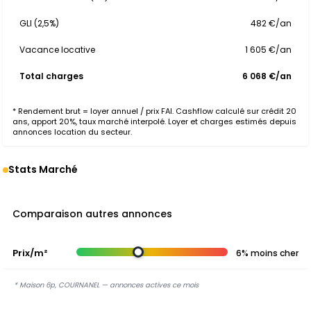
GLI (2,5%)
482 €/an
Vacance locative
1 605 €/an
Total charges
6 068 €/an
* Rendement brut = loyer annuel / prix FAI. Cashflow calculé sur crédit 20
ans, apport 20%, taux marché interpolé. Loyer et charges estimés depuis
annonces location du secteur.
Stats Marché
Comparaison autres annonces
Prix/m²
6% moins cher
* Maison 6p, COURNANEL — annonces actives ce mois