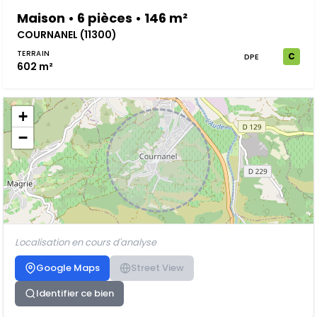
Maison • 6 pièces • 146 m²
COURNANEL (11300)
TERRAIN
C
DPE
602 m²
+
−
Localisation en cours d'analyse
Google Maps
Street View
Identifier ce bien