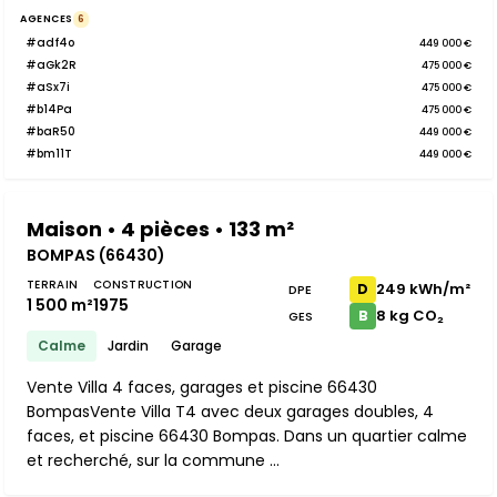
AGENCES
6
#adf4o
449 000 €
#aGk2R
475 000 €
#aSx7i
475 000 €
#b14Pa
475 000 €
#baR50
449 000 €
#bm11T
449 000 €
Maison • 4 pièces • 133 m²
BOMPAS (66430)
TERRAIN
CONSTRUCTION
249 kWh/m²
D
DPE
1 500 m²
1975
8 kg CO₂
B
GES
Calme
Jardin
Garage
Vente Villa 4 faces, garages et piscine 66430
BompasVente Villa T4 avec deux garages doubles, 4
faces, et piscine 66430 Bompas. Dans un quartier calme
et recherché, sur la commune ...