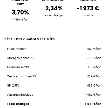
RENDEMENT
RENDEMENT NET
CASHFLOW
BRUT
2,34%
-1 973 €
3,70%
après charges
par mois
17 556 €/an
DÉTAIL DES CHARGES ESTIMÉES
Taxe foncière
1 463 €/an
Charges copro. NR
798 €/an
Assurance PNO
150 €/an
Gestion locative (7%)
1 229 €/an
GLI (2,5%)
439 €/an
Vacance locative
1 462 €/an
Total charges
5 541 €/an