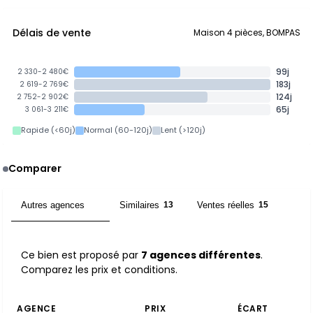
Délais de vente
Maison 4 pièces, BOMPAS
99j
2 330-2 480€
183j
2 619-2 769€
124j
2 752-2 902€
65j
3 061-3 211€
Rapide (<60j)
Normal (60-120j)
Lent (>120j)
Comparer
Autres agences
Similaires
Ventes réelles
7
13
15
Ce bien est proposé par
7 agences différentes
.
Comparez les prix et conditions.
AGENCE
PRIX
ÉCART