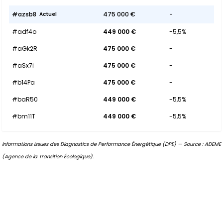
#azsb8
475 000 €
-
Actuel
#adf4o
449 000 €
-5,5%
#aGk2R
475 000 €
-
#aSx7i
475 000 €
-
#b14Pa
475 000 €
-
#baR50
449 000 €
-5,5%
#bm11T
449 000 €
-5,5%
Informations issues des Diagnostics de Performance Énergétique (DPE) — Source : ADEME
(Agence de la Transition Écologique).