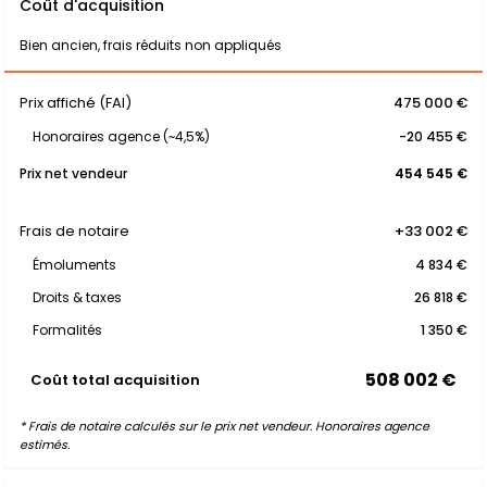
Coût d'acquisition
Bien ancien, frais réduits non appliqués
Prix affiché (FAI)
475 000 €
Honoraires agence (~4,5%)
-20 455 €
Prix net vendeur
454 545 €
Frais de notaire
+33 002 €
Émoluments
4 834 €
Droits & taxes
26 818 €
Formalités
1 350 €
508 002 €
Coût total acquisition
* Frais de notaire calculés sur le prix net vendeur. Honoraires agence
estimés.