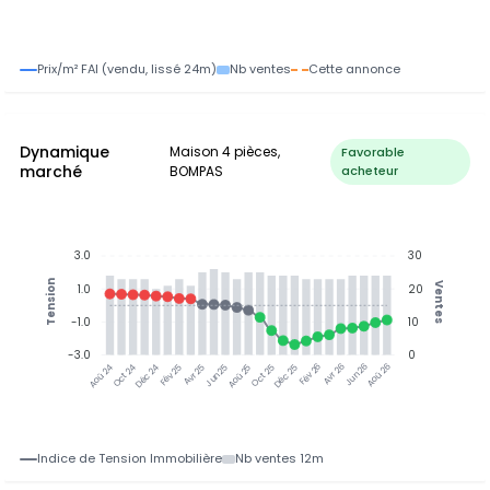
Prix/m² FAI (vendu, lissé 24m)
Nb ventes
Cette annonce
Dynamique
Maison 4 pièces,
Favorable
marché
BOMPAS
acheteur
3.0
30
Tension
Ventes
1.0
20
-1.0
10
-3.0
0
Oct 24
Déc 24
Fév 25
Avr 25
Jun 25
Aoû 25
Oct 25
Déc 25
Fév 26
Avr 26
Jun 26
Aoû 26
Aoû 24
Indice de Tension Immobilière
Nb ventes 12m