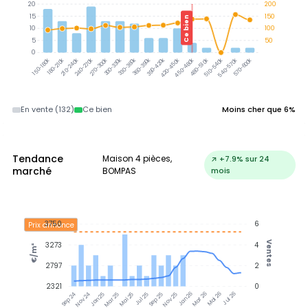
20
200
15
150
Ce bien
10
100
5
50
0
300-330k
330-360k
360-390k
390-420k
180-210k
210-240k
240-270k
270-300k
420-450k
450-480k
480-510k
510-540k
540-570k
570-600k
150-180k
En vente (132)
Ce bien
Moins cher que 6%
Tendance
Maison 4 pièces,
↗ +7.9% sur 24
marché
BOMPAS
mois
3750
6
Prix annonce
Ventes
3273
4
€/m²
2797
2
2321
0
Nov 24
Jan 25
Mar 25
Mai 25
Jul 25
Sep 25
Nov 25
Jan 26
Mar 26
Mai 26
Jul 26
Sep 24