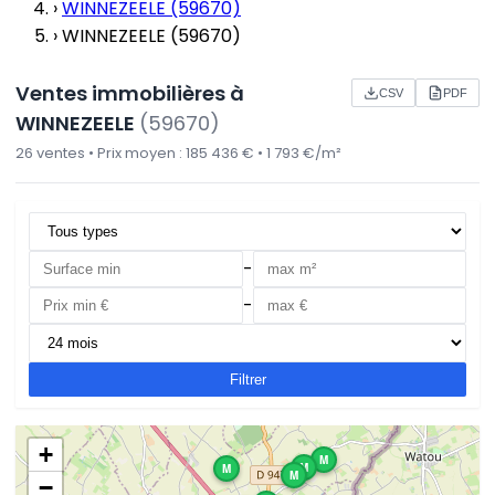
›
WINNEZEELE (59670)
›
WINNEZEELE (59670)
Ventes immobilières à
CSV
PDF
WINNEZEELE
(59670)
26 ventes • Prix moyen : 185 436 € • 1 793 €/m²
-
-
Filtrer
+
M
M
M
M
−