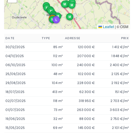
M
M
M
M
M
M
M
M
M
M
M
M
M
M
M
L
M
M
T
T
M
L
Leaflet
|
© OSM
DATE
TYPE
ADRESSE
PRIX
30/12/2025
85 m²
120 000 €
1 412 €/m²
04/11/2025
112 m²
207 000 €
1 848 €/m²
06/10/2025
100 m²
240 000 €
2 400 €/m²
25/09/2025
48 m²
102 000 €
2 125 €/m²
29/08/2025
104 m²
228 000 €
2 192 €/m²
18/07/2025
413 m²
62 300 €
151 €/m²
02/07/2025
118 m²
318 950 €
2 703 €/m²
01/07/2025
73 m²
263 000 €
3 603 €/m²
19/06/2025
32 m²
88 000 €
2 750 €/m²
15/05/2025
69 m²
145 000 €
2 101 €/m²