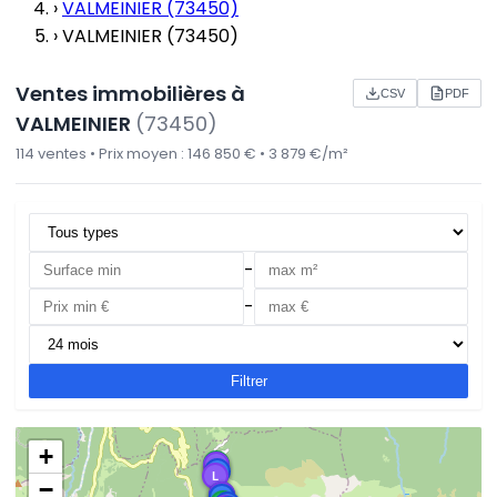
›
VALMEINIER (73450)
›
VALMEINIER (73450)
Ventes immobilières à
CSV
PDF
VALMEINIER
(73450)
114 ventes • Prix moyen : 146 850 € • 3 879 €/m²
-
-
Filtrer
+
M
L
A
L
−
A
L
A