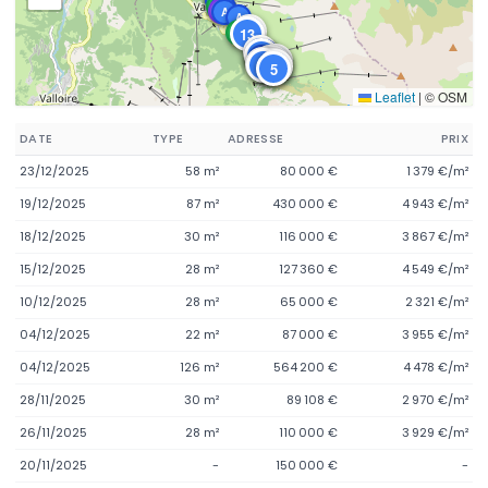
M
A
L
A
A
10
13
M
7
A
A
A
A
A
3
L
A
A
A
A
A
6
8
A
A
5
3
6
7
8
6
5
Leaflet
|
© OSM
DATE
TYPE
ADRESSE
PRIX
23/12/2025
58 m²
80 000 €
1 379 €/m²
19/12/2025
87 m²
430 000 €
4 943 €/m²
18/12/2025
30 m²
116 000 €
3 867 €/m²
15/12/2025
28 m²
127 360 €
4 549 €/m²
10/12/2025
28 m²
65 000 €
2 321 €/m²
04/12/2025
22 m²
87 000 €
3 955 €/m²
04/12/2025
126 m²
564 200 €
4 478 €/m²
28/11/2025
30 m²
89 108 €
2 970 €/m²
26/11/2025
28 m²
110 000 €
3 929 €/m²
20/11/2025
-
150 000 €
-