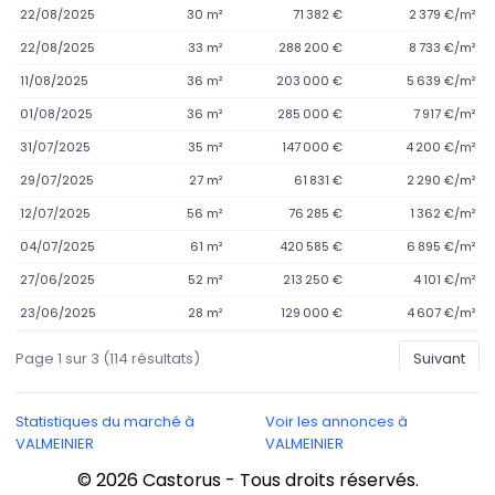
22/08/2025
30 m²
71 382 €
2 379 €/m²
22/08/2025
33 m²
288 200 €
8 733 €/m²
11/08/2025
36 m²
203 000 €
5 639 €/m²
01/08/2025
36 m²
285 000 €
7 917 €/m²
31/07/2025
35 m²
147 000 €
4 200 €/m²
29/07/2025
27 m²
61 831 €
2 290 €/m²
12/07/2025
56 m²
76 285 €
1 362 €/m²
04/07/2025
61 m²
420 585 €
6 895 €/m²
27/06/2025
52 m²
213 250 €
4 101 €/m²
23/06/2025
28 m²
129 000 €
4 607 €/m²
Page
1
sur
3
(
114
résultats)
Suivant
Statistiques du marché à
Voir les annonces à
VALMEINIER
VALMEINIER
© 2026 Castorus - Tous droits réservés.