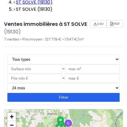
›
ST SOLVE (19130)
›
ST SOLVE (19130)
Ventes immobilières à ST SOLVE
CSV
PDF
(19130)
7 ventes • Prix moyen : 127 778 € • 1 547 €/m²
-
-
Filtrer
+
M
L
−
M
M
M