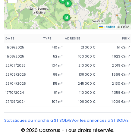
M
M
Leaflet
|
© OSM
DATE
TYPE
ADRESSE
PRIX
11/09/2025
410 m²
21 000 €
51 €/m²
11/08/2025
52 m²
100 000 €
1 923 €/m²
22/07/2025
104 m²
210 000 €
2 019 €/m²
28/05/2025
88 m²
138 000 €
1 568 €/m²
23/04/2025
115 m²
245 000 €
2 130 €/m²
17/10/2024
81 m²
110 000 €
1 358 €/m²
27/09/2024
107 m²
108 000 €
1 009 €/m²
Statistiques du marché à ST SOLVE
Voir les annonces à ST SOLVE
© 2026 Castorus - Tous droits réservés.