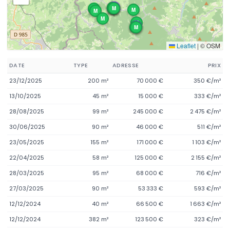
M
M
L
L
M
M
M
M
M
M
M
L
M
M
Leaflet
|
© OSM
DATE
TYPE
ADRESSE
PRIX
23/12/2025
200 m²
70 000 €
350 €/m²
13/10/2025
45 m²
15 000 €
333 €/m²
28/08/2025
99 m²
245 000 €
2 475 €/m²
30/06/2025
90 m²
46 000 €
511 €/m²
23/05/2025
155 m²
171 000 €
1 103 €/m²
22/04/2025
58 m²
125 000 €
2 155 €/m²
28/03/2025
95 m²
68 000 €
716 €/m²
27/03/2025
90 m²
53 333 €
593 €/m²
12/12/2024
40 m²
66 500 €
1 663 €/m²
12/12/2024
382 m²
123 500 €
323 €/m²