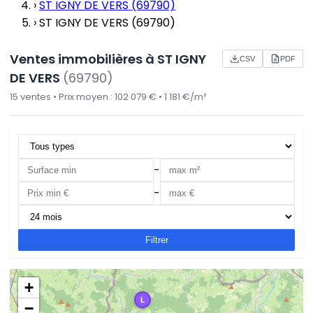
›
ST IGNY DE VERS (69790)
›
ST IGNY DE VERS (69790)
Ventes immobilières à ST IGNY
CSV
PDF
DE VERS
(69790)
15 ventes • Prix moyen : 102 079 € • 1 181 €/m²
-
-
Filtrer
+
L
−