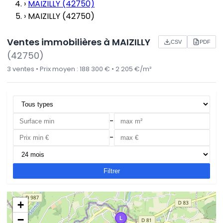
›
MAIZILLY (42750)
›
MAIZILLY (42750)
Ventes immobilières à MAIZILLY
CSV
PDF
(42750)
3 ventes • Prix moyen : 188 300 € • 2 205 €/m²
-
-
Filtrer
+
−
L