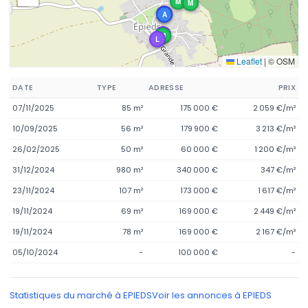
M
M
L
A
L
M
L
Leaflet
|
© OSM
DATE
TYPE
ADRESSE
PRIX
07/11/2025
85 m²
175 000 €
2 059 €/m²
10/09/2025
56 m²
179 900 €
3 213 €/m²
26/02/2025
50 m²
60 000 €
1 200 €/m²
31/12/2024
980 m²
340 000 €
347 €/m²
23/11/2024
107 m²
173 000 €
1 617 €/m²
19/11/2024
69 m²
169 000 €
2 449 €/m²
19/11/2024
78 m²
169 000 €
2 167 €/m²
05/10/2024
-
100 000 €
-
Statistiques du marché à EPIEDS
Voir les annonces à EPIEDS