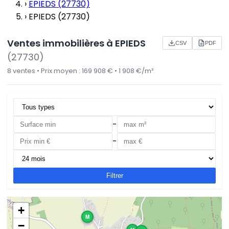
›
EPIEDS (27730)
›
EPIEDS (27730)
Ventes immobilières à EPIEDS
CSV
PDF
(27730)
8 ventes • Prix moyen : 169 908 € • 1 908 €/m²
-
-
Filtrer
+
M
−