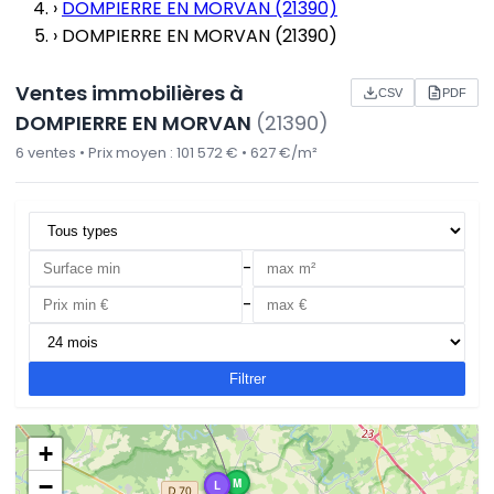
›
DOMPIERRE EN MORVAN (21390)
›
DOMPIERRE EN MORVAN (21390)
Ventes immobilières à
CSV
PDF
DOMPIERRE EN MORVAN
(21390)
6 ventes • Prix moyen : 101 572 € • 627 €/m²
-
-
Filtrer
+
−
M
M
L