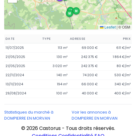
M
M
M
Leaflet
|
© OSM
DATE
TYPE
ADRESSE
PRIX
11/07/2025
113 m²
69 000 €
611 €/m²
21/05/2025
130 m²
242 375 €
1 864 €/m²
21/05/2025
3 020 m²
242 375 €
80 €/m²
22/11/2024
140 m²
74 200 €
530 €/m²
13/11/2024
194 m²
66 000 €
340 €/m²
29/08/2024
100 m²
40 000 €
400 €/m²
Statistiques du marché à
Voir les annonces à
DOMPIERRE EN MORVAN
DOMPIERRE EN MORVAN
© 2026 Castorus - Tous droits réservés.
Conditions
Confidentialité
FAQ