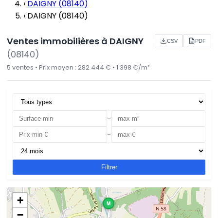
›
DAIGNY (08140)
›
DAIGNY (08140)
Ventes immobilières à DAIGNY
CSV
PDF
(08140)
5 ventes • Prix moyen : 282 444 € • 1 398 €/m²
-
-
Filtrer
+
M
−