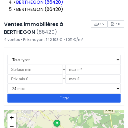
›
BERTHEGON (86420)
›
BERTHEGON (86420)
Ventes immobilières à
CSV
PDF
BERTHEGON
(86420)
4 ventes • Prix moyen : 142 103 € • 1 011 €/m²
-
-
Filtrer
+
M
−