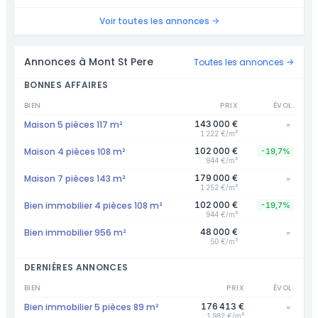
Voir toutes les annonces →
Annonces à Mont St Pere
Toutes les annonces →
BONNES AFFAIRES
BIEN
PRIX
ÉVOL.
Maison 5 pièces 117 m²
143 000 €
=
1 222 €/m²
Maison 4 pièces 108 m²
102 000 €
-19,7%
944 €/m²
Maison 7 pièces 143 m²
179 000 €
=
1 252 €/m²
Bien immobilier 4 pièces 108 m²
102 000 €
-19,7%
944 €/m²
Bien immobilier 956 m²
48 000 €
=
50 €/m²
DERNIÈRES ANNONCES
BIEN
PRIX
ÉVOL.
Bien immobilier 5 pièces 89 m²
176 413 €
=
1 982 €/m²