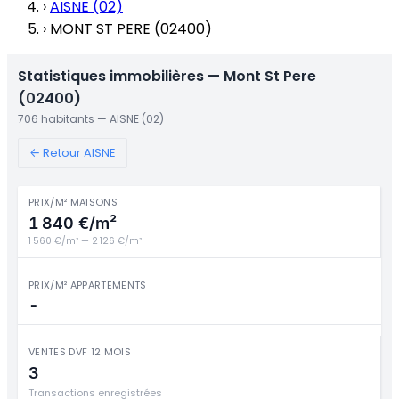
›
AISNE (02)
›
MONT ST PERE (02400)
Statistiques immobilières — Mont St Pere
(02400)
706 habitants — AISNE (02)
← Retour AISNE
PRIX/M² MAISONS
1 840 €/m²
1 560 €/m² — 2 126 €/m²
PRIX/M² APPARTEMENTS
-
VENTES DVF 12 MOIS
3
Transactions enregistrées