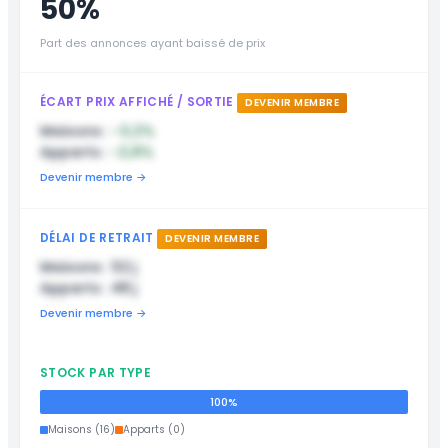
50%
Part des annonces ayant baissé de prix
ÉCART PRIX AFFICHÉ / SORTIE
DEVENIR MEMBRE
Maisons :
-3,2%
Apparts :
-2,8%
Devenir membre →
DÉLAI DE RETRAIT
DEVENIR MEMBRE
Maisons : 52 j
Apparts : 48 j
Devenir membre →
STOCK PAR TYPE
100%
Maisons (16)
Apparts (0)