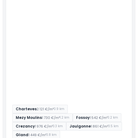
Charteves
2 121 €/m²
0.9 km
Mezy Moulins
Fossoy
1 730 €/m²
1 542 €/m²
1.2 km
3.2 km
Crezancy
Jaulgonne
1 976 €/m²
1 861 €/m²
3.3 km
3.5 km
Gland
1 449 €/m²
3.8 km