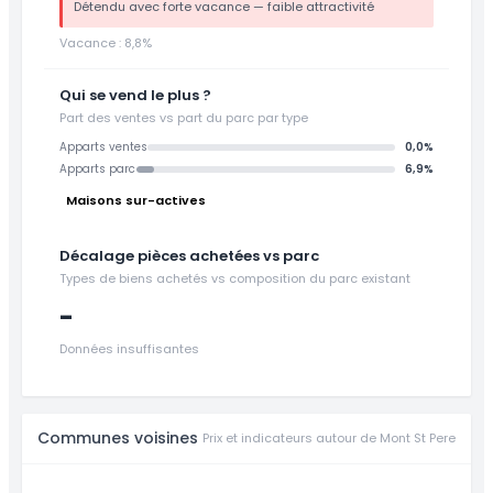
Détendu avec forte vacance — faible attractivité
Vacance : 8,8%
Qui se vend le plus ?
Part des ventes vs part du parc par type
Apparts ventes
0,0%
Apparts parc
6,9%
Maisons sur-actives
Décalage pièces achetées vs parc
Types de biens achetés vs composition du parc existant
-
Données insuffisantes
Communes voisines
Prix et indicateurs autour de Mont St Pere