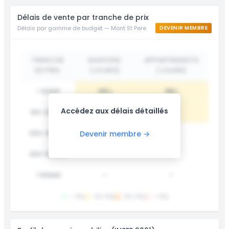
Délais de vente par tranche de prix
Délais par gamme de budget — Mont St Pere
DEVENIR MEMBRE
TRANCHE
MAISONS
APPARTEMENTS
DE PRIX
(JOURS)
(JOURS)
< 100k€
45 j
38 j
Accédez aux délais détaillés
100-200k€
62 j
55 j
200-300k€
78 j
-
Devenir membre →
300-500k€
-
-
> 500k€
-
-
< 30j
30-60j
60-90j
> 90j