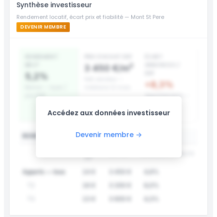
Synthèse investisseur
Rendement locatif, écart prix et fiabilité — Mont St Pere
DEVENIR MEMBRE
RENDEMENT
PRIX D’ACHAT DVF
ÉCART
BRUT
ANNONCES /
3 450 €/m²
DVF
5,2%
Net vendeur —
+8,3%
Bonne — loyer /
médiane 12 mois
prix DVF
Appartements —
surcote prix
Accédez aux données investisseur
affiché
Devenir membre →
RENDEMENT LOCATIF PAR TYPE
LOYER
DVF /M²
RENDEMENT
FIABILITÉ
/M²
Apparts — tous
14 €
3 450 €
4,9%
T2
16 €
3 200 €
6,0%
T3
13 €
3 600 €
4,3%