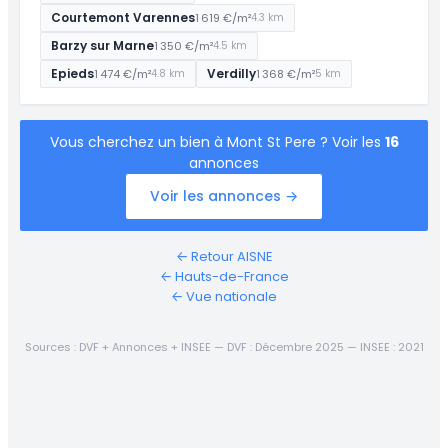
Courtemont Varennes
1 619 €/m²
4.3 km
Barzy sur Marne
1 350 €/m²
4.5 km
Epieds
Verdilly
1 474 €/m²
1 368 €/m²
4.8 km
5 km
Vous cherchez un bien à Mont St Pere ? Voir les
16
annonces
Voir les annonces →
← Retour AISNE
← Hauts-de-France
← Vue nationale
Sources : DVF + Annonces + INSEE — DVF : Décembre 2025 — INSEE : 2021