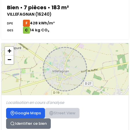
Bien • 7 pièces • 183 m²
VILLEFAGNAN (16240)
428 kWh/m²
F
DPE
14 kg CO₂
C
GES
+
−
Localisation en cours d'analyse
Google Maps
Street View
Identifier ce bien