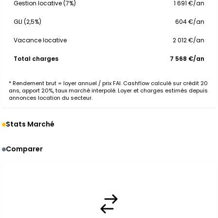
Gestion locative (7%)
1 691 €/an
GLI (2,5%)
604 €/an
Vacance locative
2 012 €/an
Total charges
7 568 €/an
* Rendement brut = loyer annuel / prix FAI. Cashflow calculé sur crédit 20
ans, apport 20%, taux marché interpolé. Loyer et charges estimés depuis
annonces location du secteur.
Stats Marché
Comparer