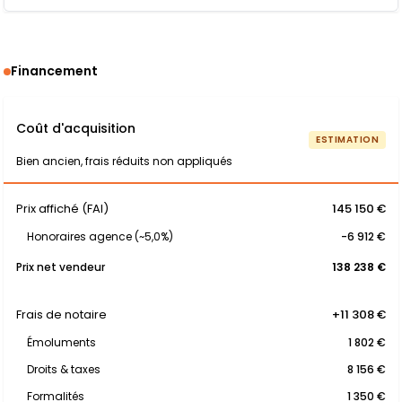
Financement
Coût d'acquisition
ESTIMATION
Bien ancien, frais réduits non appliqués
Prix affiché (FAI)
145 150 €
Honoraires agence (~5,0%)
-6 912 €
Prix net vendeur
138 238 €
Frais de notaire
+11 308 €
Émoluments
1 802 €
Droits & taxes
8 156 €
Formalités
1 350 €