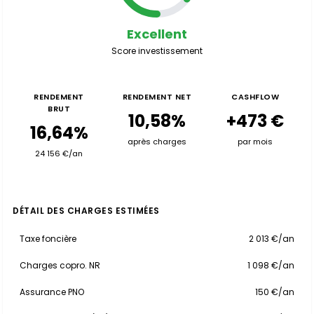
Excellent
Score investissement
RENDEMENT
RENDEMENT NET
CASHFLOW
BRUT
10,58%
+473 €
16,64%
après charges
par mois
24 156 €/an
DÉTAIL DES CHARGES ESTIMÉES
Taxe foncière
2 013 €/an
Charges copro. NR
1 098 €/an
Assurance PNO
150 €/an