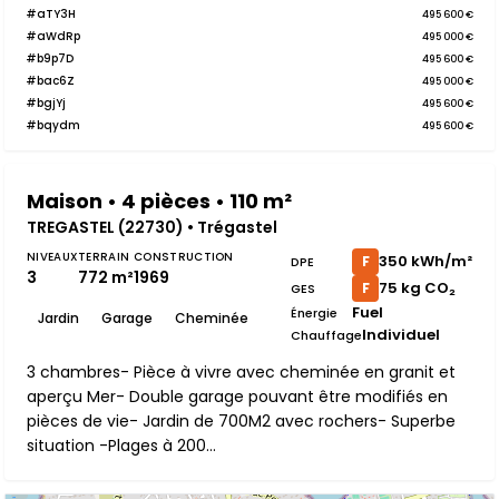
#aTY3H
495 600 €
#aWdRp
495 000 €
#b9p7D
495 600 €
#bac6Z
495 000 €
#bgjYj
495 600 €
#bqydm
495 600 €
Maison • 4 pièces • 110 m²
TREGASTEL (22730) • Trégastel
NIVEAUX
TERRAIN
CONSTRUCTION
350 kWh/m²
F
DPE
3
772 m²
1969
75 kg CO₂
F
GES
Fuel
Énergie
Jardin
Garage
Cheminée
Individuel
Chauffage
3 chambres- Pièce à vivre avec cheminée en granit et
aperçu Mer- Double garage pouvant être modifiés en
pièces de vie- Jardin de 700M2 avec rochers- Superbe
situation -Plages à 200...