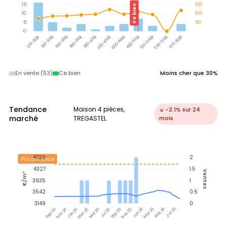
15
150
Ce bien
10
100
5
50
0
300-330k
330-360k
360-390k
390-420k
420-450k
450-480k
480-510k
510-540k
540-570k
570-600k
270-300k
En vente (53)
Ce bien
Moins cher que 30%
Tendance
Maison 4 pièces,
↘ -2.1% sur 24
marché
TREGASTEL
mois
4720
2
Prix annonce
4327
1.5
Ventes
€/m²
3935
1
3542
0.5
3149
0
Nov 24
Jan 25
Mar 25
Mai 25
Jul 25
Sep 25
Nov 25
Jan 26
Mar 26
Mai 26
Jul 26
Sep 24