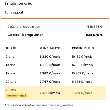
Simulation crédit
Sans apport
Coût total acquisition
528 675 €
Capital à emprunter
528 675 €
DURÉE
MENSUALITÉ
REVENUS MIN.
7 ans
6 330 €/mois
19 182 €/mois
10 ans
4 650 €/mois
14 091 €/mois
15 ans
3 367 €/mois
10 203 €/mois
20 ans
2 747 €/mois
8 324 €/mois
25 ans
2 395 €/mois
7 258 €/mois
Recommandé
* Simulation indicative hors assurance emprunteur.