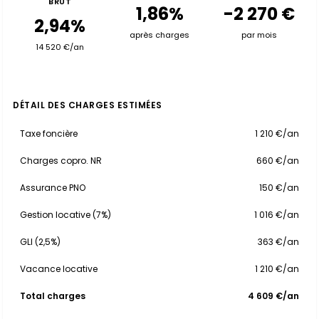
BRUT
1,86%
-2 270 €
2,94%
après charges
par mois
14 520 €/an
DÉTAIL DES CHARGES ESTIMÉES
Taxe foncière
1 210 €/an
Charges copro. NR
660 €/an
Assurance PNO
150 €/an
Gestion locative (7%)
1 016 €/an
GLI (2,5%)
363 €/an
Vacance locative
1 210 €/an
Total charges
4 609 €/an