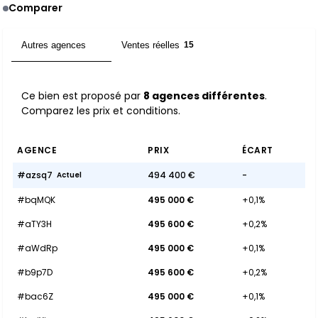
Comparer
Autres agences
Ventes réelles
8
15
Ce bien est proposé par
8 agences différentes
.
Comparez les prix et conditions.
AGENCE
PRIX
ÉCART
#azsq7
494 400 €
-
Actuel
#bqMQK
495 000 €
+0,1%
#aTY3H
495 600 €
+0,2%
#aWdRp
495 000 €
+0,1%
#b9p7D
495 600 €
+0,2%
#bac6Z
495 000 €
+0,1%