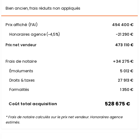
Bien ancien, frais réduits non appliqués
Prix affiché (FAI)
494 400 €
Honoraires agence (~4,5%)
-21 290 €
Prix net vendeur
473 110 €
Frais de notaire
+34 275 €
Émoluments
5 012 €
Droits & taxes
27 913 €
Formalités
1 350 €
528 675 €
Coût total acquisition
* Frais de notaire calculés sur le prix net vendeur. Honoraires agence
estimés.