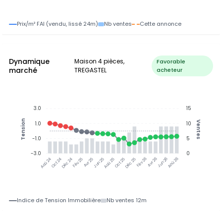
Prix/m² FAI (vendu, lissé 24m)
Nb ventes
Cette annonce
Dynamique
Maison 4 pièces,
Favorable
marché
TREGASTEL
acheteur
3.0
15
Tension
Ventes
1.0
10
-1.0
5
-3.0
0
Oct 24
Déc 24
Fév 25
Avr 25
Jun 25
Aoû 25
Oct 25
Déc 25
Fév 26
Avr 26
Jun 26
Aoû 26
Aoû 24
Indice de Tension Immobilière
Nb ventes 12m