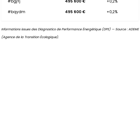
#bgjYj
495 600 €
+0,2%
#bqydm
495 600 €
+0,2%
Informations issues des Diagnostics de Performance Énergétique (DPE) — Source : ADEME
(Agence de la Transition Écologique).