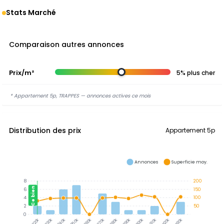
Stats Marché
Comparaison autres annonces
Prix/m²
5% plus cher
* Appartement 5p, TRAPPES — annonces actives ce mois
Distribution des prix
Appartement 5p
Annonces
Superficie moy.
8
200
Ce bien
6
150
4
100
2
50
0