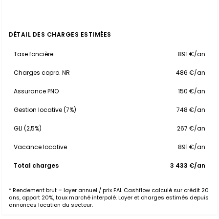
DÉTAIL DES CHARGES ESTIMÉES
Taxe foncière
891 €/an
Charges copro. NR
486 €/an
Assurance PNO
150 €/an
Gestion locative (7%)
748 €/an
GLI (2,5%)
267 €/an
Vacance locative
891 €/an
Total charges
3 433 €/an
* Rendement brut = loyer annuel / prix FAI. Cashflow calculé sur crédit 20
ans, apport 20%, taux marché interpolé. Loyer et charges estimés depuis
annonces location du secteur.