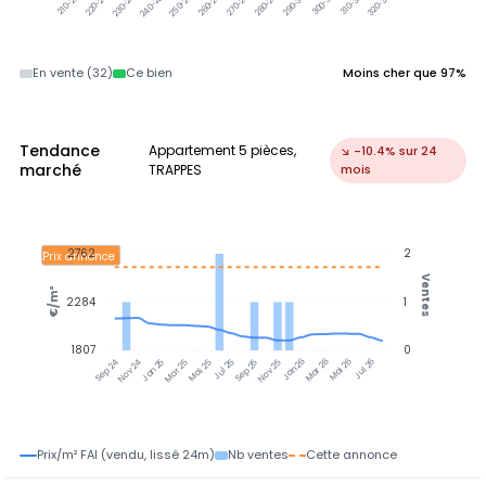
220-230k
230-240k
240-250k
250-260k
260-270k
270-280k
280-290k
290-300k
300-310k
310-320k
320-330k
210-220k
En vente (32)
Ce bien
Moins cher que 97%
Tendance
Appartement 5 pièces,
↘ -10.4% sur 24
marché
TRAPPES
mois
2762
2
Prix annonce
Ventes
€/m²
2284
1
1807
0
Jan 25
Jul 25
Jan 26
Jul 26
Nov 24
Mar 25
Mai 25
Sep 25
Nov 25
Mar 26
Mai 26
Sep 24
Prix/m² FAI (vendu, lissé 24m)
Nb ventes
Cette annonce