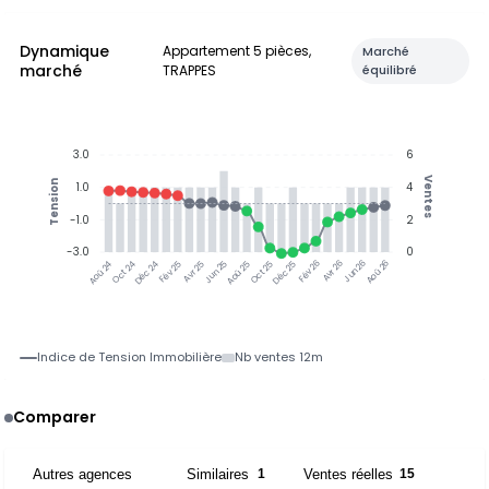
Dynamique
Appartement 5 pièces,
Marché
marché
TRAPPES
équilibré
3.0
6
Ventes
Tension
1.0
4
-1.0
2
-3.0
0
Jun 25
Jun 26
Oct 24
Déc 24
Fév 25
Avr 25
Aoû 25
Oct 25
Déc 25
Fév 26
Avr 26
Aoû 26
Aoû 24
Indice de Tension Immobilière
Nb ventes 12m
Comparer
Autres agences
Similaires
Ventes réelles
2
1
15