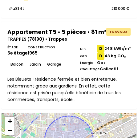
#a8t4t
213 000 €
Appartement T5 • 5 pièces • 81 m²
TRAVAUX
TRAPPES (78190) • Trappes
ÉTAGE
CONSTRUCTION
248 kWh/m²
D
DPE
5e étage
1965
43 kg CO₂
D
GES
Gaz
Énergie
Balcon
Jardin
Garage
Collectif
Chauffage
Les Bleuets ! résidence fermée et bien entretenue,
notamment grace aux gardiens. En effet, cette
résidence est prisée puisqu'elle bénéficie de tous les
commerces, transports, école...
+
−