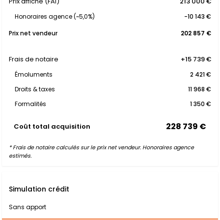
Prix affiché (FAI)
213 000 €
Honoraires agence (~5,0%)
-10 143 €
Prix net vendeur
202 857 €
Frais de notaire
+15 739 €
Émoluments
2 421 €
Droits & taxes
11 968 €
Formalités
1 350 €
228 739 €
Coût total acquisition
* Frais de notaire calculés sur le prix net vendeur. Honoraires agence
estimés.
Simulation crédit
Sans apport