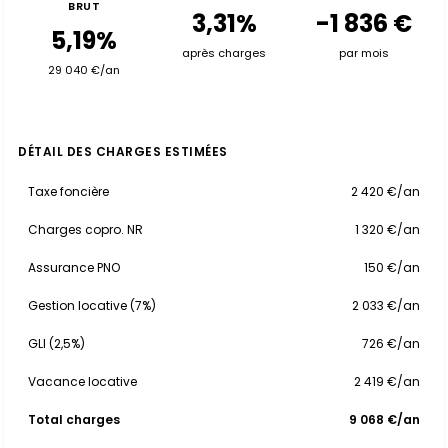
BRUT
3,31%
-1 836 €
5,19%
après charges
par mois
29 040 €/an
DÉTAIL DES CHARGES ESTIMÉES
Taxe foncière
2 420 €/an
Charges copro. NR
1 320 €/an
Assurance PNO
150 €/an
Gestion locative (7%)
2 033 €/an
GLI (2,5%)
726 €/an
Vacance locative
2 419 €/an
Total charges
9 068 €/an