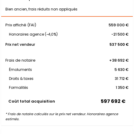
Bien ancien, frais réduits non appliqués
Prix affiché (FAI)
559 000 €
Honoraires agence (~4,0%)
-21 500 €
Prix net vendeur
537 500 €
Frais de notaire
+38 692 €
Émoluments
5 630 €
Droits & taxes
31 712 €
Formalités
1 350 €
597 692 €
Coût total acquisition
* Frais de notaire calculés sur le prix net vendeur. Honoraires agence
estimés.