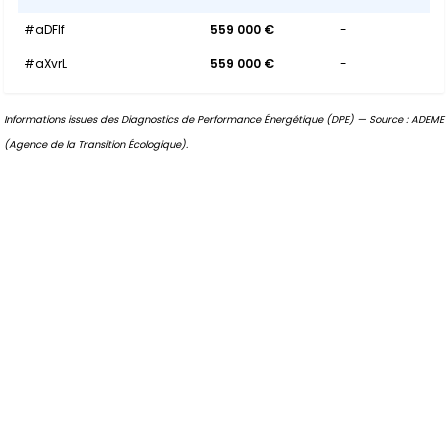
#aDFIf
559 000 €
-
#aXvrL
559 000 €
-
Informations issues des Diagnostics de Performance Énergétique (DPE) — Source : ADEME
(Agence de la Transition Écologique).