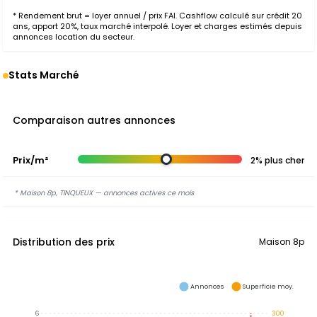
* Rendement brut = loyer annuel / prix FAI. Cashflow calculé sur crédit 20
ans, apport 20%, taux marché interpolé. Loyer et charges estimés depuis
annonces location du secteur.
Stats Marché
Comparaison autres annonces
Prix/m²
2% plus cher
* Maison 8p, TINQUEUX — annonces actives ce mois
Distribution des prix
Maison 8p
Annonces
Superficie moy.
6
300