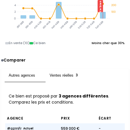
Ce bien
4
200
2
100
0
380-400k
360-380k
400-420k
420-440k
440-460k
460-480k
480-500k
500-520k
520-540k
540-560k
En vente (10)
Ce bien
Moins cher que 30%
Comparer
Autres agences
Ventes réelles
3
3
Ce bien est proposé par
3 agences différentes
.
Comparez les prix et conditions.
AGENCE
PRIX
ÉCART
#azmFr
559 000 €
-
Actuel