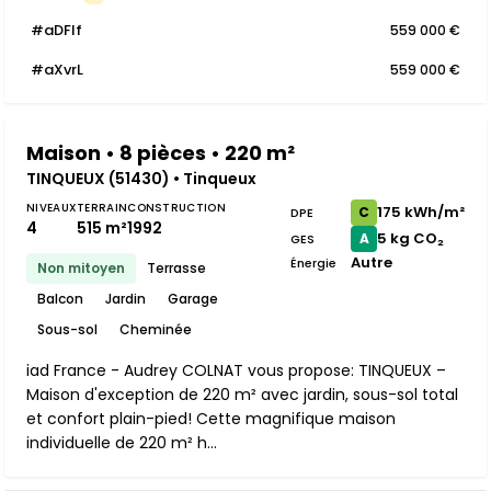
#aDFIf
559 000 €
#aXvrL
559 000 €
Maison • 8 pièces • 220 m²
TINQUEUX (51430) • Tinqueux
NIVEAUX
TERRAIN
CONSTRUCTION
175 kWh/m²
C
DPE
4
515 m²
1992
5 kg CO₂
A
GES
Autre
Énergie
Non mitoyen
Terrasse
Balcon
Jardin
Garage
Sous-sol
Cheminée
iad France - Audrey COLNAT vous propose: TINQUEUX –
Maison d'exception de 220 m² avec jardin, sous-sol total
et confort plain-pied! Cette magnifique maison
individuelle de 220 m² h...