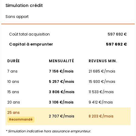
Simulation crédit
Sans apport
Coût total acquisition
597 692 €
Capital à emprunter
597 692 €
DURÉE
MENSUALITÉ
REVENUS MIN.
7 ans
7 156 €/mois
21 685 €/mois
10 ans
5 257 €/mois
15 930 €/mois
15 ans
3 806 €/mois
11 533 €/mois
20 ans
3 106 €/mois
9 412 €/mois
25 ans
2 707 €/mois
8 203 €/mois
Recommandé
* Simulation indicative hors assurance emprunteur.