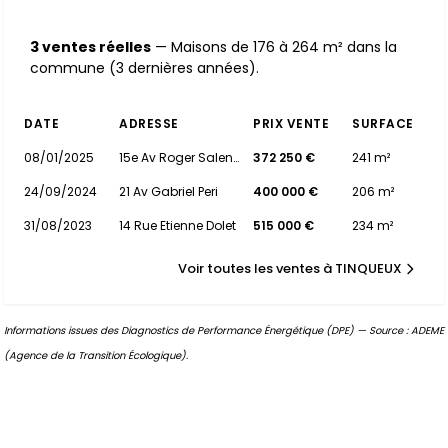
3 ventes réelles
— Maisons de 176 à 264 m² dans la
commune (3 dernières années).
DATE
ADRESSE
PRIX VENTE
SURFACE
08/01/2025
15e Av Roger Salengro
372 250 €
241 m²
24/09/2024
21 Av Gabriel Peri
400 000 €
206 m²
31/08/2023
14 Rue Etienne Dolet
515 000 €
234 m²
Voir toutes les ventes à TINQUEUX
Informations issues des Diagnostics de Performance Énergétique (DPE) — Source : ADEME
(Agence de la Transition Écologique).