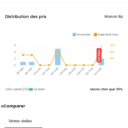
Distribution des prix
Maison 8p
Annonces
Superficie moy.
6
300
Ce bien
4
200
2
100
0
380-400k
360-380k
400-420k
420-440k
440-460k
460-480k
480-500k
500-520k
520-540k
540-560k
En vente (10)
Ce bien
Moins cher que 30%
Comparer
Ventes réelles
3