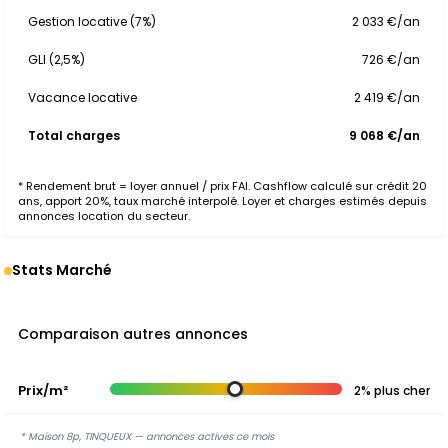
Gestion locative (7%)
2 033 €/an
GLI (2,5%)
726 €/an
Vacance locative
2 419 €/an
Total charges
9 068 €/an
* Rendement brut = loyer annuel / prix FAI. Cashflow calculé sur crédit 20
ans, apport 20%, taux marché interpolé. Loyer et charges estimés depuis
annonces location du secteur.
Stats Marché
Comparaison autres annonces
Prix/m²
2% plus cher
* Maison 8p, TINQUEUX — annonces actives ce mois