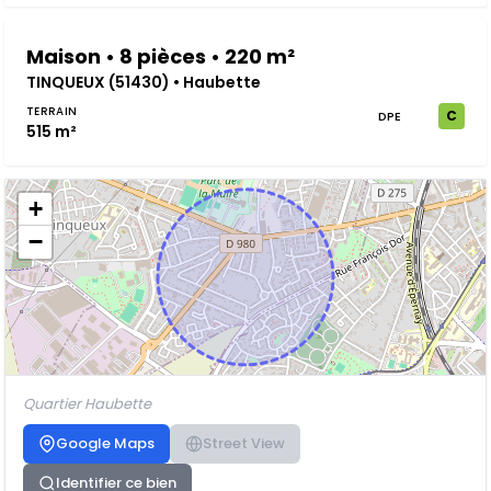
Maison • 8 pièces • 220 m²
TINQUEUX (51430) • Haubette
TERRAIN
C
DPE
515 m²
+
−
Quartier Haubette
Google Maps
Street View
Identifier ce bien