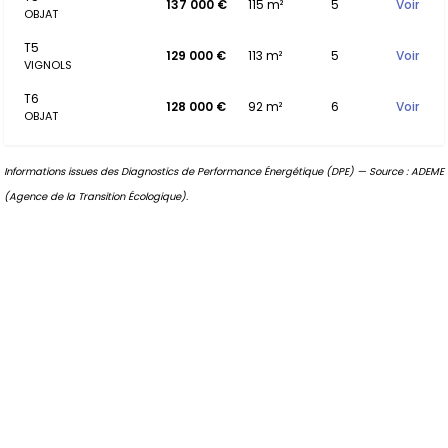
137 000 €
115 m²
5
Voir
OBJAT
T5
129 000 €
113 m²
5
Voir
VIGNOLS
T6
128 000 €
92 m²
6
Voir
OBJAT
Informations issues des Diagnostics de Performance Énergétique (DPE) — Source : ADEME
(Agence de la Transition Écologique).