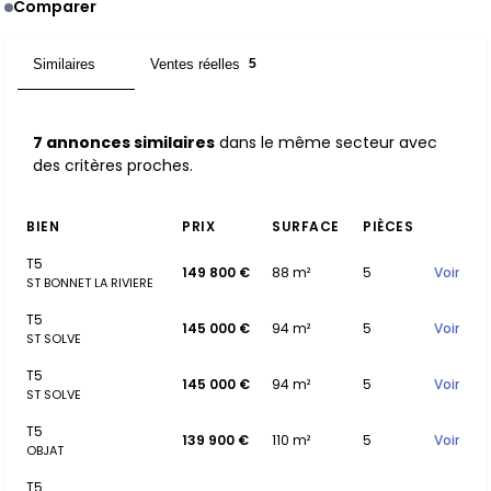
Comparer
Similaires
Ventes réelles
7
5
7 annonces similaires
dans le même secteur avec
des critères proches.
BIEN
PRIX
SURFACE
PIÈCES
T5
149 800 €
88 m²
5
Voir
ST BONNET LA RIVIERE
T5
145 000 €
94 m²
5
Voir
ST SOLVE
T5
145 000 €
94 m²
5
Voir
ST SOLVE
T5
139 900 €
110 m²
5
Voir
OBJAT
T5