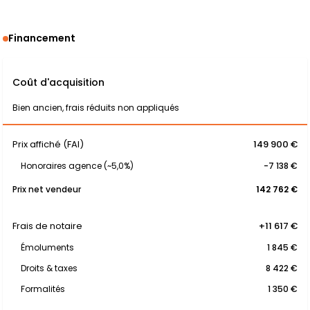
Financement
Coût d'acquisition
Bien ancien, frais réduits non appliqués
Prix affiché (FAI)
149 900 €
Honoraires agence (~5,0%)
-7 138 €
Prix net vendeur
142 762 €
Frais de notaire
+11 617 €
Émoluments
1 845 €
Droits & taxes
8 422 €
Formalités
1 350 €