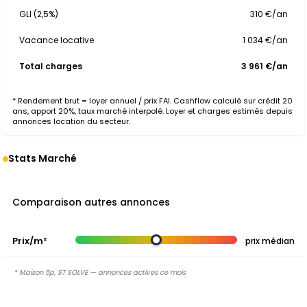
GLI (2,5%)
310 €/an
Vacance locative
1 034 €/an
Total charges
3 961 €/an
* Rendement brut = loyer annuel / prix FAI. Cashflow calculé sur crédit 20
ans, apport 20%, taux marché interpolé. Loyer et charges estimés depuis
annonces location du secteur.
Stats Marché
Comparaison autres annonces
Prix/m²
prix médian
* Maison 5p, ST SOLVE — annonces actives ce mois