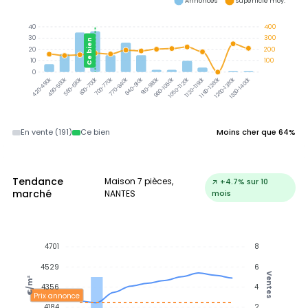
Annonces
Superficie moy.
40
400
30
300
Ce bien
20
200
10
100
0
490-560k
560-630k
630-700k
700-770k
770-840k
840-910k
910-980k
980-1050k
1050-1120k
1120-1190k
1190-1260k
1260-1330k
1330-1400k
420-490k
En vente (191)
Ce bien
Moins cher que 64%
Tendance
Maison 7 pièces,
↗ +4.7% sur 10
marché
NANTES
mois
4701
8
4529
6
Ventes
€/m²
4356
4
Prix annonce
4184
2