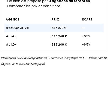
Ce bien est proposé par
3 agences différentes
.
Comparez les prix et conditions.
AGENCE
PRIX
ÉCART
#aKOQ2
637 920 €
-
Actuel
#aIekx
596 240 €
-6,5%
#aIkDx
596 240 €
-6,5%
Informations issues des Diagnostics de Performance Énergétique (DPE) — Source : ADEME
(Agence de la Transition Écologique).