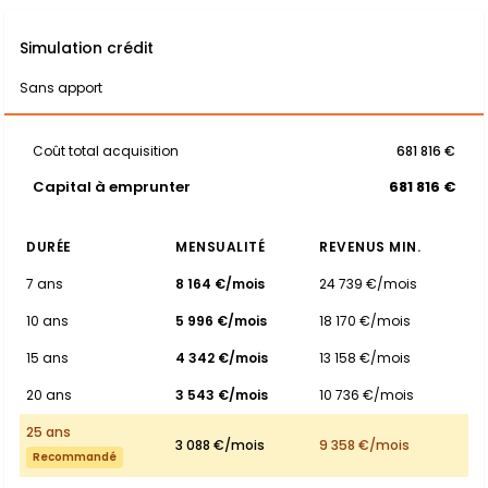
Simulation crédit
Sans apport
Coût total acquisition
681 816 €
Capital à emprunter
681 816 €
DURÉE
MENSUALITÉ
REVENUS MIN.
7 ans
8 164 €/mois
24 739 €/mois
10 ans
5 996 €/mois
18 170 €/mois
15 ans
4 342 €/mois
13 158 €/mois
20 ans
3 543 €/mois
10 736 €/mois
25 ans
3 088 €/mois
9 358 €/mois
Recommandé