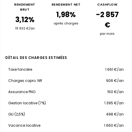
RENDEMENT
RENDEMENT NET
CASHFLOW
BRUT
1,98%
-2 857
3,12%
€
après charges
19 932 €/an
par mois
DÉTAIL DES CHARGES ESTIMÉES
Taxe foncière
1 661 €/an
Charges copro. NR
906 €/an
Assurance PNO
150 €/an
Gestion locative (7%)
1 395 €/an
GLI (2,5%)
498 €/an
Vacance locative
1 660 €/an