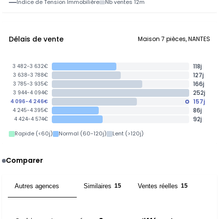
Indice de Tension Immobilière
Nb ventes 12m
Délais de vente
Maison 7 pièces, NANTES
118j
3 482-3 632€
127j
3 638-3 788€
166j
3 785-3 935€
252j
3 944-4 094€
157j
4 096-4 246€
86j
4 245-4 395€
92j
4 424-4 574€
Rapide (<60j)
Normal (60-120j)
Lent (>120j)
Comparer
Autres agences
Similaires
Ventes réelles
3
15
15