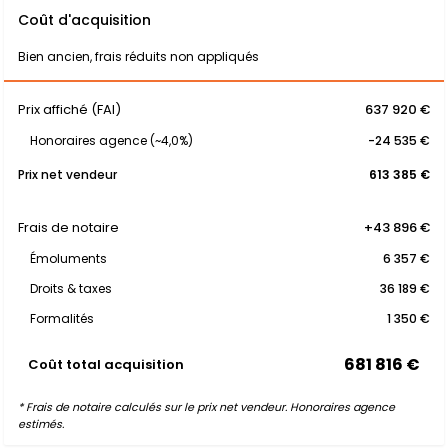
Coût d'acquisition
Bien ancien, frais réduits non appliqués
Prix affiché (FAI)
637 920 €
Honoraires agence (~4,0%)
-24 535 €
Prix net vendeur
613 385 €
Frais de notaire
+43 896 €
Émoluments
6 357 €
Droits & taxes
36 189 €
Formalités
1 350 €
681 816 €
Coût total acquisition
* Frais de notaire calculés sur le prix net vendeur. Honoraires agence
estimés.