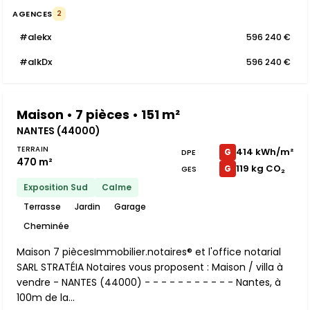
AGENCES
2
#aIekx
596 240 €
#aIkDx
596 240 €
Maison • 7 pièces • 151 m²
NANTES (44000)
TERRAIN
414 kWh/m²
G
DPE
470 m²
119 kg CO₂
G
GES
Exposition Sud
Calme
Terrasse
Jardin
Garage
Cheminée
Maison 7 piècesImmobilier.notaires® et l'office notarial
SARL STRATÉIA Notaires vous proposent : Maison / villa à
vendre - NANTES (44000) - - - - - - - - - - - Nantes, à
100m de la...