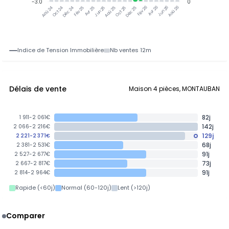
-3.0
0
Oct 24
Déc 24
Fév 25
Avr 25
Jun 25
Aoû 25
Oct 25
Déc 25
Fév 26
Avr 26
Jun 26
Aoû 26
Aoû 24
Indice de Tension Immobilière
Nb ventes 12m
Délais de vente
Maison 4 pièces, MONTAUBAN
82j
1 911-2 061€
142j
2 066-2 216€
129j
2 221-2 371€
68j
2 381-2 531€
91j
2 527-2 677€
73j
2 667-2 817€
91j
2 814-2 964€
Rapide (<60j)
Normal (60-120j)
Lent (>120j)
Comparer