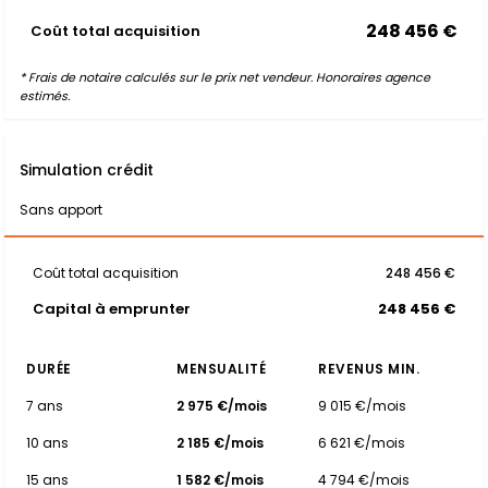
248 456 €
Coût total acquisition
* Frais de notaire calculés sur le prix net vendeur. Honoraires agence
estimés.
Simulation crédit
Sans apport
Coût total acquisition
248 456 €
Capital à emprunter
248 456 €
DURÉE
MENSUALITÉ
REVENUS MIN.
7 ans
2 975 €/mois
9 015 €/mois
10 ans
2 185 €/mois
6 621 €/mois
15 ans
1 582 €/mois
4 794 €/mois