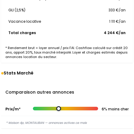
GLI (2,5%)
333 €/an
Vacance locative
1 111 €/an
Total charges
4 244 €/an
* Rendement brut = loyer annuel / prix FAI. Cashflow calculé sur crédit 20
ans, apport 20%, taux marché interpolé. Loyer et charges estimés depuis
annonces location du secteur.
Stats Marché
Comparaison autres annonces
Prix/m²
6% moins cher
* Maison 4p, MONTAUBAN — annonces actives ce mois