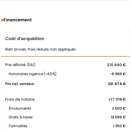
Financement
Coût d'acquisition
Bien ancien, frais réduits non appliqués
Prix affiché (FAI)
231 440 €
Honoraires agence (~4,5%)
-9 966 €
Prix net vendeur
221 474 €
Frais de notaire
+17 016 €
Émoluments
2 600 €
Droits & taxes
13 066 €
Formalités
1 350 €