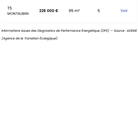
T5
226 000 €
95 m²
5
Voir
MONTAUBAN
Informations issues des Diagnostics de Performance Énergétique (DPE) — Source : ADEME
(Agence de la Transition Écologique).