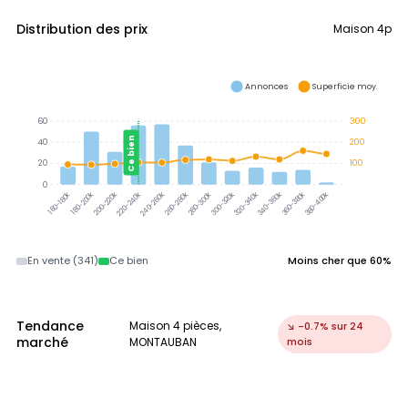
Distribution des prix
Maison 4p
Annonces
Superficie moy.
60
300
Ce bien
40
200
20
100
0
300-320k
320-340k
340-360k
360-380k
380-400k
180-200k
200-220k
220-240k
240-260k
260-280k
280-300k
160-180k
En vente (341)
Ce bien
Moins cher que 60%
Tendance
Maison 4 pièces,
↘ -0.7% sur 24
marché
MONTAUBAN
mois