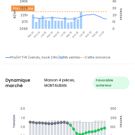
2406
40
2328
30
Prix annonce
Ventes
€/m²
2251
20
2173
10
2096
0
Nov 24
Jan 25
Mar 25
Mai 25
Jul 25
Sep 25
Nov 25
Jan 26
Mar 26
Mai 26
Jul 26
Sep 24
Prix/m² FAI (vendu, lissé 24m)
Nb ventes
Cette annonce
Dynamique
Maison 4 pièces,
Favorable
marché
MONTAUBAN
acheteur
3.0
300
Tension
Ventes
1.0
200
-1.0
100