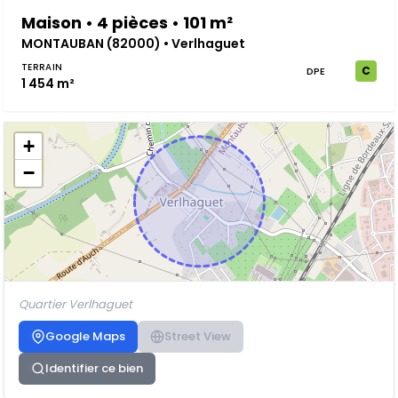
Maison • 4 pièces • 101 m²
MONTAUBAN (82000) • Verlhaguet
TERRAIN
C
DPE
1 454 m²
+
−
Quartier Verlhaguet
Google Maps
Street View
Identifier ce bien