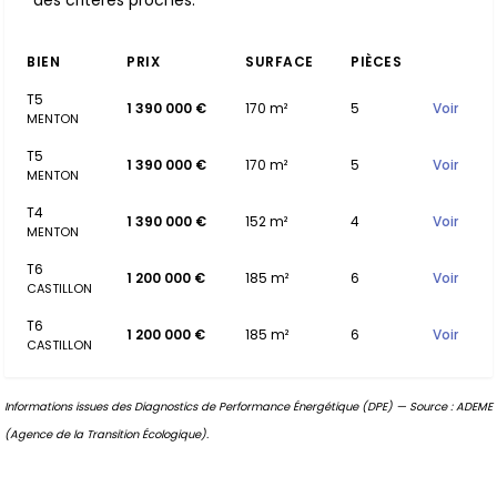
des critères proches.
BIEN
PRIX
SURFACE
PIÈCES
T5
1 390 000 €
170 m²
5
Voir
MENTON
T5
1 390 000 €
170 m²
5
Voir
MENTON
T4
1 390 000 €
152 m²
4
Voir
MENTON
T6
1 200 000 €
185 m²
6
Voir
CASTILLON
T6
1 200 000 €
185 m²
6
Voir
CASTILLON
Informations issues des Diagnostics de Performance Énergétique (DPE) — Source : ADEME
(Agence de la Transition Écologique).