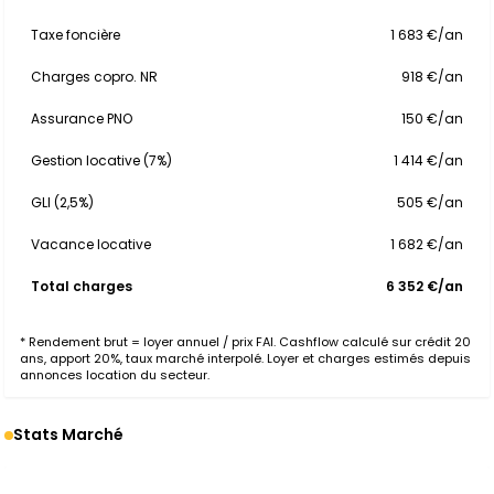
Taxe foncière
1 683 €/an
Charges copro. NR
918 €/an
Assurance PNO
150 €/an
Gestion locative (7%)
1 414 €/an
GLI (2,5%)
505 €/an
Vacance locative
1 682 €/an
Total charges
6 352 €/an
* Rendement brut = loyer annuel / prix FAI. Cashflow calculé sur crédit 20
ans, apport 20%, taux marché interpolé. Loyer et charges estimés depuis
annonces location du secteur.
Stats Marché