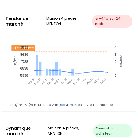
Tendance
Maison 4 pièces,
↘ -4.1% sur 24
marché
MENTON
mois
9539
4
Prix annonce
8639
3
Ventes
€/m²
7738
2
6838
1
5938
0
Nov 24
Jan 25
Mar 25
Mai 25
Jul 25
Sep 25
Nov 25
Jan 26
Mar 26
Mai 26
Jul 26
Sep 24
Prix/m² FAI (vendu, lissé 24m)
Nb ventes
Cette annonce
Dynamique
Maison 4 pièces,
Favorable
marché
MENTON
acheteur