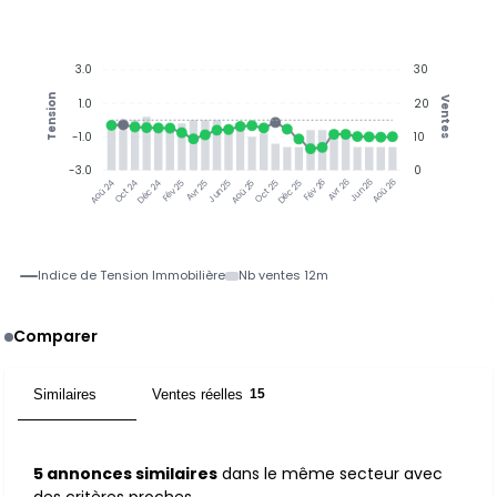
3.0
30
Tension
Ventes
1.0
20
-1.0
10
-3.0
0
Oct 24
Déc 24
Fév 25
Avr 25
Jun 25
Aoû 25
Oct 25
Déc 25
Fév 26
Avr 26
Jun 26
Aoû 26
Aoû 24
Indice de Tension Immobilière
Nb ventes 12m
Comparer
Similaires
Ventes réelles
5
15
5 annonces similaires
dans le même secteur avec