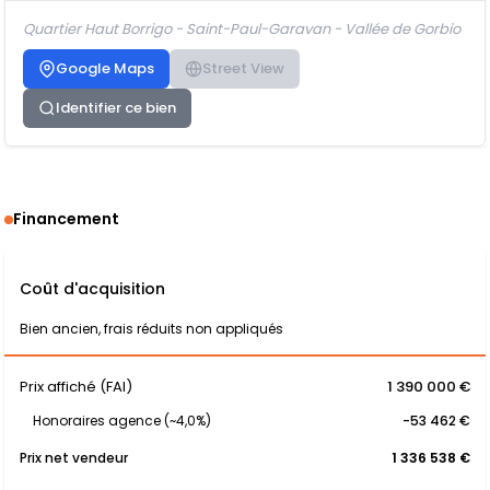
Quartier Haut Borrigo - Saint-Paul-Garavan - Vallée de Gorbio
Google Maps
Street View
Identifier ce bien
Financement
Coût d'acquisition
Bien ancien, frais réduits non appliqués
Prix affiché (FAI)
1 390 000 €
Honoraires agence (~4,0%)
-53 462 €
Prix net vendeur
1 336 538 €