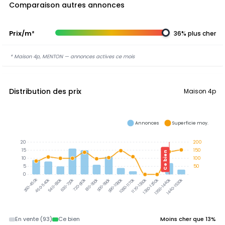
Comparaison autres annonces
Prix/m²
36% plus cher
* Maison 4p, MENTON — annonces actives ce mois
Distribution des prix
Maison 4p
Annonces
Superficie moy.
20
200
15
150
Ce bien
10
100
5
50
0
360-450k
450-540k
540-630k
630-720k
720-810k
900-990k
990-1080k
1080-1170k
1170-1260k
1350-1440k
1440-1530k
810-900k
1260-1350k
En vente (93)
Ce bien
Moins cher que 13%