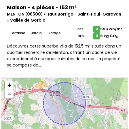
Maison • 4 pièces • 153 m²
MENTON (06500) • Haut Borrigo - Saint-Paul-Garavan
- Vallée de Gorbio
59 kWh/m²
B
DPE
Terrasse
Jardin
Garage
8 kg CO₂
B
GES
Découvrez cette superbe villa de 152,5 m² située dans un
quartier recherché de Menton, offrant un cadre de vie
exceptionnel à quelques minutes de la mer. La propriété
se compose de...
+
−