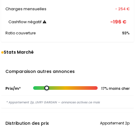
Charges mensuelles
- 254 €
-196 €
Cashflow négatif ⚠
Ratio couverture
93%
Stats Marché
Comparaison autres annonces
Prix/m²
17% moins cher
* Appartement 2p, LIVRY GARGAN — annonces actives ce mois
Distribution des prix
Appartement 2p