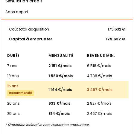
Simulation crédit
Sans apport
Coût total acquisition
179 632 €
Capital à emprunter
179 632 €
DURÉE
MENSUALITÉ
REVENUS MIN.
7 ans
2 151 €/mois
6 518 €/mois
10 ans
1 580 €/mois
4 788 €/mois
15 ans
1 144 €/mois
3 467 €/mois
Recommandé
20 ans
933 €/mois
2 827 €/mois
25 ans
814 €/mois
2 467 €/mois
* Simulation indicative hors assurance emprunteur.