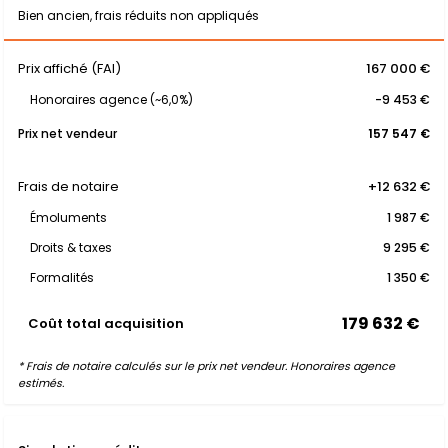
Bien ancien, frais réduits non appliqués
Prix affiché (FAI)
167 000 €
Honoraires agence (~6,0%)
-9 453 €
Prix net vendeur
157 547 €
Frais de notaire
+12 632 €
Émoluments
1 987 €
Droits & taxes
9 295 €
Formalités
1 350 €
179 632 €
Coût total acquisition
* Frais de notaire calculés sur le prix net vendeur. Honoraires agence
estimés.