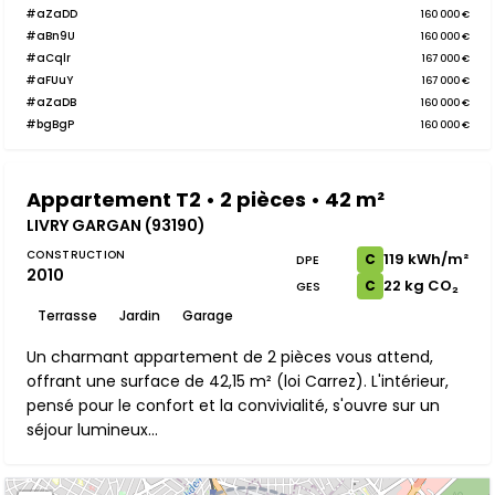
#aZaDD
160 000 €
#aBn9U
160 000 €
#aCqlr
167 000 €
#aFUuY
167 000 €
#aZaDB
160 000 €
#bgBgP
160 000 €
Appartement T2 • 2 pièces • 42 m²
LIVRY GARGAN (93190)
CONSTRUCTION
119 kWh/m²
C
DPE
2010
22 kg CO₂
C
GES
Terrasse
Jardin
Garage
Un charmant appartement de 2 pièces vous attend,
offrant une surface de 42,15 m² (loi Carrez). L'intérieur,
pensé pour le confort et la convivialité, s'ouvre sur un
séjour lumineux...