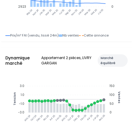
2923
0
Jan 25
Jul 25
Jan 26
Jul 26
Nov 24
Mar 25
Mai 25
Sep 25
Nov 25
Mar 26
Mai 26
Sep 24
Prix/m² FAI (vendu, lissé 24m)
Nb ventes
Cette annonce
Dynamique
Appartement 2 pièces, LIVRY
Marché
marché
GARGAN
équilibré
3.0
150
Ventes
Tension
1.0
100
-1.0
50
-3.0
0
Jun 25
Jun 26
Oct 24
Déc 24
Fév 25
Avr 25
Aoû 25
Oct 25
Déc 25
Fév 26
Avr 26
Aoû 26
Aoû 24