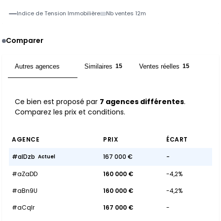
Indice de Tension Immobilière
Nb ventes 12m
Comparer
Autres agences
Similaires
Ventes réelles
7
15
15
Ce bien est proposé par
7 agences différentes
.
Comparez les prix et conditions.
AGENCE
PRIX
ÉCART
#aIDzb
167 000 €
-
Actuel
#aZaDD
160 000 €
-4,2%
#aBn9U
160 000 €
-4,2%
#aCqlr
167 000 €
-