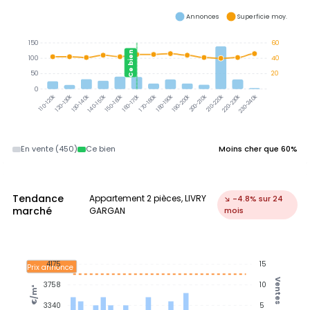
Annonces
Superficie moy.
150
60
Ce bien
100
40
50
20
0
120-130k
130-140k
140-150k
150-160k
160-170k
170-180k
180-190k
190-200k
200-210k
210-220k
220-230k
230-240k
110-120k
En vente (450)
Ce bien
Moins cher que 60%
Tendance
Appartement 2 pièces, LIVRY
↘ -4.8% sur 24
marché
GARGAN
mois
4175
15
Prix annonce
Ventes
3758
10
€/m²
3340
5