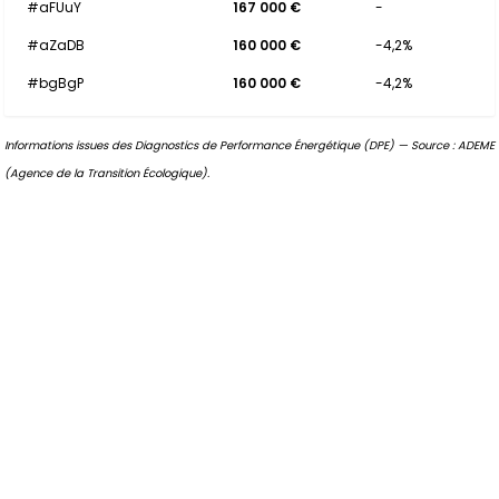
#aFUuY
167 000 €
-
#aZaDB
160 000 €
-4,2%
#bgBgP
160 000 €
-4,2%
Informations issues des Diagnostics de Performance Énergétique (DPE) — Source : ADEME
(Agence de la Transition Écologique).