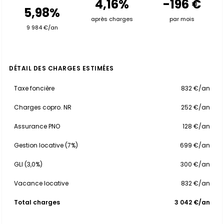
4,16%
-196 €
5,98%
après charges
par mois
9 984 €/an
DÉTAIL DES CHARGES ESTIMÉES
Taxe foncière
832 €/an
Charges copro. NR
252 €/an
Assurance PNO
128 €/an
Gestion locative (7%)
699 €/an
GLI (3,0%)
300 €/an
Vacance locative
832 €/an
Total charges
3 042 €/an