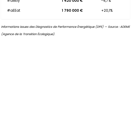
#a8Ely
1 420 000 €
-4,7%
#aEEat
1 790 000 €
+20,1%
Informations issues des Diagnostics de Performance Énergétique (DPE) — Source : ADEME
(Agence de la Transition Écologique).