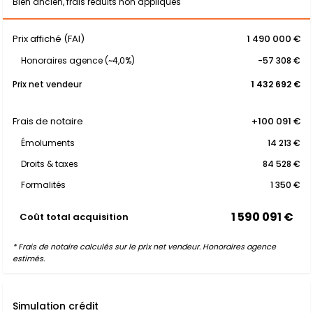
Bien ancien, frais réduits non appliqués
Prix affiché (FAI)
1 490 000 €
Honoraires agence (~4,0%)
-57 308 €
Prix net vendeur
1 432 692 €
Frais de notaire
+100 091 €
Émoluments
14 213 €
Droits & taxes
84 528 €
Formalités
1 350 €
1 590 091 €
Coût total acquisition
* Frais de notaire calculés sur le prix net vendeur. Honoraires agence
estimés.
Simulation crédit