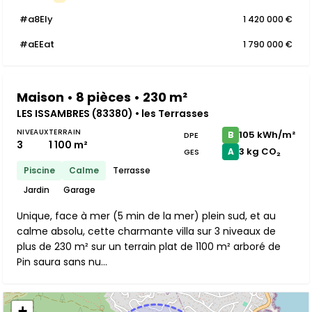
#a8Ely
1 420 000 €
#aEEat
1 790 000 €
Maison • 8 pièces • 230 m²
LES ISSAMBRES (83380) • les Terrasses
NIVEAUX
TERRAIN
105 kWh/m²
B
DPE
3
1 100 m²
3 kg CO₂
A
GES
Piscine
Calme
Terrasse
Jardin
Garage
Unique, face à mer (5 min de la mer) plein sud, et au
calme absolu, cette charmante villa sur 3 niveaux de
plus de 230 m² sur un terrain plat de 1100 m² arboré de
Pin saura sans nu...
+