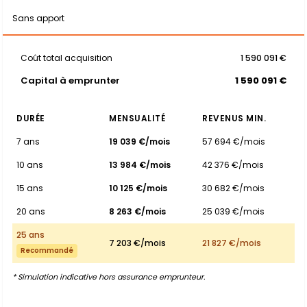
Sans apport
Coût total acquisition
1 590 091 €
Capital à emprunter
1 590 091 €
DURÉE
MENSUALITÉ
REVENUS MIN.
7 ans
19 039 €/mois
57 694 €/mois
10 ans
13 984 €/mois
42 376 €/mois
15 ans
10 125 €/mois
30 682 €/mois
20 ans
8 263 €/mois
25 039 €/mois
25 ans
7 203 €/mois
21 827 €/mois
Recommandé
* Simulation indicative hors assurance emprunteur.