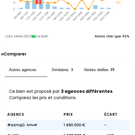
5
200
0
3080-3300k
3300-3520k
3520-3740k
660-880k
880-1100k
1100-1320k
1320-1540k
1540-1760k
1760-1980k
1980-2200k
2200-2420k
2420-2640k
2640-2860k
2860-3080k
En vente (50)
Ce bien
Moins cher que 42%
Comparer
Autres agences
Similaires
Ventes réelles
3
1
15
Ce bien est proposé par
3 agences différentes
.
Comparez les prix et conditions.
AGENCE
PRIX
ÉCART
#azmqQ
1 490 000 €
-
Actuel