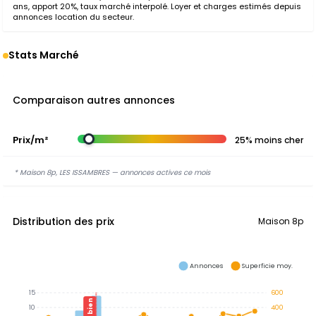
ans, apport 20%, taux marché interpolé. Loyer et charges estimés depuis
annonces location du secteur.
Stats Marché
Comparaison autres annonces
Prix/m²
25% moins cher
* Maison 8p, LES ISSAMBRES — annonces actives ce mois
Distribution des prix
Maison 8p
Annonces
Superficie moy.
15
600
Ce bien
10
400