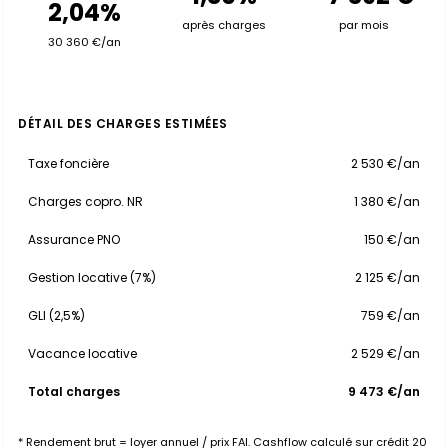
2,04%
après charges
par mois
30 360 €/an
DÉTAIL DES CHARGES ESTIMÉES
Taxe foncière
2 530 €/an
Charges copro. NR
1 380 €/an
Assurance PNO
150 €/an
Gestion locative (7%)
2 125 €/an
GLI (2,5%)
759 €/an
Vacance locative
2 529 €/an
Total charges
9 473 €/an
* Rendement brut = loyer annuel / prix FAI. Cashflow calculé sur crédit 20