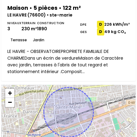
Maison • 5 pièces • 122 m²
LE HAVRE (76600) • ste-marie
NIVEAUX
TERRAIN
CONSTRUCTION
226 kWh/m²
D
DPE
3
230 m²
1890
49 kg CO₂
D
GES
Terrasse
Jardin
LE HAVRE - OBSERVATOIREPROPRIETE FAMILIALE DE
CHARMEDans un écrin de verdureMaison de Caractère
avec jardin, terrasses à l'abris de tout regard et
stationnement intérieur .Composit...
+
−