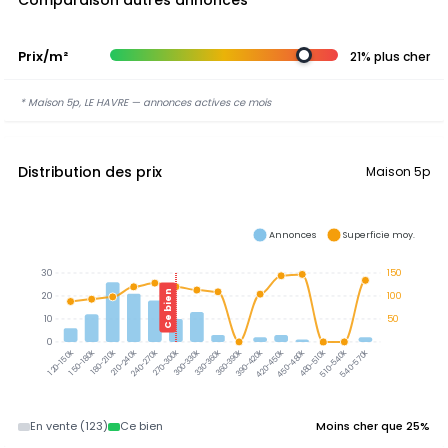
Comparaison autres annonces
Prix/m²
21% plus cher
* Maison 5p, LE HAVRE — annonces actives ce mois
Distribution des prix
Maison 5p
Annonces
Superficie moy.
30
150
Ce bien
20
100
10
50
0
300-330k
330-360k
360-390k
390-420k
150-180k
180-210k
210-240k
240-270k
270-300k
420-450k
450-480k
480-510k
510-540k
540-570k
120-150k
En vente (123)
Ce bien
Moins cher que 25%