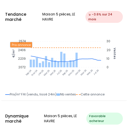
Tendance
Maison 5 pièces, LE
↘ -3.6% sur 24
marché
HAVRE
mois
2574
30
Prix annonce
Ventes
2406
20
€/m²
2239
10
2072
0
Nov 24
Jan 25
Mar 25
Mai 25
Jul 25
Sep 25
Nov 25
Jan 26
Mar 26
Mai 26
Jul 26
Sep 24
Prix/m² FAI (vendu, lissé 24m)
Nb ventes
Cette annonce
Dynamique
Maison 5 pièces, LE
Favorable
marché
HAVRE
acheteur