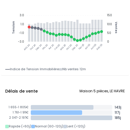
3.0
150
Tension
Ventes
1.0
100
-1.0
50
-3.0
0
Oct 24
Déc 24
Fév 25
Avr 25
Jun 25
Aoû 25
Oct 25
Déc 25
Avr 26
Jun 26
Aoû 26
Aoû 24
Fév 26
Indice de Tension Immobilière
Nb ventes 12m
Délais de vente
Maison 5 pièces, LE HAVRE
143j
1 655-1 805€
117j
1 761-1 911€
185j
2 047-2 197€
Rapide (<60j)
Normal (60-120j)
Lent (>120j)