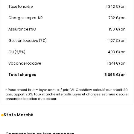
Taxe foncière
1 342 €/an
Charges copro. NR
732 €/an
Assurance PNO
150 €/an
Gestion locative (7%)
1 127 €/an
GLI (2,5%)
403 €/an
Vacance locative
1 341 €/an
Total charges
5 095 €/an
* Rendement brut = loyer annuel / prix FAI. Cashflow calculé sur crédit 20
ans, apport 20%, taux marché interpolé. Loyer et charges estimés depuis
annonces location du secteur.
Stats Marché