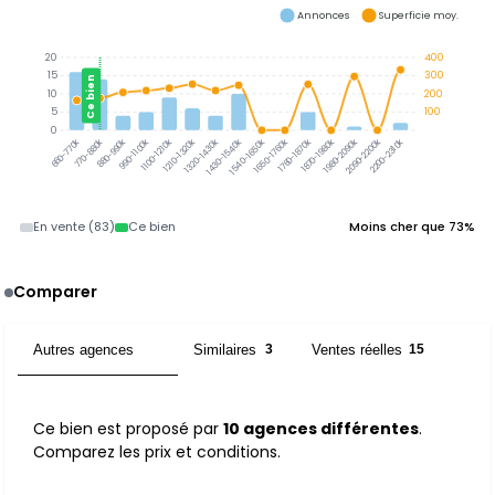
Annonces
Superficie moy.
20
400
15
300
Ce bien
10
200
5
100
0
770-880k
880-990k
990-1100k
1100-1210k
1210-1320k
1320-1430k
1430-1540k
1540-1650k
1650-1760k
1760-1870k
1870-1980k
1980-2090k
2090-2200k
2200-2310k
660-770k
En vente (83)
Ce bien
Moins cher que 73%
Comparer
Autres agences
Similaires
Ventes réelles
10
3
15
Ce bien est proposé par
10 agences différentes
.
Comparez les prix et conditions.