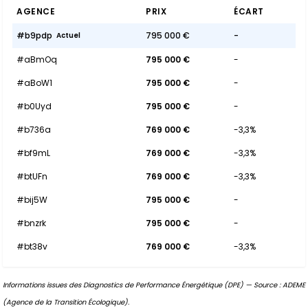
AGENCE
PRIX
ÉCART
#b9pdp
795 000 €
-
Actuel
#aBmOq
795 000 €
-
#aBoW1
795 000 €
-
#b0Uyd
795 000 €
-
#b736a
769 000 €
-3,3%
#bf9mL
769 000 €
-3,3%
#btUFn
769 000 €
-3,3%
#bij5W
795 000 €
-
#bnzrk
795 000 €
-
#bt38v
769 000 €
-3,3%
Informations issues des Diagnostics de Performance Énergétique (DPE) — Source : ADEME
(Agence de la Transition Écologique).