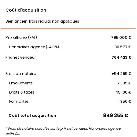
Coût d'acquisition
Bien ancien, frais réduits non appliqués
Prix affiché (FAI)
795 000 €
Honoraires agence (~4,0%)
-30 577 €
Prix net vendeur
764 423 €
Frais de notaire
+54 255 €
Émoluments
7 805 €
Droits & taxes
45 100 €
Formalités
1 350 €
849 255 €
Coût total acquisition
* Frais de notaire calculés sur le prix net vendeur. Honoraires agence
estimés.