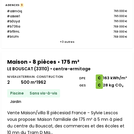
AGENCES
9
#aBmOq
795 000 €
#aBoW1
795 000 €
#b0Uyd
795 000 €
#b736a
769 000 €
#bf9mL
769 000 €
#btUFn
769 000 €
+3 autres
Maison • 8 pièces • 175 m²
LE BOUSCAT (33110) • centre-ermitage
NIVEAUX
TERRAIN
CONSTRUCTION
163 kWh/m²
C
DPE
2
500 m²
1962
28 kg CO₂
C
GES
Piscine
Sans vis-à-vis
Jardin
Vente Maison/villa 8 piècesiad France - Sylvie Lescos
vous propose: Maison familiale de 175 m² à 5 mn à pied
du centre du Bouscat, des commerces et des écoles et
10 mn du Tram D Ma...