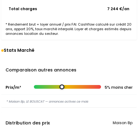
Total charges
7 244 €/an
* Rendement brut = loyer annuel / prix FAI. Cashflow calculé sur crédit 20
ans, apport 20%, taux marché interpolé. Loyer et charges estimés depuis
annonces location du secteur.
Stats Marché
Comparaison autres annonces
Prix/m²
5% moins cher
* Maison 8p, LE BOUSCAT — annonces actives ce mois
Distribution des prix
Maison 8p