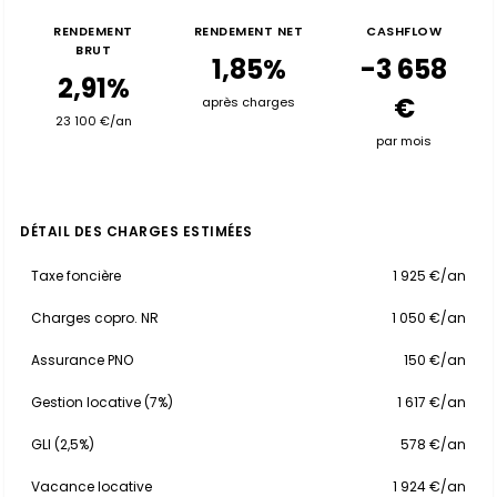
RENDEMENT
RENDEMENT NET
CASHFLOW
BRUT
1,85%
-3 658
2,91%
€
après charges
23 100 €/an
par mois
DÉTAIL DES CHARGES ESTIMÉES
Taxe foncière
1 925 €/an
Charges copro. NR
1 050 €/an
Assurance PNO
150 €/an
Gestion locative (7%)
1 617 €/an
GLI (2,5%)
578 €/an
Vacance locative
1 924 €/an