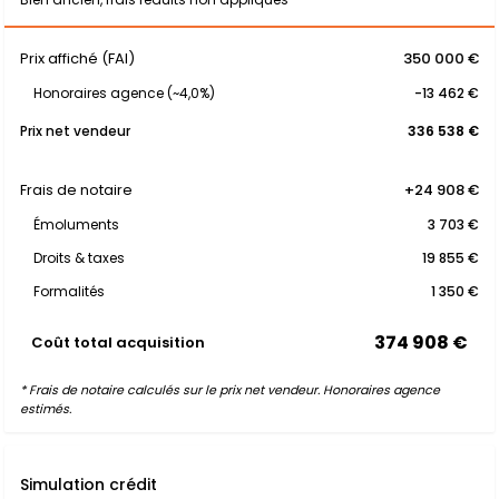
Prix affiché (FAI)
350 000 €
Honoraires agence (~4,0%)
-13 462 €
Prix net vendeur
336 538 €
Frais de notaire
+24 908 €
Émoluments
3 703 €
Droits & taxes
19 855 €
Formalités
1 350 €
374 908 €
Coût total acquisition
* Frais de notaire calculés sur le prix net vendeur. Honoraires agence
estimés.
Simulation crédit