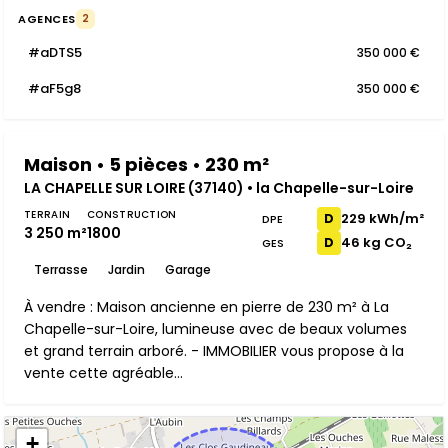
AGENCES
2
#aDTS5
350 000 €
#aF5g8
350 000 €
Maison • 5 pièces • 230 m²
LA CHAPELLE SUR LOIRE (37140) • la Chapelle-sur-Loire
TERRAIN
CONSTRUCTION
229 kWh/m²
D
DPE
3 250 m²
1800
46 kg CO₂
D
GES
Terrasse
Jardin
Garage
À vendre : Maison ancienne en pierre de 230 m² à La
Chapelle-sur-Loire, lumineuse avec de beaux volumes
et grand terrain arboré. - IMMOBILIER vous propose à la
vente cette agréable...
+