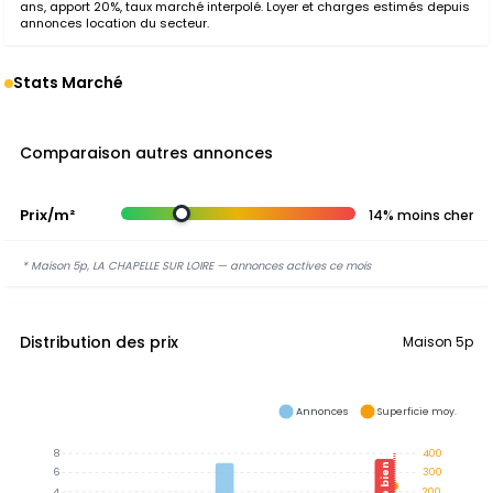
ans, apport 20%, taux marché interpolé. Loyer et charges estimés depuis
annonces location du secteur.
Stats Marché
Comparaison autres annonces
Prix/m²
14% moins cher
* Maison 5p, LA CHAPELLE SUR LOIRE — annonces actives ce mois
Distribution des prix
Maison 5p
Annonces
Superficie moy.
8
400
Ce bien
6
300
4
200