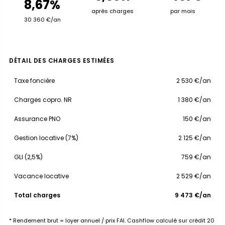
8,67%
après charges
par mois
30 360 €/an
DÉTAIL DES CHARGES ESTIMÉES
Taxe foncière
2 530 €/an
Charges copro. NR
1 380 €/an
Assurance PNO
150 €/an
Gestion locative (7%)
2 125 €/an
GLI (2,5%)
759 €/an
Vacance locative
2 529 €/an
Total charges
9 473 €/an
* Rendement brut = loyer annuel / prix FAI. Cashflow calculé sur crédit 20