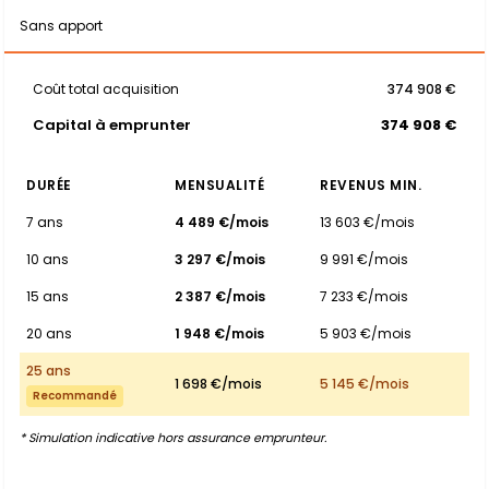
Sans apport
Coût total acquisition
374 908 €
Capital à emprunter
374 908 €
DURÉE
MENSUALITÉ
REVENUS MIN.
7 ans
4 489 €/mois
13 603 €/mois
10 ans
3 297 €/mois
9 991 €/mois
15 ans
2 387 €/mois
7 233 €/mois
20 ans
1 948 €/mois
5 903 €/mois
25 ans
1 698 €/mois
5 145 €/mois
Recommandé
* Simulation indicative hors assurance emprunteur.