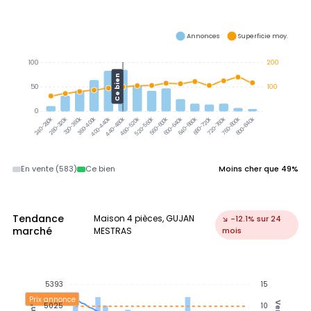
Annonces
Superficie moy.
100
200
Ce bien
50
100
0
320-360k
360-400k
280-320k
400-440k
440-480k
480-520k
520-560k
560-600k
600-640k
640-680k
680-720k
720-760k
760-800k
800-840k
240-280k
En vente (583)
Ce bien
Moins cher que 49%
Tendance
Maison 4 pièces, GUJAN
↘ -12.1% sur 24
marché
MESTRAS
mois
5393
15
Prix annonce
5025
10