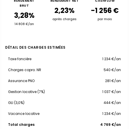
RENDEMENT
RENDEMENT NET
CASHFLOW
BRUT
2,23%
-1 256 €
3,28%
après charges
par mois
14 808 €/an
DÉTAIL DES CHARGES ESTIMÉES
Taxe foncière
1 234 €/an
Charges copro. NR
540 €/an
Assurance PNO
281 €/an
Gestion locative (7%)
1 037 €/an
GLI (3,0%)
444 €/an
Vacance locative
1 234 €/an
Total charges
4 769 €/an