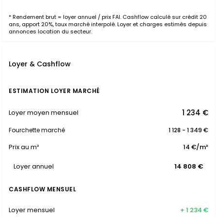
* Rendement brut = loyer annuel / prix FAI. Cashflow calculé sur crédit 20
ans, apport 20%, taux marché interpolé. Loyer et charges estimés depuis
annonces location du secteur.
Loyer & Cashflow
ESTIMATION LOYER MARCHÉ
1 234 €
Loyer moyen mensuel
Fourchette marché
1 128 - 1 349 €
Prix au m²
14 €/m²
Loyer annuel
14 808 €
CASHFLOW MENSUEL
Loyer mensuel
+ 1 234 €