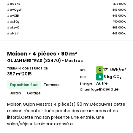
#aqZKB
472 500 €
#avQgW
443 000 €
#avXIB
443 000 €
#axBQy
450 000 €
#aLsvO
463 000 €
#aN27l
443 000 €
Maison • 4 pièces • 90 m²
GUJAN MESTRAS (33470) • Mestras
TERRAIN
CONSTRUCTION
171 kWh/m²
C
DPE
357 m²
2015
5 kg CO₂
A
GES
Autre
Énergie
Exposition Sud
Terrasse
Individuel
Chauffage
Jardin
Garage
Maison Gujan Mestras 4 pièce(s) 90 m².Découvrez cette
maison récente située proche des commerces et du
littoral.Cette maison présente une entrée, une
salon/séjour lumineux exposé a...