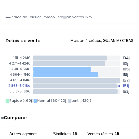
Indice de Tension Immobilière
Nb ventes 12m
Délais de vente
Maison 4 pièces, GUJAN MESTRAS
134j
4 111-4 261€
131j
4 274-4 424€
105j
4 411-4 561€
118j
4 564-4 714€
157j
4 691-4 841€
151j
4 868-5 018€
152j
5 016-5 166€
Rapide (<60j)
Normal (60-120j)
Lent (>120j)
Comparer
Autres agences
Similaires
Ventes réelles
7
15
15