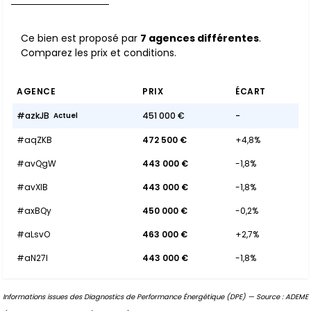
Ce bien est proposé par
7 agences différentes
.
Comparez les prix et conditions.
AGENCE
PRIX
ÉCART
#azkJB
451 000 €
-
Actuel
#aqZKB
472 500 €
+4,8%
#avQgW
443 000 €
-1,8%
#avXIB
443 000 €
-1,8%
#axBQy
450 000 €
-0,2%
#aLsvO
463 000 €
+2,7%
#aN27l
443 000 €
-1,8%
Informations issues des Diagnostics de Performance Énergétique (DPE) — Source : ADEME