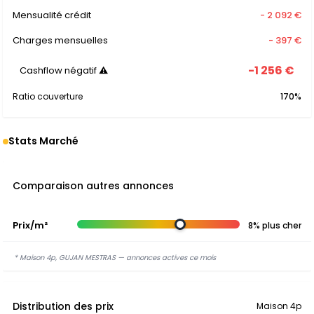
Mensualité crédit
- 2 092 €
Charges mensuelles
- 397 €
-1 256 €
Cashflow négatif ⚠
Ratio couverture
170%
Stats Marché
Comparaison autres annonces
Prix/m²
8% plus cher
* Maison 4p, GUJAN MESTRAS — annonces actives ce mois
Distribution des prix
Maison 4p