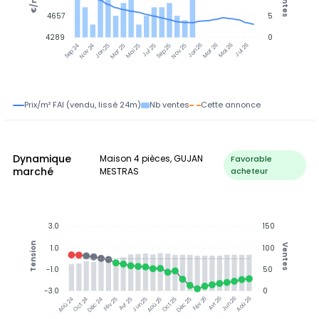
Ventes
€/m²
4657
5
4289
0
Nov 24
Jan 25
Mar 25
Mai 25
Jul 25
Sep 25
Nov 25
Jan 26
Mar 26
Mai 26
Jul 26
Sep 24
Prix/m² FAI (vendu, lissé 24m)
Nb ventes
Cette annonce
Dynamique
Maison 4 pièces, GUJAN
Favorable
marché
MESTRAS
acheteur
3.0
150
Tension
Ventes
1.0
100
-1.0
50
-3.0
0
Oct 24
Déc 24
Fév 25
Avr 25
Jun 25
Aoû 25
Oct 25
Déc 25
Avr 26
Jun 26
Aoû 26
Aoû 24
Fév 26