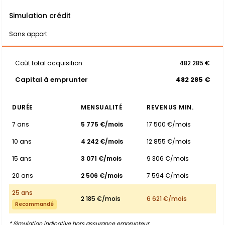
Simulation crédit
Sans apport
Coût total acquisition
482 285 €
Capital à emprunter
482 285 €
DURÉE
MENSUALITÉ
REVENUS MIN.
7 ans
5 775 €/mois
17 500 €/mois
10 ans
4 242 €/mois
12 855 €/mois
15 ans
3 071 €/mois
9 306 €/mois
20 ans
2 506 €/mois
7 594 €/mois
25 ans
2 185 €/mois
6 621 €/mois
Recommandé
* Simulation indicative hors assurance emprunteur.