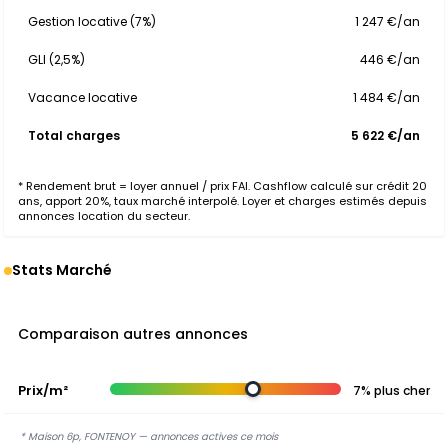
Gestion locative (7%)
1 247 €/an
GLI (2,5%)
446 €/an
Vacance locative
1 484 €/an
Total charges
5 622 €/an
* Rendement brut = loyer annuel / prix FAI. Cashflow calculé sur crédit 20
ans, apport 20%, taux marché interpolé. Loyer et charges estimés depuis
annonces location du secteur.
Stats Marché
Comparaison autres annonces
Prix/m²
7% plus cher
* Maison 6p, FONTENOY — annonces actives ce mois