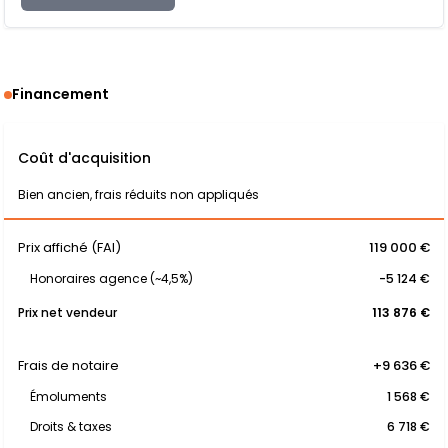
Financement
Coût d'acquisition
Bien ancien, frais réduits non appliqués
Prix affiché (FAI)
119 000 €
Honoraires agence (~4,5%)
-5 124 €
Prix net vendeur
113 876 €
Frais de notaire
+9 636 €
Émoluments
1 568 €
Droits & taxes
6 718 €