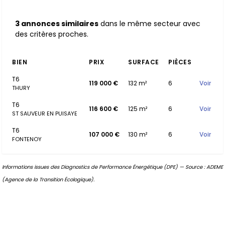
3 annonces similaires
dans le même secteur avec
des critères proches.
BIEN
PRIX
SURFACE
PIÈCES
T6
119 000 €
132 m²
6
Voir
THURY
T6
116 600 €
125 m²
6
Voir
ST SAUVEUR EN PUISAYE
T6
107 000 €
130 m²
6
Voir
FONTENOY
Informations issues des Diagnostics de Performance Énergétique (DPE) — Source : ADEME
(Agence de la Transition Écologique).