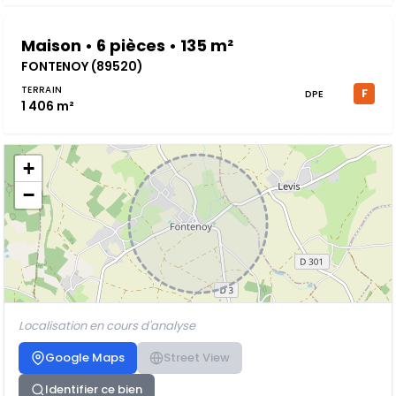
Maison • 6 pièces • 135 m²
FONTENOY (89520)
TERRAIN
F
DPE
1 406 m²
+
−
Localisation en cours d'analyse
Google Maps
Street View
Identifier ce bien