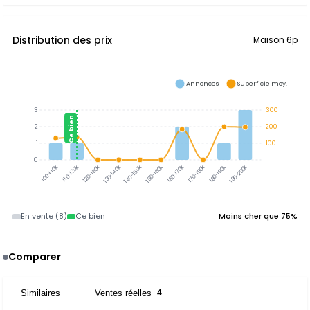
Distribution des prix
Maison 6p
Annonces
Superficie moy.
3
300
Ce bien
2
200
1
100
0
110-120k
120-130k
130-140k
140-150k
150-160k
160-170k
170-180k
180-190k
190-200k
100-110k
En vente (8)
Ce bien
Moins cher que 75%
Comparer
Similaires
Ventes réelles
3
4