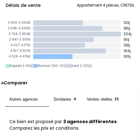
Délais de vente
Appartement 4 pièces, CRETEIL
133j
3 409-3 559€
185j
3 545-3 695€
234j
3 704-3 854€
161j
3 847-3 997€
138j
4 027-4 177€
194j
4 157-4 307€
105j
4 326-4 476€
Rapide (<60j)
Normal (60-120j)
Lent (>120j)
Comparer
Autres agences
Similaires
Ventes réelles
3
4
15
Ce bien est proposé par
3 agences différentes
.
Comparez les prix et conditions.