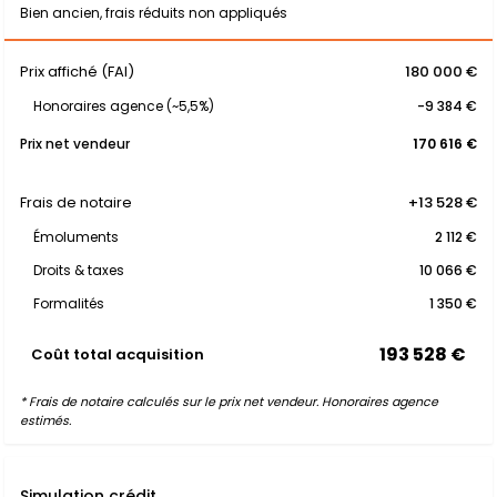
Bien ancien, frais réduits non appliqués
Prix affiché (FAI)
180 000 €
Honoraires agence (~5,5%)
-9 384 €
Prix net vendeur
170 616 €
Frais de notaire
+13 528 €
Émoluments
2 112 €
Droits & taxes
10 066 €
Formalités
1 350 €
193 528 €
Coût total acquisition
* Frais de notaire calculés sur le prix net vendeur. Honoraires agence
estimés.
Simulation crédit