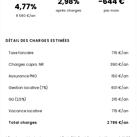
2,98%
-644 €
4,77%
après charges
par mois
8 580 €/an
DÉTAIL DES CHARGES ESTIMÉES
Taxe foncière
715 €/an
Charges copro. NR
390 €/an
Assurance PNO
150 €/an
Gestion locative (7%)
601 €/an
GLI (2,5%)
215 €/an
Vacance locative
715 €/an
Total charges
2 786 €/an