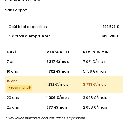
Sans apport
Coût total acquisition
193 528 €
Capital à emprunter
193 528 €
DURÉE
MENSUALITÉ
REVENUS MIN.
7 ans
2 317 €/mois
7 021 €/mois
10 ans
1 702 €/mois
5 158 €/mois
15 ans
1 232 €/mois
3 733 €/mois
Recommandé
20 ans
1 006 €/mois
3 048 €/mois
25 ans
877 €/mois
2 658 €/mois
* Simulation indicative hors assurance emprunteur.