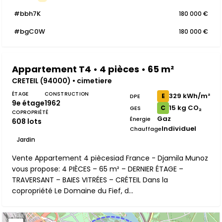
#bbh7K
180 000 €
#bgC0W
180 000 €
Appartement T4 • 4 pièces • 65 m²
CRETEIL (94000) • cimetiere
ÉTAGE
CONSTRUCTION
329 kWh/m²
E
DPE
9e étage
1962
15 kg CO₂
C
GES
COPROPRIÉTÉ
Gaz
Énergie
608 lots
Individuel
Chauffage
Jardin
Vente Appartement 4 piècesiad France - Djamila Munoz
vous propose: 4 PIÈCES – 65 m² – DERNIER ÉTAGE –
TRAVERSANT – BAIES VITRÉES – CRÉTEIL Dans la
copropriété Le Domaine du Fief, d...