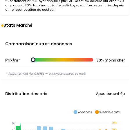
* Rendement brut = loyer annuel / prix FAI. Cashflow calculé sur crédit 20
ans, apport 20%, taux marché interpolé. Loyer et charges estimés depuis
annonces location du secteur.
Stats Marché
Comparaison autres annonces
Prix/m²
30% moins cher
* Appartement 4p, CRETEIL — annonces actives ce mois
Distribution des prix
Appartement 4p
Annonces
Superficie moy.
60
150
40
100