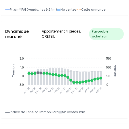
Prix/m² FAI (vendu, lissé 24m)
Nb ventes
Cette annonce
Dynamique
Appartement 4 pièces,
Favorable
marché
CRETEIL
acheteur
3.0
150
Tension
Ventes
1.0
100
-1.0
50
-3.0
0
Oct 24
Déc 24
Fév 25
Avr 25
Jun 25
Aoû 25
Oct 25
Déc 25
Avr 26
Jun 26
Aoû 26
Aoû 24
Fév 26
Indice de Tension Immobilière
Nb ventes 12m