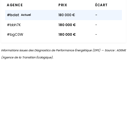
AGENCE
PRIX
ÉCART
#bcIat
180 000 €
-
Actuel
#bbh7K
180 000 €
-
#bgC0W
180 000 €
-
Informations issues des Diagnostics de Performance Énergétique (DPE) — Source : ADEME
(Agence de la Transition Écologique).