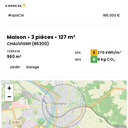
AGENCES
1
#azsCH
165 000 €
Maison • 3 pièces • 127 m²
CHAUVIGNY (86300)
TERRAIN
270 kWh/m²
E
DPE
960 m²
8 kg CO₂
B
GES
Jardin
Garage
+
−