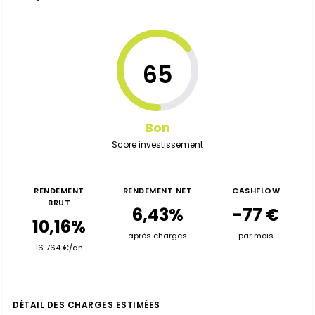
65
Bon
Score investissement
RENDEMENT
RENDEMENT NET
CASHFLOW
BRUT
6,43%
-77 €
10,16%
après charges
par mois
16 764 €/an
DÉTAIL DES CHARGES ESTIMÉES