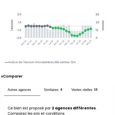
3.0
30
Tension
Ventes
1.0
20
-1.0
10
-3.0
0
Oct 24
Déc 24
Fév 25
Avr 25
Jun 25
Aoû 25
Oct 25
Déc 25
Fév 26
Avr 26
Jun 26
Aoû 26
Aoû 24
Indice de Tension Immobilière
Nb ventes 12m
Comparer
Autres agences
Similaires
Ventes réelles
2
6
15
Ce bien est proposé par
2 agences différentes
.
Comparez les prix et conditions.