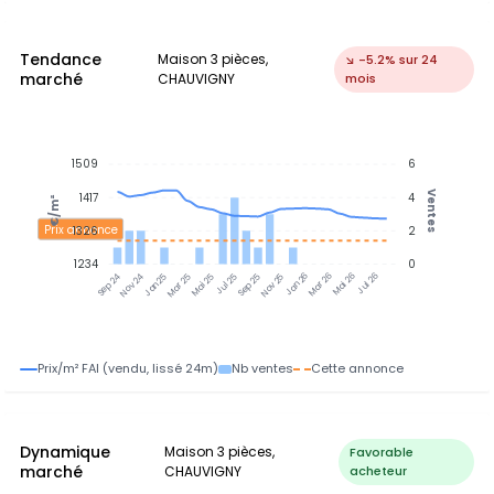
Tendance
Maison 3 pièces,
↘ -5.2% sur 24
marché
CHAUVIGNY
mois
1509
6
Ventes
1417
4
€/m²
Prix annonce
1326
2
1234
0
Nov 24
Jan 25
Mar 25
Mai 25
Jul 25
Sep 25
Nov 25
Jan 26
Mar 26
Mai 26
Jul 26
Sep 24
Prix/m² FAI (vendu, lissé 24m)
Nb ventes
Cette annonce
Dynamique
Maison 3 pièces,
Favorable
marché
CHAUVIGNY
acheteur