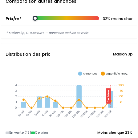
Comparaison autres annonces
Prix/m²
32% moins cher
* Maison 3p, CHAUVIGNY — annonces actives ce mois
Distribution des prix
Maison 3p
Annonces
Superficie moy.
4
200
3
150
Ce bien
2
100
1
50
0
60-70k
70-80k
80-90k
90-100k
100-110k
110-120k
120-130k
130-140k
140-150k
150-160k
160-170k
50-60k
En vente (13)
Ce bien
Moins cher que 23%