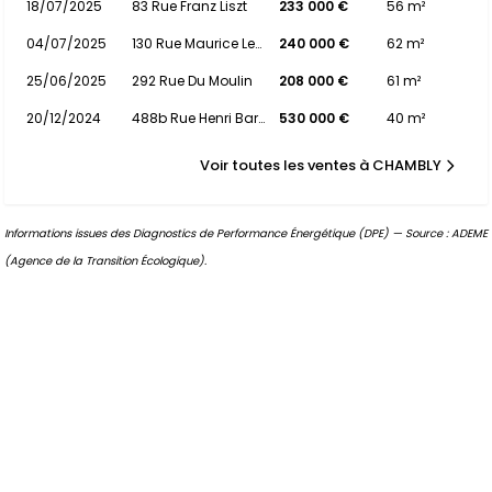
18/07/2025
83 Rue Franz Liszt
233 000 €
56 m²
04/07/2025
130 Rue Maurice Lemaire
240 000 €
62 m²
25/06/2025
292 Rue Du Moulin
208 000 €
61 m²
20/12/2024
488b Rue Henri Barbusse
530 000 €
40 m²
Voir toutes les ventes à CHAMBLY
Informations issues des Diagnostics de Performance Énergétique (DPE) — Source : ADEME
(Agence de la Transition Écologique).