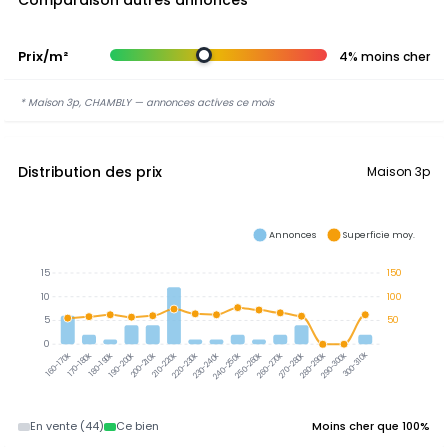
Comparaison autres annonces
Prix/m²
4% moins cher
* Maison 3p, CHAMBLY — annonces actives ce mois
Distribution des prix
Maison 3p
Annonces
Superficie moy.
15
150
10
100
5
50
0
300-310k
170-180k
180-190k
190-200k
200-210k
210-220k
220-230k
230-240k
240-250k
250-260k
260-270k
270-280k
280-290k
290-300k
160-170k
En vente (44)
Ce bien
Moins cher que 100%