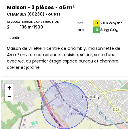
Maison • 3 pièces • 45 m²
CHAMBLY (60230) • ouest
NIVEAUX
TERRAIN
CONSTRUCTION
211 kWh/m²
D
DPE
2
136 m²
1900
8 kg CO₂
B
GES
Jardin
Maison de villePlein centre de Chambly, maisonnette de
45 m² environ comprenant, cuisine, séjour, salle d'eau
avec wc, au premier étage espace bureau et chambre.
atelier et jardine...
+
−