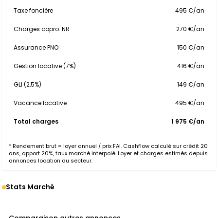
Taxe foncière
495 €/an
Charges copro. NR
270 €/an
Assurance PNO
150 €/an
Gestion locative (7%)
416 €/an
GLI (2,5%)
149 €/an
Vacance locative
495 €/an
Total charges
1 975 €/an
* Rendement brut = loyer annuel / prix FAI. Cashflow calculé sur crédit 20
ans, apport 20%, taux marché interpolé. Loyer et charges estimés depuis
annonces location du secteur.
Stats Marché