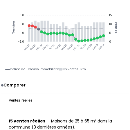
3.0
15
Tension
Ventes
1.0
10
-1.0
5
-3.0
0
Oct 24
Déc 24
Fév 25
Avr 25
Jun 25
Aoû 25
Oct 25
Déc 25
Fév 26
Avr 26
Jun 26
Aoû 26
Aoû 24
Indice de Tension Immobilière
Nb ventes 12m
Comparer
Ventes réelles
15
15 ventes réelles
— Maisons de 25 à 65 m² dans la
commune (3 dernières années).