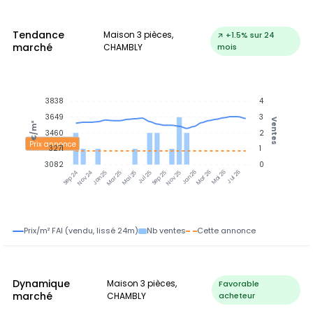
Tendance
Maison 3 pièces,
↗ +1.5% sur 24
marché
CHAMBLY
mois
3838
4
3649
3
Ventes
€/m²
3460
2
Prix annonce
3271
1
3082
0
Nov 24
Jan 25
Mar 25
Mai 25
Jul 25
Sep 25
Nov 25
Jan 26
Mar 26
Mai 26
Jul 26
Sep 24
Prix/m² FAI (vendu, lissé 24m)
Nb ventes
Cette annonce
Dynamique
Maison 3 pièces,
Favorable
marché
CHAMBLY
acheteur