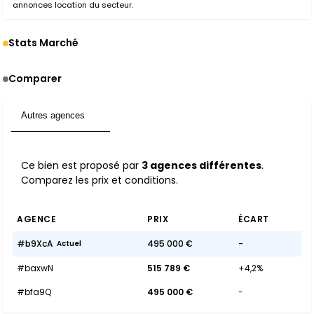
annonces location du secteur.
Stats Marché
Comparer
Autres agences
3
Ce bien est proposé par
3 agences différentes
.
Comparez les prix et conditions.
AGENCE
PRIX
ÉCART
#b9XcA
495 000 €
-
Actuel
#baxwN
515 789 €
+4,2%
#bfa9Q
495 000 €
-