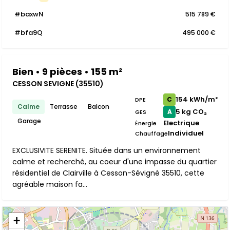
#baxwN
515 789 €
#bfa9Q
495 000 €
Bien • 9 pièces • 155 m²
CESSON SEVIGNE (35510)
154 kWh/m²
C
DPE
Calme
Terrasse
Balcon
5 kg CO₂
A
GES
Garage
Electrique
Énergie
Individuel
Chauffage
EXCLUSIVITE SERENITE. Située dans un environnement
calme et recherché, au coeur d'une impasse du quartier
résidentiel de Clairville à Cesson-Sévigné 35510, cette
agréable maison fa...
+