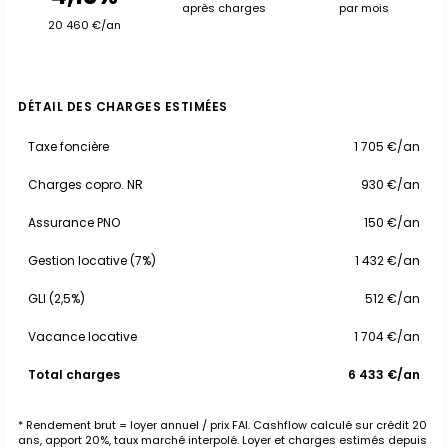
après charges
par mois
20 460 €/an
DÉTAIL DES CHARGES ESTIMÉES
Taxe foncière
1 705 €/an
Charges copro. NR
930 €/an
Assurance PNO
150 €/an
Gestion locative (7%)
1 432 €/an
GLI (2,5%)
512 €/an
Vacance locative
1 704 €/an
Total charges
6 433 €/an
* Rendement brut = loyer annuel / prix FAI. Cashflow calculé sur crédit 20
ans, apport 20%, taux marché interpolé. Loyer et charges estimés depuis