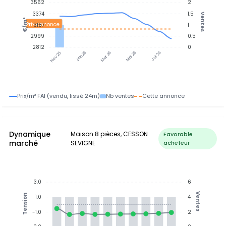
3562
2
3374
1.5
Ventes
€/m²
Prix annonce
3187
1
2999
0.5
2812
0
Jan 26
Jul 26
Mar 26
Mai 26
Nov 25
Prix/m² FAI (vendu, lissé 24m)
Nb ventes
Cette annonce
Dynamique
Maison 8 pièces, CESSON
Favorable
marché
SEVIGNE
acheteur
3.0
6
Ventes
Tension
1.0
4
-1.0
2