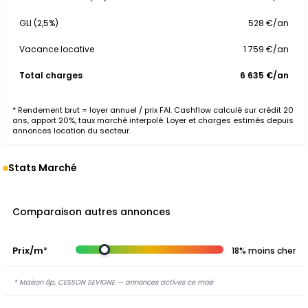
GLI (2,5%)
528 €/an
Vacance locative
1 759 €/an
Total charges
6 635 €/an
* Rendement brut = loyer annuel / prix FAI. Cashflow calculé sur crédit 20
ans, apport 20%, taux marché interpolé. Loyer et charges estimés depuis
annonces location du secteur.
Stats Marché
Comparaison autres annonces
Prix/m²
18% moins cher
* Maison 8p, CESSON SEVIGNE — annonces actives ce mois