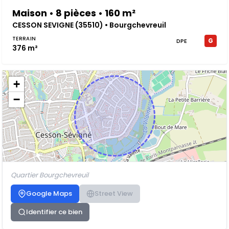
Maison • 8 pièces • 160 m²
CESSON SEVIGNE (35510) • Bourgchevreuil
TERRAIN
G
DPE
376 m²
+
−
Quartier Bourgchevreuil
Google Maps
Street View
Identifier ce bien