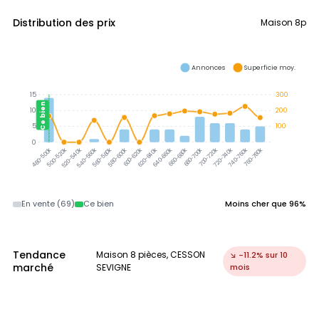
Distribution des prix
Maison 8p
Annonces
Superficie moy.
15
300
Ce bien
10
200
5
100
0
500-520k
520-540k
540-560k
560-580k
580-600k
600-620k
620-640k
640-660k
660-680k
680-700k
700-720k
720-740k
740-760k
760-780k
480-500k
En vente (69)
Ce bien
Moins cher que 96%
Tendance
Maison 8 pièces, CESSON
↘ -11.2% sur 10
marché
SEVIGNE
mois