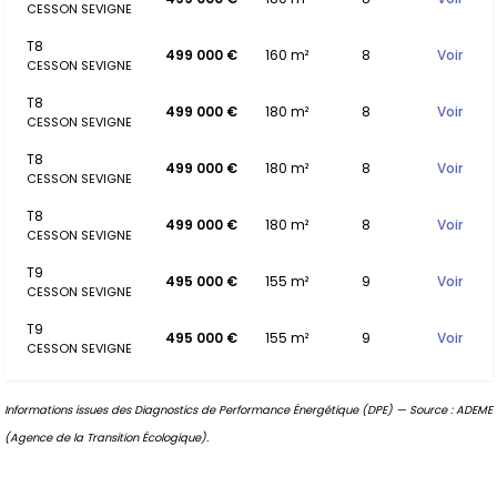
CESSON SEVIGNE
T8
499 000 €
160 m²
8
Voir
CESSON SEVIGNE
T8
499 000 €
180 m²
8
Voir
CESSON SEVIGNE
T8
499 000 €
180 m²
8
Voir
CESSON SEVIGNE
T8
499 000 €
180 m²
8
Voir
CESSON SEVIGNE
T9
495 000 €
155 m²
9
Voir
CESSON SEVIGNE
T9
495 000 €
155 m²
9
Voir
CESSON SEVIGNE
Informations issues des Diagnostics de Performance Énergétique (DPE) — Source : ADEME
(Agence de la Transition Écologique).