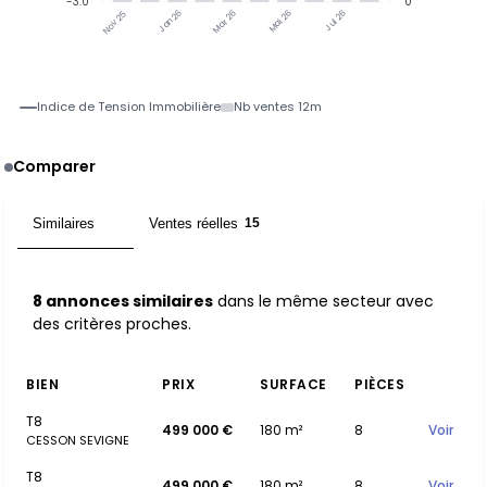
-3.0
0
Jan 26
Jul 26
Mar 26
Mai 26
Nov 25
Indice de Tension Immobilière
Nb ventes 12m
Comparer
Similaires
Ventes réelles
8
15
8 annonces similaires
dans le même secteur avec
des critères proches.
BIEN
PRIX
SURFACE
PIÈCES
T8
499 000 €
180 m²
8
Voir
CESSON SEVIGNE
T8
499 000 €
180 m²
8
Voir