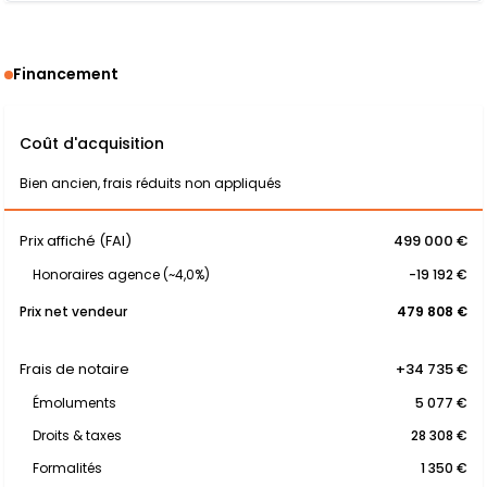
Financement
Coût d'acquisition
Bien ancien, frais réduits non appliqués
Prix affiché (FAI)
499 000 €
Honoraires agence (~4,0%)
-19 192 €
Prix net vendeur
479 808 €
Frais de notaire
+34 735 €
Émoluments
5 077 €
Droits & taxes
28 308 €
Formalités
1 350 €