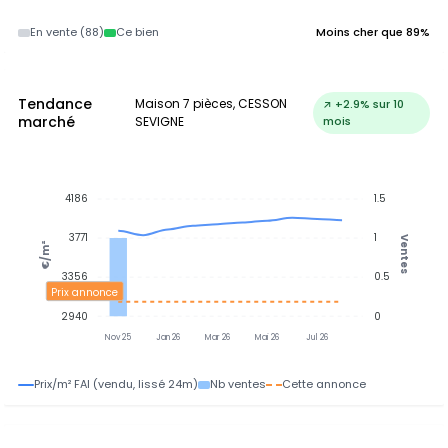
En vente (88)
Ce bien
Moins cher que 89%
Tendance
Maison 7 pièces, CESSON
↗ +2.9% sur 10
marché
SEVIGNE
mois
4186
1.5
3771
1
Ventes
€/m²
3356
0.5
Prix annonce
2940
0
Nov 25
Jan 26
Mar 26
Mai 26
Jul 26
Prix/m² FAI (vendu, lissé 24m)
Nb ventes
Cette annonce