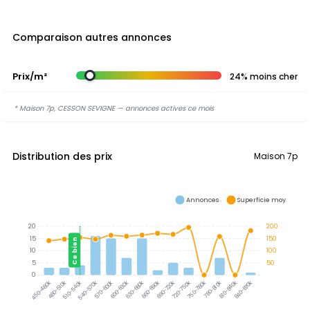
Comparaison autres annonces
Prix/m²
24% moins cher
* Maison 7p, CESSON SEVIGNE — annonces actives ce mois
Distribution des prix
Maison 7p
Annonces
Superficie moy.
20
200
15
150
Ce bien
10
100
5
50
0
480-510k
510-540k
540-570k
570-600k
600-630k
630-660k
660-690k
690-720k
720-750k
750-780k
780-810k
810-840k
840-870k
450-480k