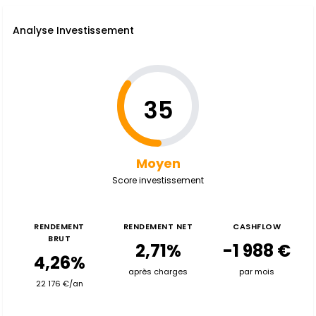
Analyse Investissement
35
Moyen
Score investissement
RENDEMENT
RENDEMENT NET
CASHFLOW
BRUT
2,71%
-1 988 €
4,26%
après charges
par mois
22 176 €/an