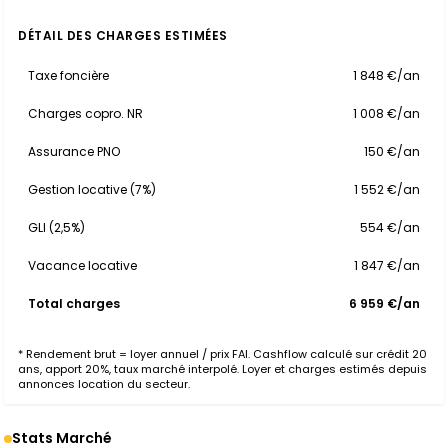
DÉTAIL DES CHARGES ESTIMÉES
Taxe foncière
1 848 €/an
Charges copro. NR
1 008 €/an
Assurance PNO
150 €/an
Gestion locative (7%)
1 552 €/an
GLI (2,5%)
554 €/an
Vacance locative
1 847 €/an
Total charges
6 959 €/an
* Rendement brut = loyer annuel / prix FAI. Cashflow calculé sur crédit 20
ans, apport 20%, taux marché interpolé. Loyer et charges estimés depuis
annonces location du secteur.
Stats Marché