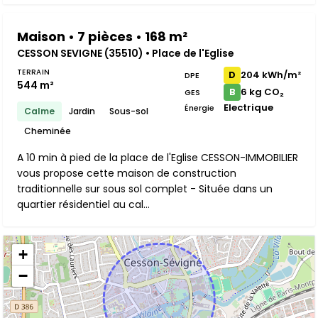
Maison • 7 pièces • 168 m²
CESSON SEVIGNE (35510) • Place de l'Eglise
TERRAIN
204 kWh/m²
D
DPE
544 m²
6 kg CO₂
B
GES
Electrique
Énergie
Calme
Jardin
Sous-sol
Cheminée
A 10 min à pied de la place de l'Eglise CESSON-IMMOBILIER
vous propose cette maison de construction
traditionnelle sur sous sol complet - Située dans un
quartier résidentiel au cal...
+
−