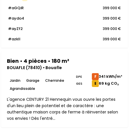
#aGQiR
399 000 €
#aydo4
399 000 €
#ayZf2
399 000 €
#azkll
399 000 €
Bien • 4 pièces • 180 m²
BOUAFLE (78410) • Bouafle
341 kWh/m²
F
DPE
Jardin
Garage
Cheminée
69 kg CO₂
E
GES
Agrandissable
L'agence CENTURY 21 Hennequin vous ouvre les portes
d'un lieu plein de potentiel et de caractère : une
authentique maison corps de ferme à réinventer selon
vos envies ! Dès l'entré...