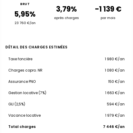
BRUT
3,79%
-1 139 €
5,95%
après charges
par mois
23 760 €/an
DÉTAIL DES CHARGES ESTIMÉES
Taxe foncière
1 980 €/an
Charges copro. NR
1 080 €/an
Assurance PNO
150 €/an
Gestion locative (7%)
1 663 €/an
GLI (2,5%)
594 €/an
Vacance locative
1 979 €/an
Total charges
7 446 €/an