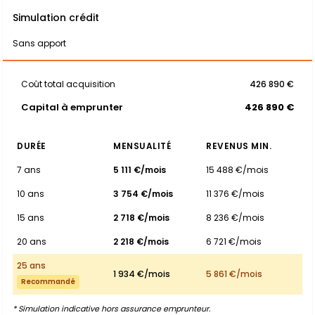
Simulation crédit
Sans apport
Coût total acquisition
426 890 €
Capital à emprunter
426 890 €
DURÉE
MENSUALITÉ
REVENUS MIN.
7 ans
5 111 €/mois
15 488 €/mois
10 ans
3 754 €/mois
11 376 €/mois
15 ans
2 718 €/mois
8 236 €/mois
20 ans
2 218 €/mois
6 721 €/mois
25 ans
1 934 €/mois
5 861 €/mois
Recommandé
* Simulation indicative hors assurance emprunteur.