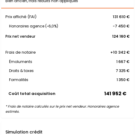
Bien ancien, frais réduits non appliqués
Prix affiché (FAI)
131 610 €
Honoraires agence (~6,0%)
-7 450 €
Prix net vendeur
124 160 €
Frais de notaire
+10 342 €
Émoluments
1 667 €
Droits & taxes
7 325 €
Formalités
1 350 €
141 952 €
Coût total acquisition
* Frais de notaire calculés sur le prix net vendeur. Honoraires agence
estimés.
Simulation crédit