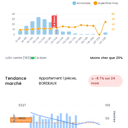
Annonces
Superficie moy.
40
80
Ce bien
30
60
20
40
10
20
0
80-90k
90-100k
100-110k
110-120k
120-130k
130-140k
140-150k
150-160k
160-170k
170-180k
180-190k
190-200k
200-210k
210-220k
70-80k
En vente (183)
Ce bien
Moins cher que 20%
Tendance
Appartement 1 pièces,
↘ -8.7% sur 24
marché
BORDEAUX
mois
5327
100
Ventes
€/m²
4863
50
Prix annonce