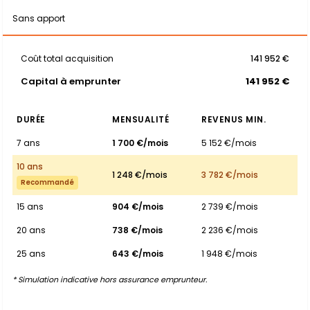
Sans apport
Coût total acquisition
141 952 €
Capital à emprunter
141 952 €
DURÉE
MENSUALITÉ
REVENUS MIN.
7 ans
1 700 €/mois
5 152 €/mois
10 ans
1 248 €/mois
3 782 €/mois
Recommandé
15 ans
904 €/mois
2 739 €/mois
20 ans
738 €/mois
2 236 €/mois
25 ans
643 €/mois
1 948 €/mois
* Simulation indicative hors assurance emprunteur.