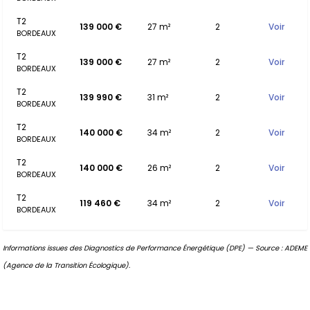
T2
139 000 €
27 m²
2
Voir
BORDEAUX
T2
139 000 €
27 m²
2
Voir
BORDEAUX
T2
139 990 €
31 m²
2
Voir
BORDEAUX
T2
140 000 €
34 m²
2
Voir
BORDEAUX
T2
140 000 €
26 m²
2
Voir
BORDEAUX
T2
119 460 €
34 m²
2
Voir
BORDEAUX
Informations issues des Diagnostics de Performance Énergétique (DPE) — Source : ADEME
(Agence de la Transition Écologique).