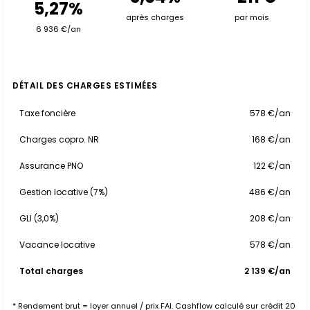
5,27%
après charges
par mois
6 936 €/an
DÉTAIL DES CHARGES ESTIMÉES
Taxe foncière
578 €/an
Charges copro. NR
168 €/an
Assurance PNO
122 €/an
Gestion locative (7%)
486 €/an
GLI (3,0%)
208 €/an
Vacance locative
578 €/an
Total charges
2 139 €/an
* Rendement brut = loyer annuel / prix FAI. Cashflow calculé sur crédit 20