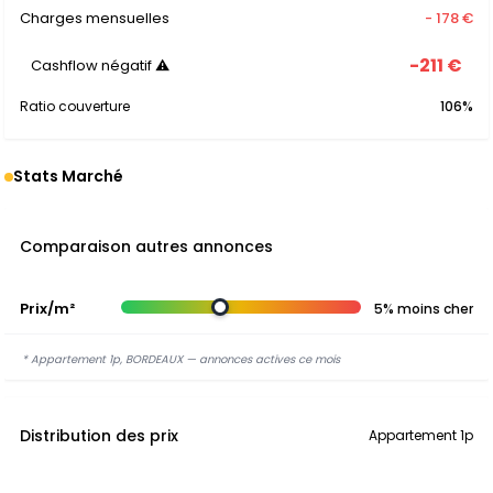
Charges mensuelles
- 178 €
-211 €
Cashflow négatif ⚠
Ratio couverture
106%
Stats Marché
Comparaison autres annonces
Prix/m²
5% moins cher
* Appartement 1p, BORDEAUX — annonces actives ce mois
Distribution des prix
Appartement 1p