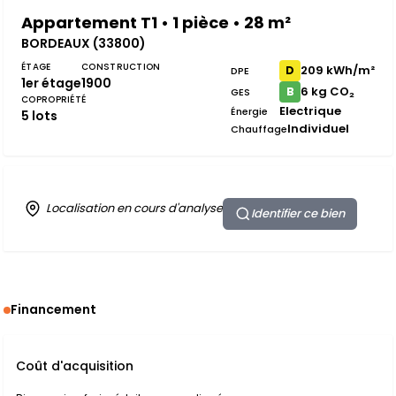
Appartement T1 • 1 pièce • 28 m²
BORDEAUX (33800)
ÉTAGE
CONSTRUCTION
209 kWh/m²
D
DPE
1er étage
1900
6 kg CO₂
B
GES
COPROPRIÉTÉ
Electrique
Énergie
5 lots
Individuel
Chauffage
Localisation en cours d'analyse
Identifier ce bien
Financement
Coût d'acquisition