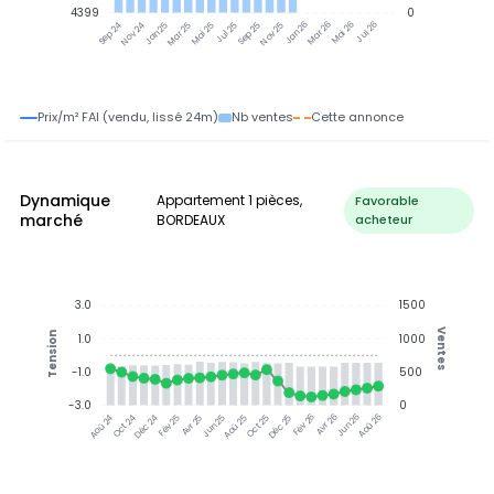
4399
0
Nov 24
Jan 25
Mar 25
Mai 25
Jul 25
Sep 25
Nov 25
Jan 26
Mar 26
Mai 26
Jul 26
Sep 24
Prix/m² FAI (vendu, lissé 24m)
Nb ventes
Cette annonce
Dynamique
Appartement 1 pièces,
Favorable
marché
BORDEAUX
acheteur
3.0
1500
Ventes
Tension
1.0
1000
-1.0
500
-3.0
0
Oct 24
Déc 24
Fév 25
Avr 25
Jun 25
Aoû 25
Oct 25
Déc 25
Fév 26
Avr 26
Jun 26
Aoû 26
Aoû 24