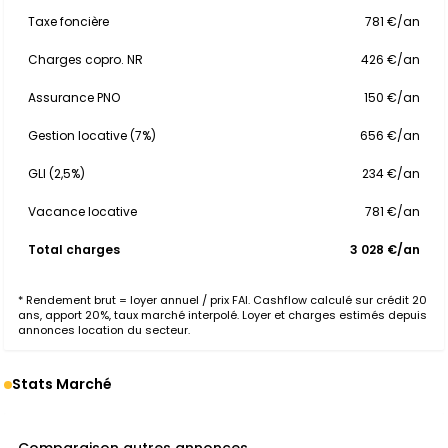
Taxe foncière
781 €/an
Charges copro. NR
426 €/an
Assurance PNO
150 €/an
Gestion locative (7%)
656 €/an
GLI (2,5%)
234 €/an
Vacance locative
781 €/an
Total charges
3 028 €/an
* Rendement brut = loyer annuel / prix FAI. Cashflow calculé sur crédit 20
ans, apport 20%, taux marché interpolé. Loyer et charges estimés depuis
annonces location du secteur.
Stats Marché