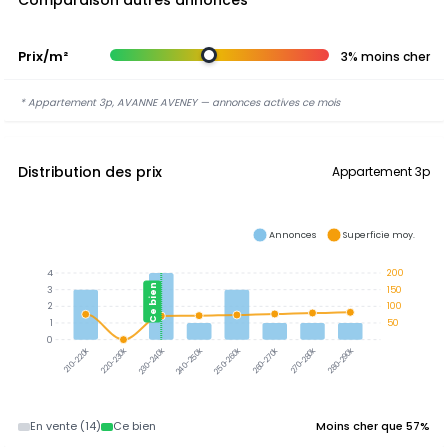
Comparaison autres annonces
Prix/m²
3% moins cher
* Appartement 3p, AVANNE AVENEY — annonces actives ce mois
Distribution des prix
Appartement 3p
Annonces
Superficie moy.
4
200
Ce bien
3
150
2
100
1
50
0
220-230k
230-240k
240-250k
250-260k
260-270k
270-280k
280-290k
210-220k
En vente (14)
Ce bien
Moins cher que 57%