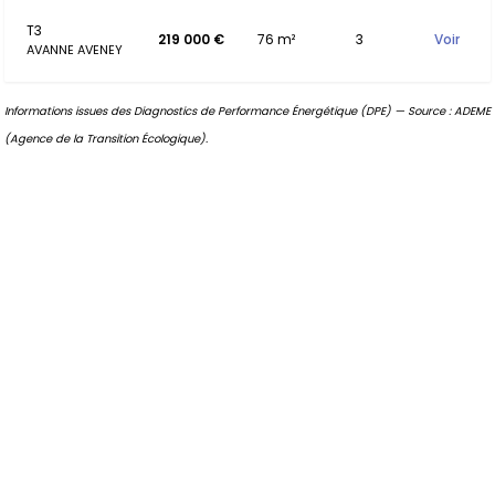
T3
219 000 €
76 m²
3
Voir
AVANNE AVENEY
Informations issues des Diagnostics de Performance Énergétique (DPE) — Source : ADEME
(Agence de la Transition Écologique).