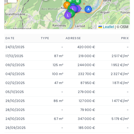
M
M
M
M
T
M
M
A
M
M
A
L
M
L
L
A
A
M
M
M
L
M
M
L
Leaflet
|
© OSM
DATE
TYPE
ADRESSE
PRIX
24/12/2025
-
420 000 €
-
17/12/2025
87 m²
219 000 €
2 517 €/m²
09/12/2025
125 m²
244 000 €
1 952 €/m²
04/12/2025
100 m²
232 700 €
2 327 €/m²
02/12/2025
47 m²
87 950 €
1 871 €/m²
05/11/2025
-
279 000 €
-
29/10/2025
86 m²
127 000 €
1 477 €/m²
28/10/2025
-
79 900 €
-
24/10/2025
67 m²
347 000 €
5 179 €/m²
29/09/2025
-
185 000 €
-