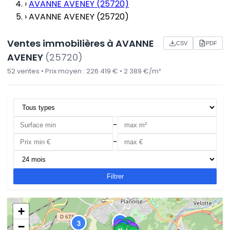
›
AVANNE AVENEY (25720)
›
AVANNE AVENEY (25720)
Ventes immobilières à AVANNE
CSV
PDF
AVENEY
(25720)
52 ventes • Prix moyen : 226 419 € • 2 389 €/m²
-
-
Filtrer
+
17
3
M
−
L
M
L
A
L
M
M