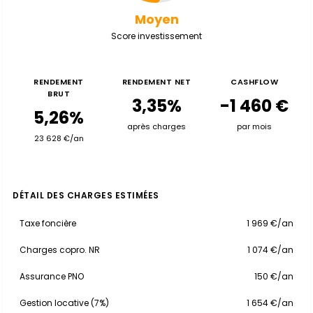
Moyen
Score investissement
RENDEMENT
RENDEMENT NET
CASHFLOW
BRUT
3,35%
-1 460 €
5,26%
après charges
par mois
23 628 €/an
DÉTAIL DES CHARGES ESTIMÉES
Taxe foncière
1 969 €/an
Charges copro. NR
1 074 €/an
Assurance PNO
150 €/an
Gestion locative (7%)
1 654 €/an