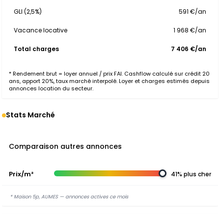
GLI (2,5%)
591 €/an
Vacance locative
1 968 €/an
Total charges
7 406 €/an
* Rendement brut = loyer annuel / prix FAI. Cashflow calculé sur crédit 20
ans, apport 20%, taux marché interpolé. Loyer et charges estimés depuis
annonces location du secteur.
Stats Marché
Comparaison autres annonces
Prix/m²
41% plus cher
* Maison 5p, AUMES — annonces actives ce mois