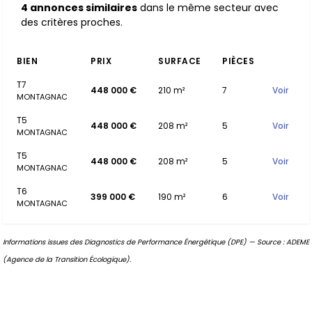
4 annonces similaires
dans le même secteur avec
des critères proches.
BIEN
PRIX
SURFACE
PIÈCES
T7
448 000 €
210 m²
7
Voir
MONTAGNAC
T5
448 000 €
208 m²
5
Voir
MONTAGNAC
T5
448 000 €
208 m²
5
Voir
MONTAGNAC
T6
399 000 €
190 m²
6
Voir
MONTAGNAC
Informations issues des Diagnostics de Performance Énergétique (DPE) — Source : ADEME
(Agence de la Transition Écologique).