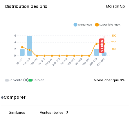
Distribution des prix
Maison 5p
Annonces
Superficie moy.
6
300
Ce bien
4
200
2
100
0
300-330k
330-360k
360-390k
390-420k
120-150k
150-180k
180-210k
210-240k
240-270k
270-300k
420-450k
90-120k
En vente (11)
Ce bien
Moins cher que 9%
Comparer
Similaires
Ventes réelles
4
3