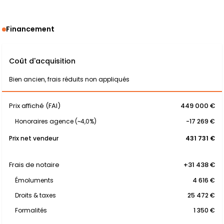
Financement
Coût d'acquisition
Bien ancien, frais réduits non appliqués
Prix affiché (FAI)
449 000 €
Honoraires agence (~4,0%)
-17 269 €
Prix net vendeur
431 731 €
Frais de notaire
+31 438 €
Émoluments
4 616 €
Droits & taxes
25 472 €
Formalités
1 350 €