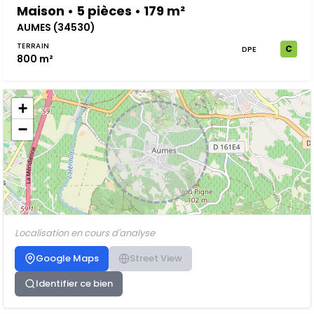
Maison • 5 pièces • 179 m²
AUMES (34530)
TERRAIN
C
DPE
800 m²
+
−
Localisation en cours d'analyse
Google Maps
Street View
Identifier ce bien