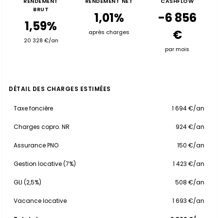
RENDEMENT
RENDEMENT NET
CASHFLOW
BRUT
1,01%
-6 856
1,59%
€
après charges
20 328 €/an
par mois
DÉTAIL DES CHARGES ESTIMÉES
Taxe foncière
1 694 €/an
Charges copro. NR
924 €/an
Assurance PNO
150 €/an
Gestion locative (7%)
1 423 €/an
GLI (2,5%)
508 €/an
Vacance locative
1 693 €/an