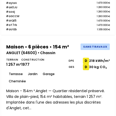
#ayIaA
1 470 000 €
#aK0JU
1 280 000 €
#azsij
1 280 000 €
#aGCCW
1 280 000 €
#aIQE5
1 470 000 €
#aT7rb
1 470 000 €
#aUtEb
1 355 000 €
Maison • 6 pièces • 154 m²
SANS TRAVAUX
ANGLET (64600) • Chassin
TERRAIN
CONSTRUCTION
218 kWh/m²
D
DPE
1 257 m²
1977
30 kg CO₂
D
GES
Terrasse
Jardin
Garage
Cheminée
Maison - 154m ².Anglet — Quartier résidentiel préservé.
Villa de plain-pied, 154 m² habitables, terrain 1 257 m².
Implantée dans l'une des adresses les plus discrètes
d'Anglet, cet...