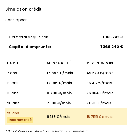
Simulation crédit
Sans apport
Coût total acquisition
1 366 242 €
Capital à emprunter
1 366 242 €
DURÉE
MENSUALITÉ
REVENUS MIN.
7 ans
16 358 €/mois
49 570 €/mois
10 ans
12 016 €/mois
36 412 €/mois
15 ans
8 700 €/mois
26 364 €/mois
20 ans
7 100 €/mois
21 515 €/mois
25 ans
6 189 €/mois
18 755 €/mois
Recommandé
* Simulation indicative hors assurance emprunteur.