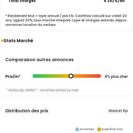
Total charges
6 392 €/an
* Rendement brut = loyer annuel / prix FAI. Cashflow calculé sur crédit 20
ans, apport 20%, taux marché interpolé. Loyer et charges estimés depuis
annonces location du secteur.
Stats Marché
Comparaison autres annonces
Prix/m²
4% plus cher
* Maison 6p, ANGLET — annonces actives ce mois
Distribution des prix
Maison 6p
Annonces
Superficie moy.