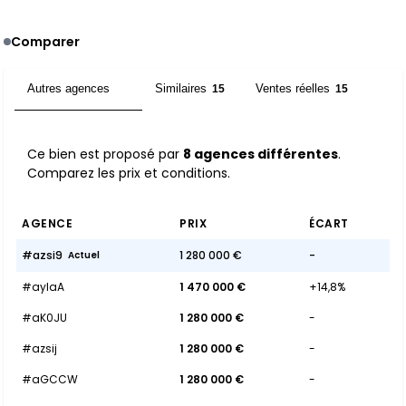
Comparer
Autres agences
Similaires
Ventes réelles
8
15
15
Ce bien est proposé par
8 agences différentes
.
Comparez les prix et conditions.
AGENCE
PRIX
ÉCART
#azsi9
1 280 000 €
-
Actuel
#ayIaA
1 470 000 €
+14,8%
#aK0JU
1 280 000 €
-
#azsij
1 280 000 €
-
#aGCCW
1 280 000 €
-