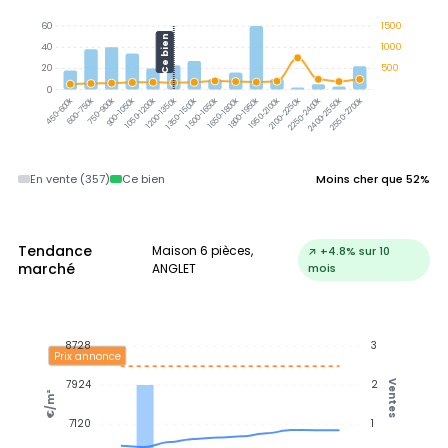
60
1500
Ce bien
40
1000
20
500
0
600-750k
750-900k
900-1050k
1050-1200k
1200-1350k
1350-1500k
1500-1650k
1650-1800k
1800-1950k
1950-2100k
2100-2250k
2250-2400k
2400-2550k
2550-2700k
450-600k
En vente (357)
Ce bien
Moins cher que 52%
Tendance
Maison 6 pièces,
↗ +4.8% sur 10
marché
ANGLET
mois
8728
3
Prix annonce
7924
2
Ventes
€/m²
7120
1