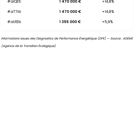
#aIQE5
1 470 000 €
+14,8%
#aT7rb
1 470 000 €
+14,8%
#aUtEb
1 355 000 €
+5,9%
Informations issues des Diagnostics de Performance Énergétique (DPE) — Source : ADEME
(Agence de la Transition Écologique).