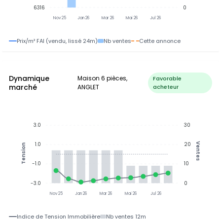
6316
0
Nov 25
Jan 26
Mar 26
Mai 26
Jul 26
Prix/m² FAI (vendu, lissé 24m)
Nb ventes
Cette annonce
Dynamique
Maison 6 pièces,
Favorable
marché
ANGLET
acheteur
3.0
30
1.0
20
Ventes
Tension
-1.0
10
-3.0
0
Nov 25
Jan 26
Mar 26
Mai 26
Jul 26
Indice de Tension Immobilière
Nb ventes 12m